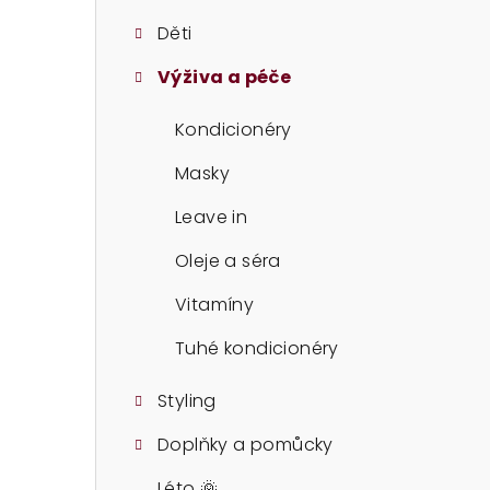
t
Děti
r
Výživa a péče
a
n
Kondicionéry
n
Masky
í
Leave in
p
Oleje a séra
a
Vitamíny
n
Tuhé kondicionéry
e
Styling
l
Doplňky a pomůcky
Léto 🌞