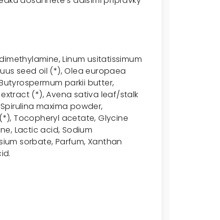
edků dosáhnete s dalšími přípravky
 dimethylamine, Linum usitatissimum
annuus seed oil (*), Olea europaea
), Butyrospermum parkii butter,
extract (*), Avena sativa leaf/stalk
, Spirulina maxima powder,
 (*), Tocopheryl acetate, Glycine
ine, Lactic acid, Sodium
ium sorbate, Parfum, Xanthan
id.