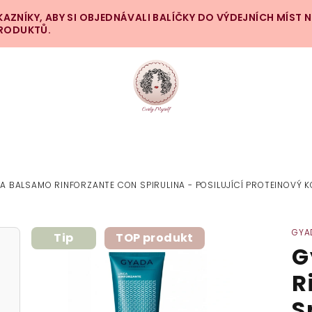
ZNÍKY, ABY SI OBJEDNÁVALI BALÍČKY DO VÝDEJNÍCH MÍST 
PRODUKTŮ.
A BALSAMO RINFORZANTE CON SPIRULINA - POSILUJÍCÍ PROTEINOVÝ K
GYA
Tip
TOP produkt
G
R
S