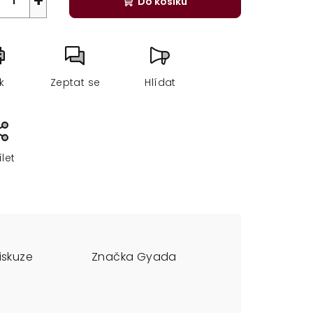
+
Do košíku
sk
Zeptat se
Hlídat
ílet
iskuze
Značka
Gyada