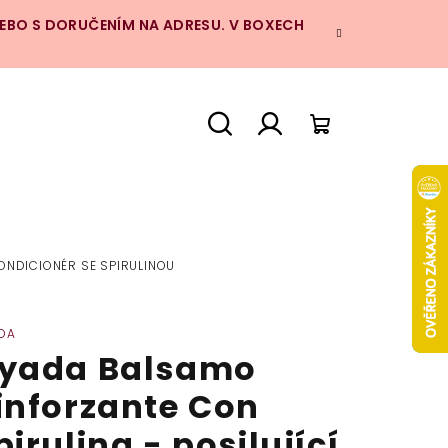
NEBO S DORUČENÍM NA ADRESU. V BOXECH
Hledat
Přihlášení
Nákupní
košík
ONDICIONÉR SE SPIRULINOU
DA
yada Balsamo
inforzante Con
pirulina - posilující