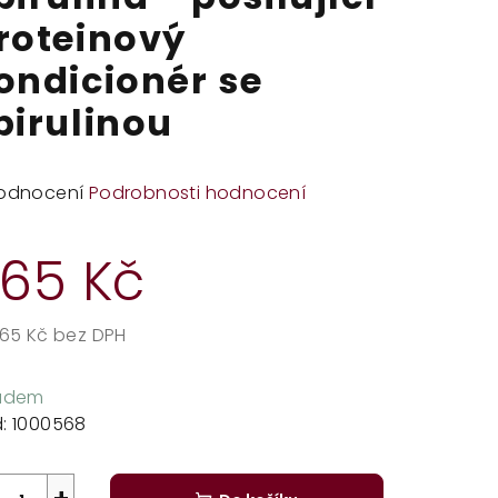
roteinový
ondicionér se
pirulinou
měrné
odnocení
Podrobnosti hodnocení
dnocení
duktu
65 Kč
,65 Kč bez DPH
rná
zdiček.
a:
ladem
:
1000568