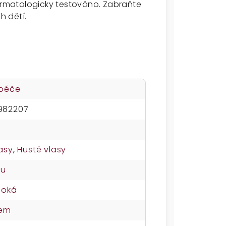
Dermatologicky testováno. Zabraňte
h dětí.
 péče
982207
asy
,
Husté vlasy
su
soká
nem