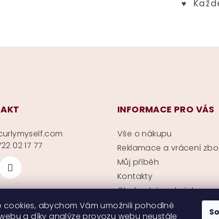
AKT
INFORMACE PRO VÁS
curlymyself.com
Vše o nákupu
22 02 17 77
Reklamace a vrácení zbo
Můj příběh
Kontakty
Obchodní podmínky
Ochrana soukromí
 cookies, abychom Vám umožnili pohodlné
S
 webu a díky analýze provozu webu neustále