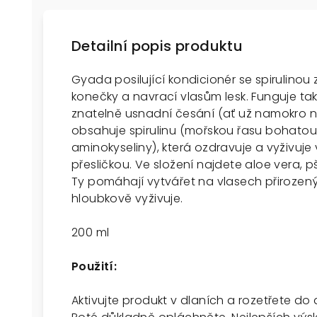
Detailní popis produktu
Gyada posilující kondicionér se spirulinou
konečky a navrací vlasům lesk. Funguje ta
znatelně usnadní česání (ať už namokro 
obsahuje spirulinu (mořskou řasu bohatou n
aminokyseliny), která ozdravuje a vyživuj
přesličkou. Ve složení najdete aloe vera, p
Ty pomáhají vytvářet na vlasech přirozený 
hloubkově vyživuje.
200 ml
Použití:
Aktivujte produkt v dlaních a rozetřete do 