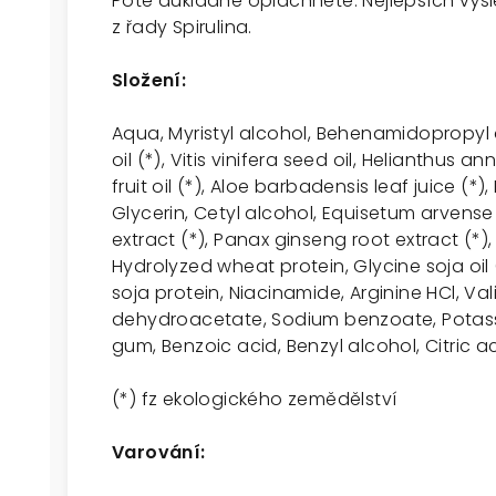
Poté důkladně opláchněte. Nejlepších výsl
z řady Spirulina.
Složení:
Aqua, Myristyl alcohol, Behenamidopropyl
oil (*), Vitis vinifera seed oil, Helianthus 
fruit oil (*), Aloe barbadensis leaf juice (*
Glycerin, Cetyl alcohol, Equisetum arvense 
extract (*), Panax ginseng root extract (*)
Hydrolyzed wheat protein, Glycine soja oil
soja protein, Niacinamide, Arginine HCl, Val
dehydroacetate, Sodium benzoate, Potass
gum, Benzoic acid, Benzyl alcohol, Citric ac
(*) f
z ekologického zemědělství
Varování: