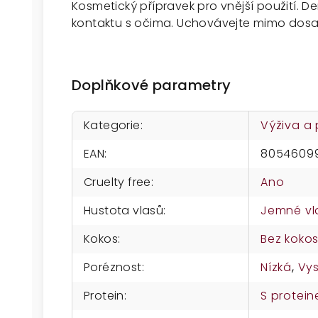
Kosmetický přípravek pro vnější použití. 
kontaktu s očima. Uchovávejte mimo dosa
Doplňkové parametry
Kategorie
:
Výživa a
EAN
:
8054609
Cruelty free
:
Ano
Hustota vlasů
:
Jemné vl
Kokos
:
Bez koko
Poréznost
:
Nízká
,
Vy
Protein
:
S protei