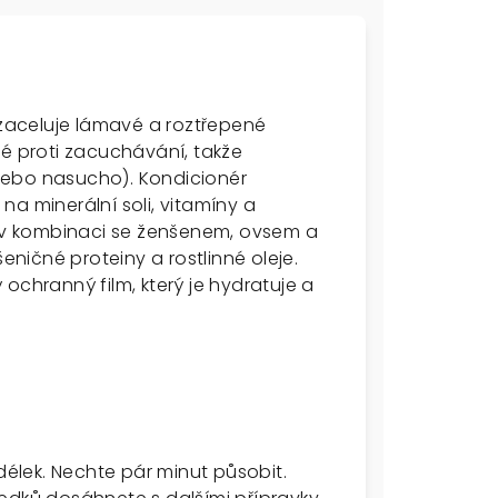
 zaceluje lámavé a roztřepené
ké proti zacuchávání, takže
nebo nasucho). Kondicionér
a minerální soli, vitamíny a
e v kombinaci se ženšenem, ovsem a
šeničné proteiny a rostlinné oleje.
ochranný film, který je hydratuje a
délek. Nechte pár minut působit.