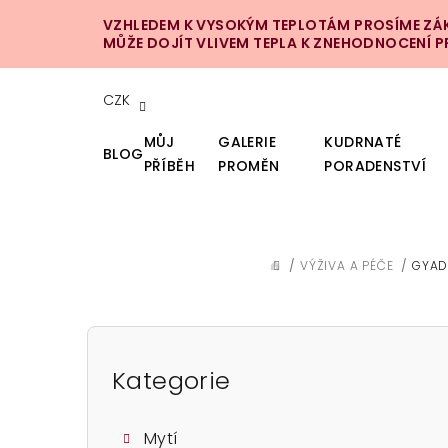
Přejít
VZHLEDEM K VYSOKÝM TEPLOTÁM PROSÍME ZÁKA
na
MŮŽE DOJÍT VLIVEM TEPLA K ZNEHODNOCENÍ 
obsah
CZK
MŮJ
GALERIE
KUDRNATÉ
BLOG
PŘÍBĚH
PROMĚN
PORADENSTVÍ
/
VÝŽIVA A PÉČE
/
GYAD
DOMŮ
P
o
Kategorie
Přeskočit
kategorie
s
Mytí