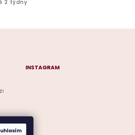
INSTAGRAM
ží
ouhlasím