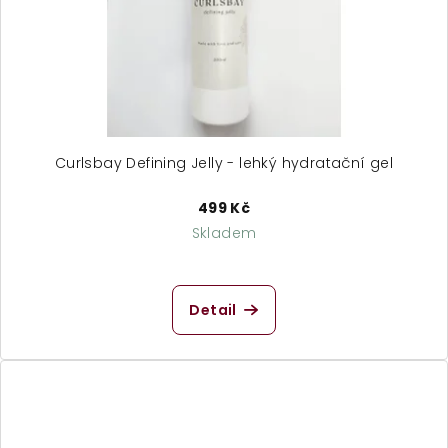
Curlsbay Defining Jelly - lehký hydratační gel
499 Kč
Skladem
Průměrné
hodnocení
produktu
Detail
je
5,0
z
5
hvězdiček.