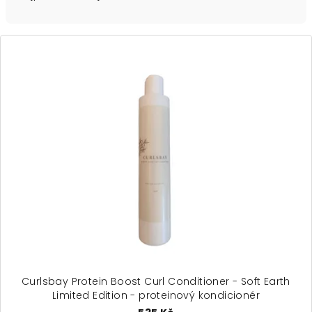
n
í
V
p
ý
r
p
o
i
d
s
u
p
k
r
t
o
ů
d
u
k
t
ů
Curlsbay Protein Boost Curl Conditioner - Soft Earth
Limited Edition - proteinový kondicionér