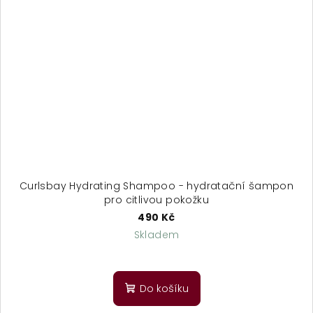
Curlsbay Hydrating Shampoo - hydratační šampon
pro citlivou pokožku
490 Kč
Skladem
Průměrné
hodnocení
produktu
Do košíku
je
5,0