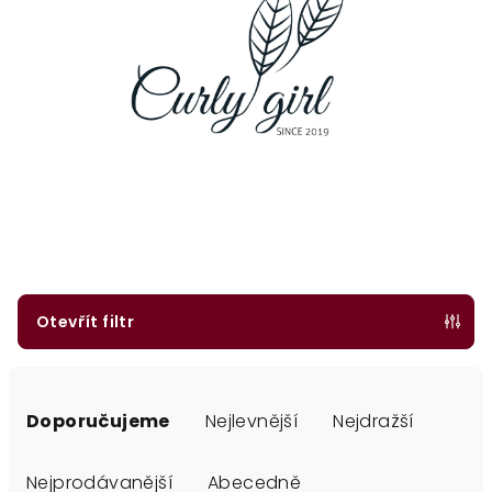
Otevřít filtr
Ř
a
Doporučujeme
Nejlevnější
Nejdražší
z
e
Nejprodávanější
Abecedně