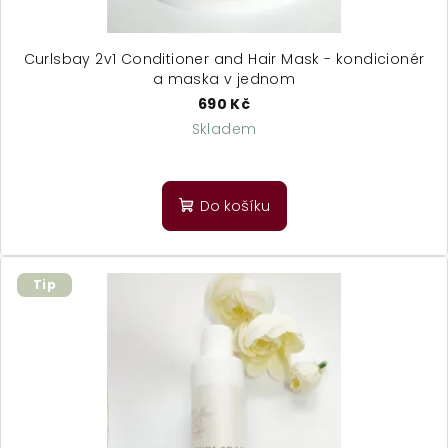
Curlsbay 2v1 Conditioner and Hair Mask - kondicionér
a maska v jednom
690 Kč
Skladem
Průměrné
hodnocení
produktu
Do košíku
je
5,0
z
5
Tip
hvězdiček.