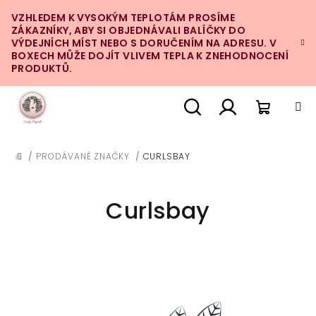
Přejít
VZHLEDEM K VYSOKÝM TEPLOTÁM PROSÍME
na
ZÁKAZNÍKY, ABY SI OBJEDNÁVALI BALÍČKY DO
obsah
VÝDEJNÍCH MÍST NEBO S DORUČENÍM NA ADRESU. V
BOXECH MŮŽE DOJÍT VLIVEM TEPLA K ZNEHODNOCENÍ
PRODUKTŮ.
Nákupn
Hledat
Přihlášení
/
PRODÁVANÉ ZNAČKY
/
CURLSBAY
DOMŮ
košík
Curlsbay