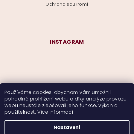
Ochrana soukromí
INSTAGRAM
Používáme cookies, abychom Vám umožnili
pohodlné prohlížení webu a díky analýze provozu
Sledovat na Instagramu
webu neustále zlepšovali jeho funkce, výkon a
použitelnost.
Více informací
Nastavení