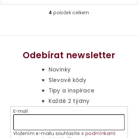
z
5
4
položek celkem
O
hvězdiček.
v
l
á
d
a
Odebírat newsletter
c
í
p
r
v
k
y
v
E-mail
ý
p
i
Vložením e-mailu souhlasíte s
podmínkami
s