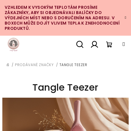
Přejít
VZHLEDEM K VYSOKÝM TEPLOTÁM PROSÍME
na
ZÁKAZNÍKY, ABY SI OBJEDNÁVALI BALÍČKY DO
obsah
VÝDEJNÍCH MÍST NEBO S DORUČENÍM NA ADRESU. V
BOXECH MŮŽE DOJÍT VLIVEM TEPLA K ZNEHODNOCENÍ
PRODUKTŮ.
Nákupn
Hledat
Přihlášení
/
PRODÁVANÉ ZNAČKY
/
TANGLE TEEZER
DOMŮ
košík
Tangle Teezer