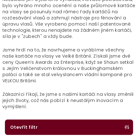
bylo vyhráno mnoho ocenění a naše průlomové kartáče
na vlasy se posunuly nad rámec řady kartáčů na
rozčesávání vlasů a zahrnují nástroje pro fénování a
úpravu vlasů. Vše vyrobeno pomocí naší patentované
technologie, kterou nenajdete na žádném jiném kartáči,
síla je v "zubech" a vždy bude.
Jsme hrdí na to, že navrhujeme a vyrábíme všechny
naše kartáče na vlasy ve Velké Británii. Získali jsme dvě
ceny Queen’s Awards za Enterprise, když se Shaun setkal
s Jejím Veličenstvom královnou v Buckinghamském
paláci a také se stal velvyslancem vládní kampaně pro
VELKOU Británii.
Zákazníci říkají, že jsme s našimi kartáči na vlasy změnili
jejich životy, což nás pobízí k neustálým inovacím a
vymýšlení.
Otevřít filtr