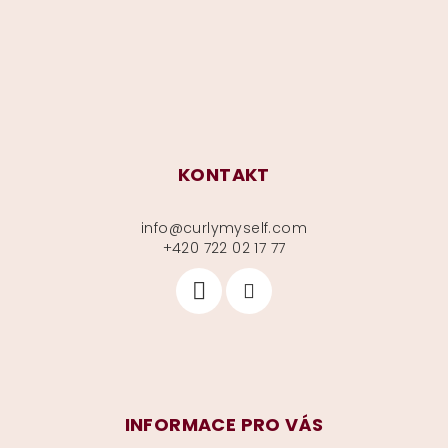
t
í
KONTAKT
info
@
curlymyself.com
+420 722 02 17 77
INFORMACE PRO VÁS