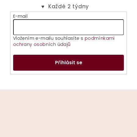
y
v
E-mail
ý
p
i
Vložením e-mailu souhlasíte s
podmínkami
s
ochrany osobních údajů
u
Přihlásit se
Z
á
p
a