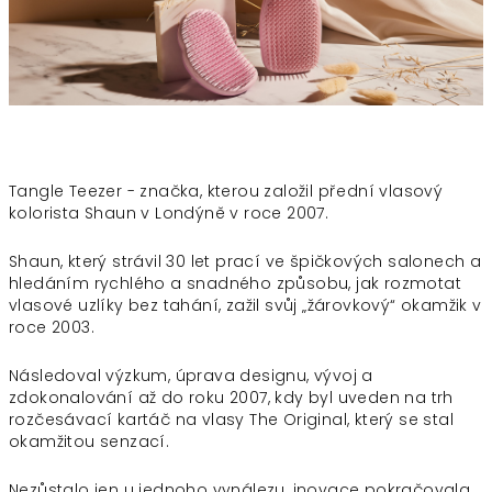
Tangle Teezer - značka, kterou založil přední vlasový
kolorista Shaun v Londýně v roce 2007.
Shaun, který strávil 30 let prací ve špičkových salonech a
hledáním rychlého a snadného způsobu, jak rozmotat
vlasové uzlíky bez tahání, zažil svůj „žárovkový“ okamžik v
roce 2003.
Následoval výzkum, úprava designu, vývoj a
zdokonalování až do roku 2007, kdy byl uveden na trh
rozčesávací kartáč na vlasy The Original, který se stal
okamžitou senzací.
Nezůstalo jen u jednoho vynálezu, inovace pokračovala,