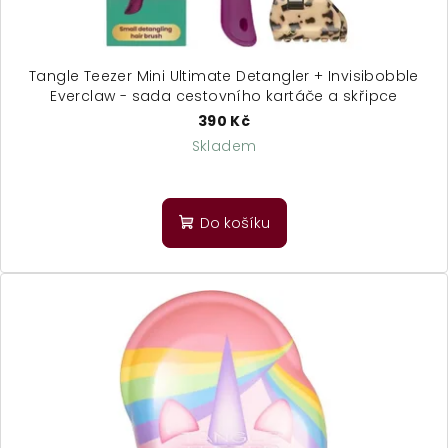
k
t
ů
Tangle Teezer Mini Ultimate Detangler + Invisibobble
Everclaw - sada cestovního kartáče a skřipce
390 Kč
Skladem
Průměrné
hodnocení
produktu
Do košíku
je
5,0
z
5
hvězdiček.