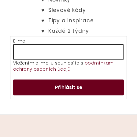
p
r
v
k
y
v
E-mail
ý
p
i
Vložením e-mailu souhlasíte s
podmínkami
s
ochrany osobních údajů
u
Přihlásit se
Z