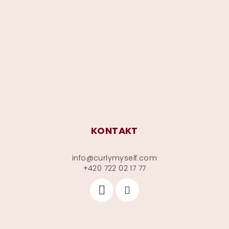
á
p
a
t
í
KONTAKT
info
@
curlymyself.com
+420 722 02 17 77