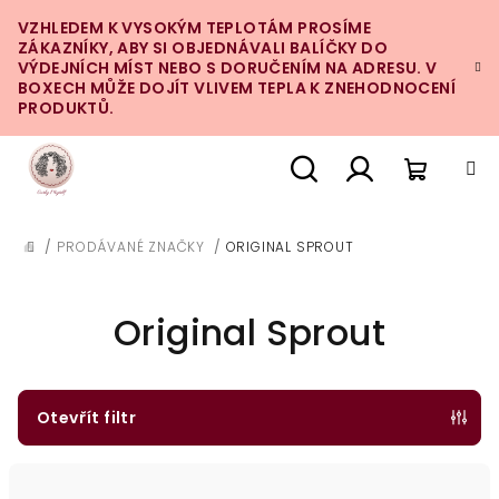
Přejít
VZHLEDEM K VYSOKÝM TEPLOTÁM PROSÍME
na
ZÁKAZNÍKY, ABY SI OBJEDNÁVALI BALÍČKY DO
obsah
VÝDEJNÍCH MÍST NEBO S DORUČENÍM NA ADRESU. V
BOXECH MŮŽE DOJÍT VLIVEM TEPLA K ZNEHODNOCENÍ
PRODUKTŮ.
Nákupn
Hledat
Přihlášení
/
PRODÁVANÉ ZNAČKY
/
ORIGINAL SPROUT
DOMŮ
košík
Original Sprout
Otevřít filtr
Ř