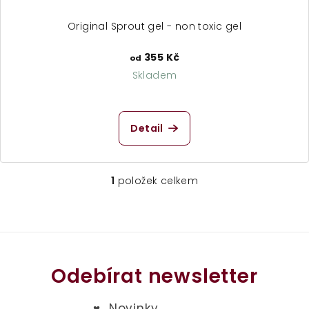
t
ů
Original Sprout gel - non toxic gel
355 Kč
od
Skladem
Průměrné
hodnocení
produktu
Detail
je
5,0
z
5
1
položek celkem
O
hvězdiček.
v
l
á
d
a
Odebírat newsletter
c
í