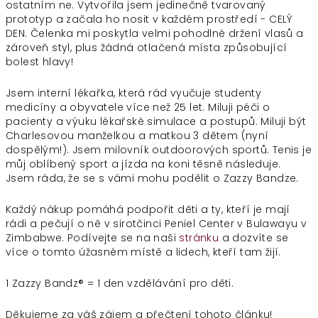
ostatním ne. Vytvořila jsem jedinečně tvarovaný
prototyp a začala ho nosit v každém prostředí - CELÝ
DEN. Čelenka mi poskytla velmi pohodlné držení vlasů a
zároveň styl, plus žádná otlačená místa způsobující
bolest hlavy!
Jsem interní lékařka, která rád vyučuje studenty
medicíny a obyvatele více než 25 let. Miluji péči o
pacienty a výuku lékařské simulace a postupů. Miluji být
Charlesovou manželkou a matkou 3 dětem (nyní
dospělým!). Jsem milovník outdoorových sportů. Tenis je
můj oblíbený sport a jízda na koni těsně následuje.
Jsem ráda, že se s vámi mohu podělit o Zazzy Bandze.
Každý nákup pomáhá podpořit děti a ty, kteří je mají
rádi a pečují o ně v sirotčinci Peniel Center v Bulawayu v
Zimbabwe. Podívejte se na naši
stránku
a dozvíte se
více o tomto úžasném místě a lidech, kteří tam žijí.
1 Zazzy Bandz® = 1 den vzdělávání pro děti.
Děkujeme za váš zájem a přečtení tohoto článku!