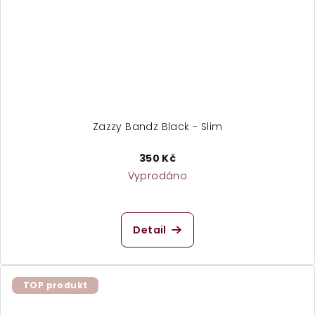
Zazzy Bandz Black - Slim
350 Kč
Vyprodáno
Průměrné
hodnocení
produktu
Detail
je
2,0
z
5
TOP produkt
hvězdiček.