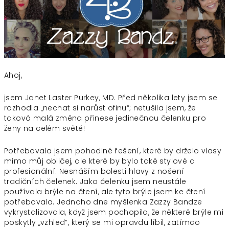
Ahoj,
jsem Janet Laster Purkey, MD. Před několika lety jsem se
rozhodla „nechat si narůst ofinu“; netušila jsem, že
taková malá změna přinese jedinečnou čelenku pro
ženy na celém světě!
Potřebovala jsem pohodlné řešení, které by drželo vlasy
mimo můj obličej, ale které by bylo také stylové a
profesionální. Nesnáším bolesti hlavy z nošení
tradičních čelenek. Jako čelenku jsem neustále
používala brýle na čtení, ale tyto brýle jsem ke čtení
potřebovala. Jednoho dne myšlenka Zazzy Bandze
vykrystalizovala, když jsem pochopila, že některé brýle mi
poskytly „vzhled“, který se mi opravdu líbil, zatímco