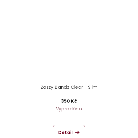
Zazzy Bandz Clear - Slim
350 Kč
Vyprodáno
Průměrné
hodnocení
produktu
Detail
je