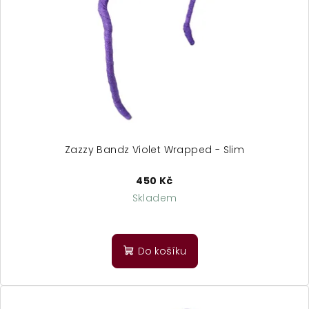
p
k
r
t
o
ů
d
u
k
t
ů
Zazzy Bandz Violet Wrapped - Slim
450 Kč
Skladem
Do košíku