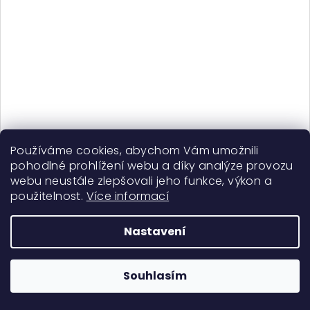
Používáme cookies, abychom Vám umožnili
pohodlné prohlížení webu a díky analýze provozu
Zazzy Bandz Cinnamon - Original
webu neustále zlepšovali jeho funkce, výkon a
použitelnost.
Více informací
350 Kč
Skladem
Nastavení
Do košíku
Souhlasím