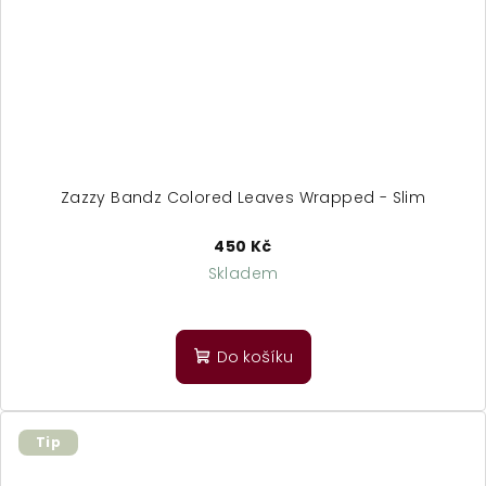
Zazzy Bandz Colored Leaves Wrapped - Slim
450 Kč
Skladem
Průměrné
hodnocení
produktu
Do košíku
je
5,0
z
5
Tip
hvězdiček.