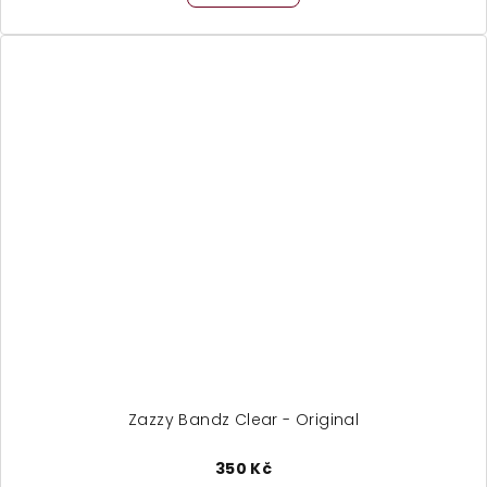
5,0
z
5
hvězdiček.
Zazzy Bandz Clear - Original
350 Kč