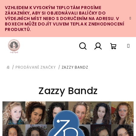
Přejít
VZHLEDEM K VYSOKÝM TEPLOTÁM PROSÍME
na
ZÁKAZNÍKY, ABY SI OBJEDNÁVALI BALÍČKY DO
obsah
VÝDEJNÍCH MÍST NEBO S DORUČENÍM NA ADRESU. V
BOXECH MŮŽE DOJÍT VLIVEM TEPLA K ZNEHODNOCENÍ
PRODUKTŮ.
Nákupn
Hledat
Přihlášení
/
PRODÁVANÉ ZNAČKY
/
ZAZZY BANDZ
DOMŮ
košík
Zazzy Bandz