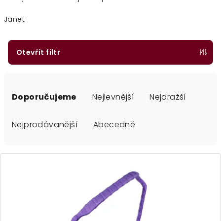
Janet
Otevřít filtr
Ř
a
Doporučujeme
Nejlevnější
Nejdražší
z
e
Nejprodávanější
Abecedně
n
í
V
p
ý
r
p
o
i
d
s
u