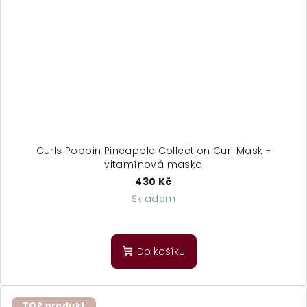
Curls Poppin Pineapple Collection Curl Mask -
vitamínová maska
430 Kč
Skladem
Průměrné
hodnocení
produktu
Do košíku
je
5,0
z
5
TOP produkt