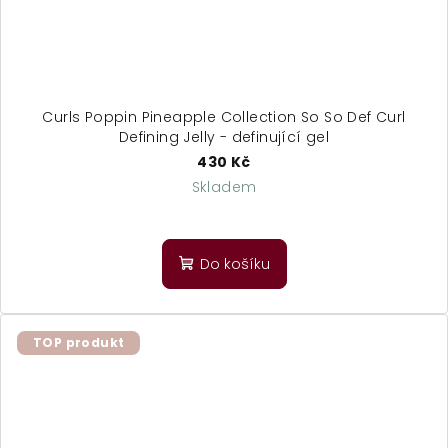
Curls Poppin Pineapple Collection So So Def Curl
Defining Jelly - definující gel
430 Kč
Skladem
Do košíku
TOP produkt