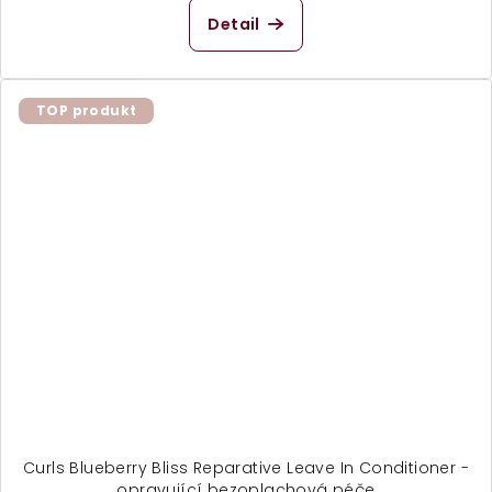
produktu
Detail
je
5,0
z
5
TOP produkt
hvězdiček.
Curls Blueberry Bliss Reparative Leave In Conditioner -
opravující bezoplachová péče