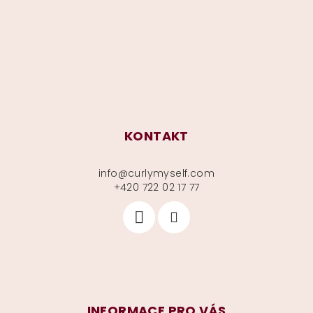
a
t
í
KONTAKT
info
@
curlymyself.com
+420 722 02 17 77
INFORMACE PRO VÁS