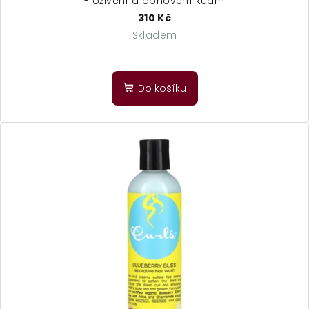
- oživení a obnovení kudrn
310 Kč
Skladem
Do košíku