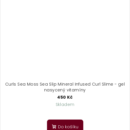
Curls Sea Moss Sea Slip Mineral Infused Curl Slime - gel
nasycený vitamíny
450 Kč
Skladem
Průměrné
hodnocení
produktu
Do košíku