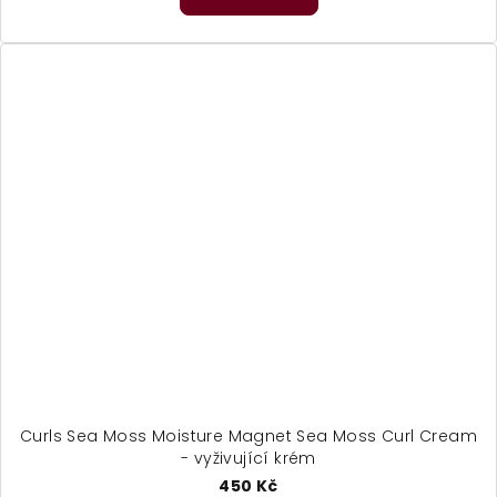
je
5,0
z
5
hvězdiček.
Curls Sea Moss Moisture Magnet Sea Moss Curl Cream
- vyživující krém
450 Kč