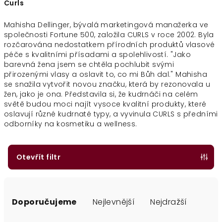
Curls
Mahisha Dellinger, bývalá marketingová manažerka ve
společnosti Fortune 500, založila CURLS v roce 2002.
Byla
rozčarována nedostatkem přírodních produktů vlasové
péče s kvalitními přísadami a spolehlivostí. "Jako
barevná žena jsem se chtěla pochlubit svými
přirozenými vlasy a oslavit to, co mi Bůh dal." Mahisha
se snažila vytvořit novou značku, která by rezonovala u
žen, jako je ona. Představila si, že kudrnáči na celém
světě budou moci najít vysoce kvalitní produkty, které
oslavují různé kudrnaté typy, a vyvinula CURLS s předními
odborníky na kosmetiku a wellness.
Otevřít filtr
Ř
a
Doporučujeme
Nejlevnější
Nejdražší
z