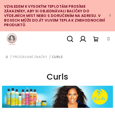
Přejít
VZHLEDEM K VYSOKÝM TEPLOTÁM PROSÍME
na
ZÁKAZNÍKY, ABY SI OBJEDNÁVALI BALÍČKY DO
obsah
VÝDEJNÍCH MÍST NEBO S DORUČENÍM NA ADRESU. V
BOXECH MŮŽE DOJÍT VLIVEM TEPLA K ZNEHODNOCENÍ
PRODUKTŮ.
Nákupn
Hledat
Přihlášení
/
PRODÁVANÉ ZNAČKY
/
CURLS
DOMŮ
košík
Curls