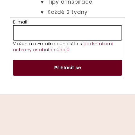
k
y
v
E-mail
ý
p
i
Vložením e-mailu souhlasíte s
podmínkami
s
ochrany osobních údajů
u
Přihlásit se
Z
á
p