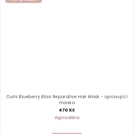
hvězdiček.
Curls Blueberry Bliss Reparative Hair Mask - opravující
maska
470 Kč
Vyprodáno
Průměrné
hodnocení