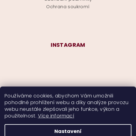
Ochrana soukromí
INSTAGRAM
Používáme cookies, abychom Vám umožnili
pohodlné prohlížení webu a díky analýze provozu
Sledovat na Instagramu
webu neustále zlepšovali jeho funkce, výkon a
použitelnost.
Více informací
Nastavení