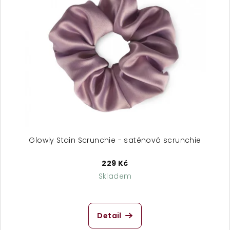
Glowly Stain Scrunchie - saténová scrunchie
229 Kč
Skladem
Průměrné
hodnocení
produktu
Detail
je