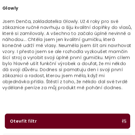
Glowly
Jsem Denča, zakladatelka Glowly. Už 4 roky pro své
zákaznice ručně navrhuju a šiju kvalitní doplňky do vlasů,
které si zamilovaly. A všechno to začalo úplně nevinně a
náhodou... Chtěla jsem jen kvalitní gumičku, která
konečně udrží mé vlasy. Neuměla jsem šít ani navrhovat
vzory. I přesto jsem se ale rozhodla vyzkoušet mamčin
šicí stroj a vyrobit svoji úplně první gumičku. Mým cílem
bylo hlavně ušít funkční výrobek a doufat, že mi někdo
dá svoji důvěru. Dodnes si pamatuju den i svoji první
zákaznici a radost, kterou jsem měla, když mi
objednávka přišla. Štěstí z toho, že někdo dal své tvrdě
vydělané peníze za můj produkt mě pohání dodnes.
Otevřít filtr