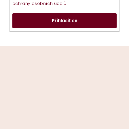
s
ochrany osobních údajů
u
Přihlásit se
Z
á
p
a
t
í