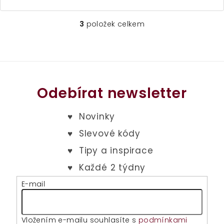
5,0
z
5
3
položek celkem
O
hvězdiček.
v
l
á
d
a
Odebírat newsletter
c
í
p
r
v
k
y
v
E-mail
ý
p
i
Vložením e-mailu souhlasíte s
podmínkami