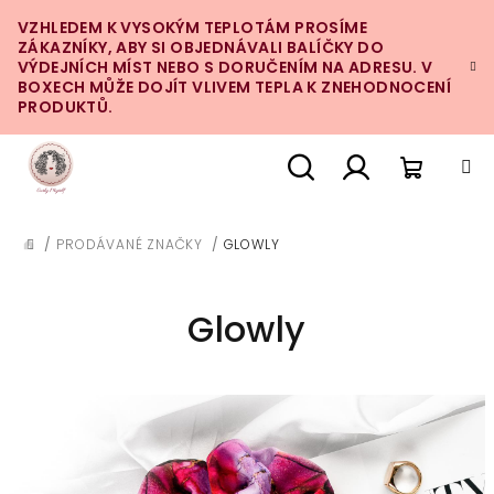
Přejít
VZHLEDEM K VYSOKÝM TEPLOTÁM PROSÍME
na
ZÁKAZNÍKY, ABY SI OBJEDNÁVALI BALÍČKY DO
obsah
VÝDEJNÍCH MÍST NEBO S DORUČENÍM NA ADRESU. V
BOXECH MŮŽE DOJÍT VLIVEM TEPLA K ZNEHODNOCENÍ
PRODUKTŮ.
Nákupn
Hledat
Přihlášení
/
PRODÁVANÉ ZNAČKY
/
GLOWLY
DOMŮ
košík
Glowly