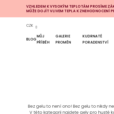
Přejít
VZHLEDEM K VYSOKÝM TEPLOTÁM PROSÍME ZÁKA
na
MŮŽE DOJÍT VLIVEM TEPLA K ZNEHODNOCENÍ 
obsah
CZK
MŮJ
GALERIE
KUDRNATÉ
BLOG
PŘÍBĚH
PROMĚN
PORADENSTVÍ
Bez gelu to není ono! Bez gelu to nikdy ne
V této kategorii najdete gely pro husté ku