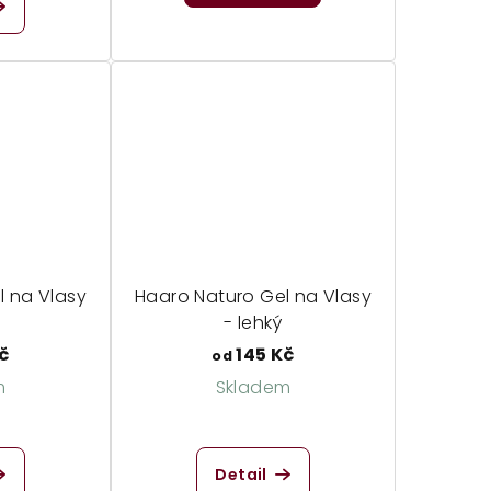
l na Vlasy
Haaro Naturo Gel na Vlasy
- lehký
č
145 Kč
od
m
Skladem
Detail