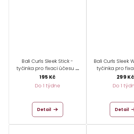
z
z
5
5
hvězdiček.
hvě
Bali Curls Sleek Stick -
Bali Curls Sleek 
tyčinka pro fixaci účesu a
tyčinka pro fix
obočí
195 Kč
299 K
Do 1 týdne
Do 1 týd
Detail
Detail