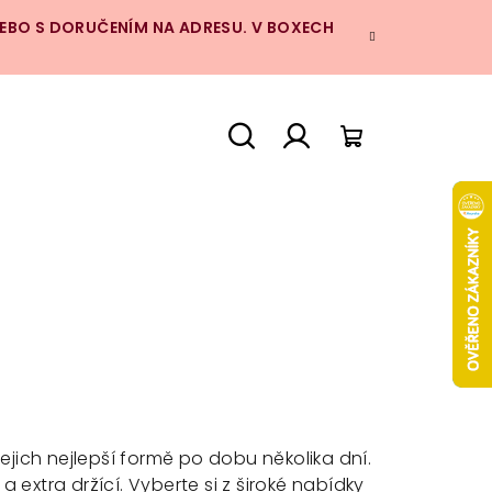
NEBO S DORUČENÍM NA ADRESU. V BOXECH
Hledat
Přihlášení
Nákupní
košík
jejich nejlepší formě po dobu několika dní.
a extra držící. Vyberte si z široké nabídky