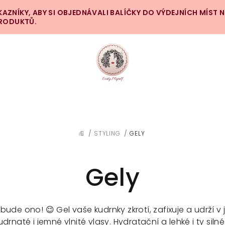
ZNÍKY, ABY SI OBJEDNÁVALI BALÍČKY DO VÝDEJNÍCH MÍST 
PRODUKTŮ.
/
STYLING
/
GELY
DOMŮ
Gely
bude ono! 😉 Gel vaše kudrnky zkrotí, zafixuje a udrží v 
drnaté i jemné vlnité vlasy. Hydratační a lehké i ty silné 