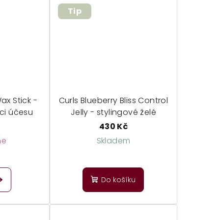
z
Tip
5
zdiček.
hvězdiček.
Wax Stick -
Curls Blueberry Bliss Control
aci účesu
Jelly - stylingové želé
č
430 Kč
ne
Skladem
Do košíku