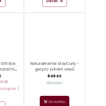
Detail
l Gift Box
Naturalmente StayCurly -
dratační
gel pro zvlnění vlasů
 curly girl
č
649 Kč
–23 %)
Skladem
stupné :(
Do košíku