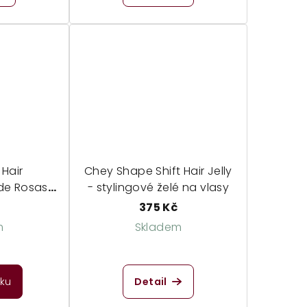
 Hair
Chey Shape Shift Hair Jelly
de Rosas -
- stylingové želé na vlasy
í
375 Kč
m
Skladem
měrné
dnocení
íku
Detail
duktu