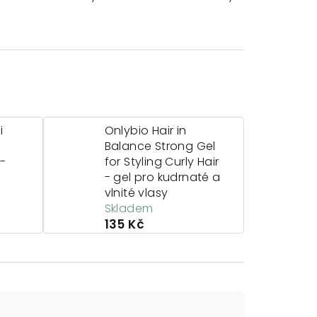
i
Onlybio Hair in
Balance Strong Gel
 -
for Styling Curly Hair
- gel pro kudrnaté a
vlnité vlasy
Skladem
135 Kč