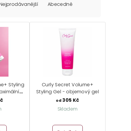
Nejprodávanější
Abecedně
ne+ Styling
Curly Secret Volume+
aximální
Styling Gel - objemový gel
i
Kč
305 Kč
od
m
Skladem