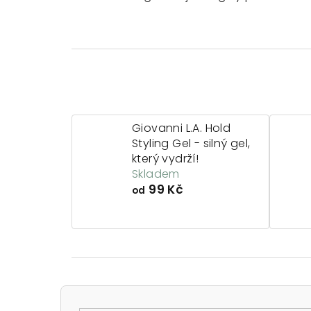
Giovanni L.A. Hold
Styling Gel - silný gel,
který vydrží!
Skladem
99 Kč
od
P