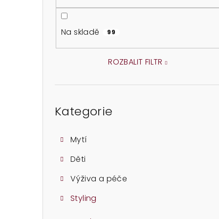
o
s
Na skladě
99
t
r
ROZBALIT FILTR
a
Přeskočit
n
kategorie
Kategorie
n
í
Mytí
p
Děti
a
Výživa a péče
n
Styling
e