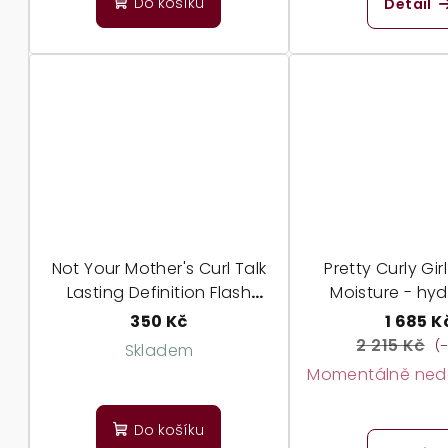
Do košíku
Detail
k
ů
t
ů
Not Your Mother's Curl Talk
Pretty Curly Gir
Lasting Definition Flash
Moisture - hy
Freeze Gel - extra tužící gel
startovní sada pro
350 Kč
1 685 K
2 215 Kč
(
Skladem
Momentálně nedo
Do košíku