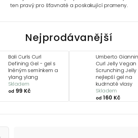
ten pravý pro šťavnaté a poskakující prameny.
Nejprodávanější
Bali Curls Curl
Umberto Giannin
Defining Gel - gel s
Curl Jelly Vegan
lněným semínkem a
Scrunching Jelly
ylang ylang
nejlepší gel na
Skladem
kudrnaté vlasy
99 Kč
Skladem
od
160 Kč
od
Ř