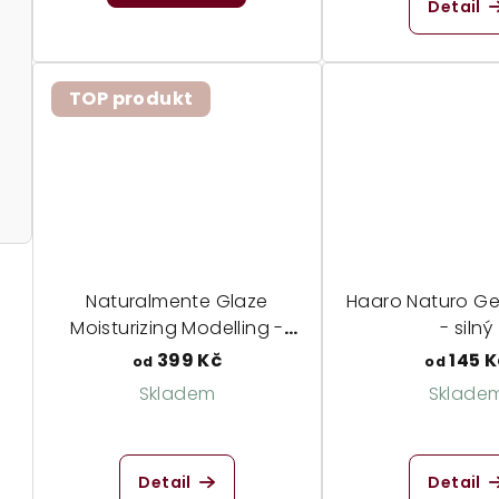
Detail
TOP produkt
Naturalmente Glaze
Haaro Naturo Ge
Moisturizing Modelling -
- silný
glazura pro lesk a zvlnění
399 Kč
145 K
od
od
vlasů
Skladem
Sklade
Průměrné
hodnocení
Detail
Detail
produktu