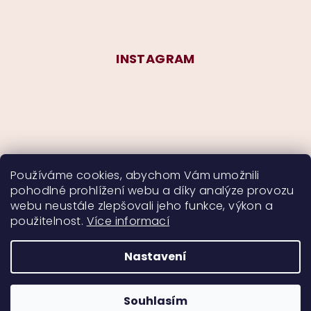
INSTAGRAM
Používáme cookies, abychom Vám umožnili
pohodlné prohlížení webu a díky analýze provozu
Sledovat na Instagramu
webu neustále zlepšovali jeho funkce, výkon a
použitelnost.
Více informací
Nastavení
Copyright 2026
CurlyMyself
. Všechna práva
vyhrazena.
Souhlasím