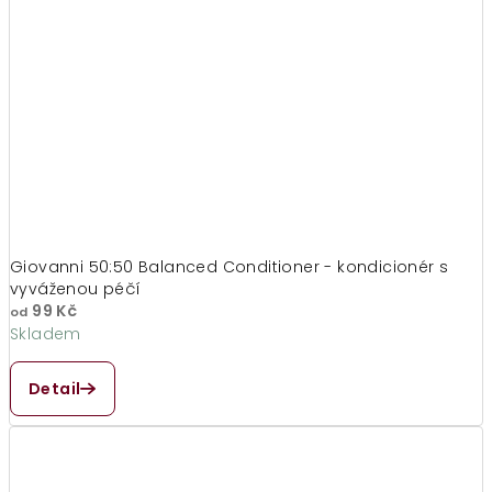
Giovanni 50:50 Balanced Conditioner - kondicionér s
vyváženou péčí
99 Kč
od
Skladem
Průměrné
hodnocení
Detail
produktu
je
4,9
z
5