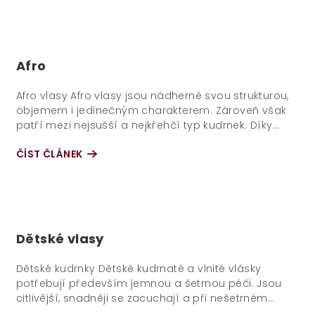
Afro
Afro vlasy Afro vlasy jsou nádherné svou strukturou,
objemem i jedinečným charakterem. Zároveň však
patří mezi nejsušší a nejkřehčí typ kudrnek. Díky
těsnému tvaru nejhůře...
ČÍST ČLÁNEK
Dětské vlasy
Dětské kudrnky Dětské kudrnaté a vlnité vlásky
potřebují především jemnou a šetrnou péči. Jsou
citlivější, snadněji se zacuchají a při nešetrném
rozčesávání se mohou lámat nebo...