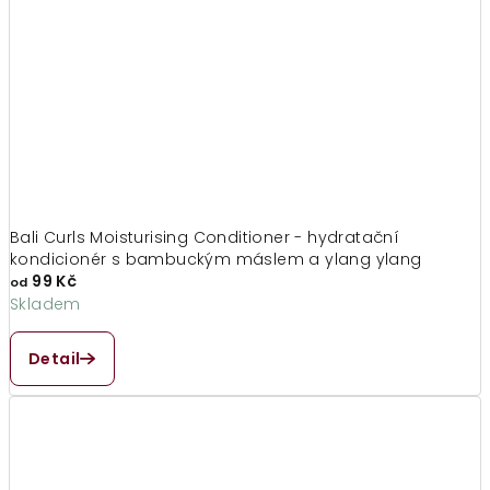
Bali Curls Moisturising Conditioner - hydratační
kondicionér s bambuckým máslem a ylang ylang
99 Kč
od
Skladem
Průměrné
hodnocení
Detail
produktu
je
4,8
z
5
hvězdiček.