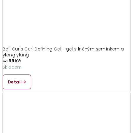
Bali Curls Curl Defining Gel - gel s lněným semínkem a
ylang ylang
99 Kč
od
Skladem
Průměrné
hodnocení
Detail
produktu
je
4,8
z
5
hvězdiček.