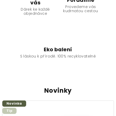
Poradíme
vás
Provedeme vás
Dárek ke každé
kudrnatou cestou
objednávce
Eko balení
S láskou k přírodě.
100% recyklovatelné
Novinky
Novinka
Novinka
Novinka
Novinka
Novinka
Novinka
Tip