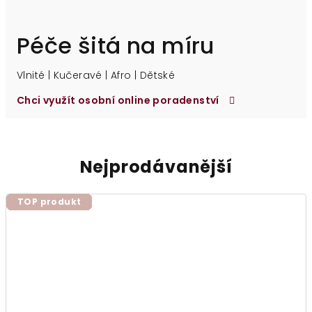
Péče šitá na míru
Vlnité | Kučeravé | Afro | Dětské
Chci využít osobní online poradenství
Nejprodávanější
TOP produkt
TOP produkt
TOP produkt
TOP produkt
TOP produkt
TOP produkt