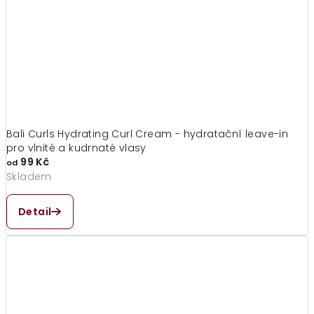
Bali Curls Hydrating Curl Cream - hydratační leave-in
pro vlnité a kudrnaté vlasy
99 Kč
od
Skladem
Průměrné
hodnocení
Detail
produktu
je
5,0
z
5
hvězdiček.