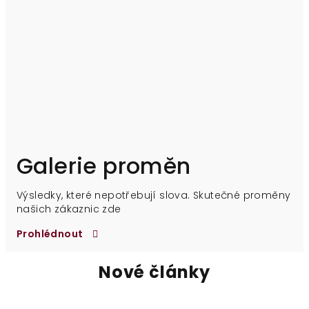
z
5
hvězdiček.
Galerie proměn
Výsledky, které nepotřebují slova. Skutečné proměny
našich zákaznic zde
Prohlédnout
Nové články