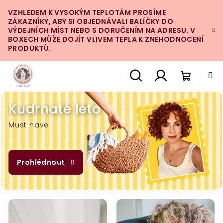
Přejít
VZHLEDEM K VYSOKÝM TEPLOTÁM PROSÍME
na
ZÁKAZNÍKY, ABY SI OBJEDNÁVALI BALÍČKY DO
obsah
VÝDEJNÍCH MÍST NEBO S DORUČENÍM NA ADRESU. V
BOXECH MŮŽE DOJÍT VLIVEM TEPLA K ZNEHODNOCENÍ
PRODUKTŮ.
Nákupn
Hledat
Přihlášení
Kudrnaté léto
košík
Must have
Prohlédnout