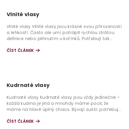
Vlnité vlasy
Vlnité vlasy Vlnité vlasy jsou krásné svou přirozeností
a lehkostí. Často ale umí potrápit rychlou ztrátou
definice nebo plihnutím u kořínků. Potřebují tak
především lehkou...
ČÍST ČLÁNEK
Kudrnaté vlasy
Kudrnaté vlasy Kudrnaté vlasy jsou vždy jedinečné –
každá kudrna je jiná a mnohdy máme pocit, že
máme na hlavě úplný chaos. Bývají sušší, potřebují
dostatek hydratace, výživy a...
ČÍST ČLÁNEK