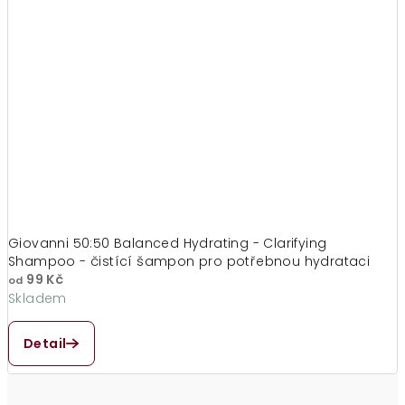
hvězdiček.
Giovanni 50:50 Balanced Hydrating - Clarifying
Shampoo - čistící šampon pro potřebnou hydrataci
99 Kč
od
Skladem
Průměrné
hodnocení
Detail
produktu
je
4,9