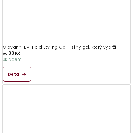
Giovanni L.A. Hold Styling Gel - silný gel, který vydrží!
99 Kč
od
Skladem
Průměrné
hodnocení
Detail
produktu
je
4,8
z
5
hvězdiček.