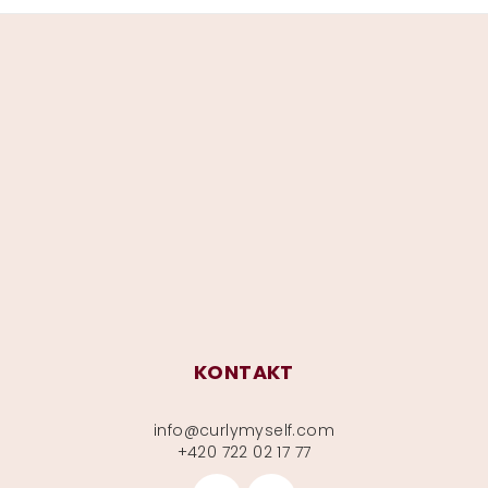
Z
á
p
a
t
í
KONTAKT
info
@
curlymyself.com
+420 722 02 17 77