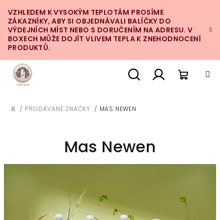
Přejít
VZHLEDEM K VYSOKÝM TEPLOTÁM PROSÍME
na
ZÁKAZNÍKY, ABY SI OBJEDNÁVALI BALÍČKY DO
obsah
VÝDEJNÍCH MÍST NEBO S DORUČENÍM NA ADRESU. V
BOXECH MŮŽE DOJÍT VLIVEM TEPLA K ZNEHODNOCENÍ
PRODUKTŮ.
Nákupn
Hledat
Přihlášení
/
PRODÁVANÉ ZNAČKY
/
MAS NEWEN
DOMŮ
košík
Mas Newen