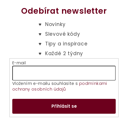
d
a
Odebírat newsletter
c
í
p
r
v
k
y
v
E-mail
ý
p
i
Vložením e-mailu souhlasíte s
podmínkami
s
ochrany osobních údajů
u
Přihlásit se