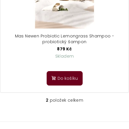
Mas Newen Probiotic Lemongrass Shampoo -
probiotický šampon
879 Kč
Skladem
Do košíku
2
položek celkem
O
v
l
á