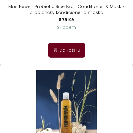
ů
Mas Newen Probiotic Rice Bran Conditioner & Mask -
probiotický kondicionér a maska
879 Kč
Skladem
Do košíku