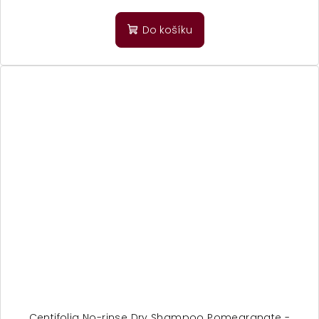
Do košíku
Centifolia No-rinse Dry Shampoo Pomegranate -