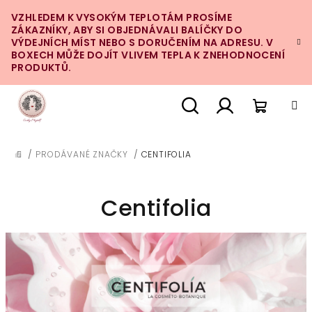
Přejít
VZHLEDEM K VYSOKÝM TEPLOTÁM PROSÍME
na
ZÁKAZNÍKY, ABY SI OBJEDNÁVALI BALÍČKY DO
obsah
VÝDEJNÍCH MÍST NEBO S DORUČENÍM NA ADRESU. V
BOXECH MŮŽE DOJÍT VLIVEM TEPLA K ZNEHODNOCENÍ
PRODUKTŮ.
Nákupn
Hledat
Přihlášení
/
PRODÁVANÉ ZNAČKY
/
CENTIFOLIA
DOMŮ
košík
Centifolia