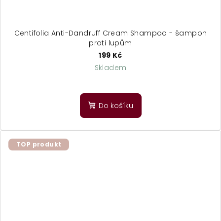
Centifolia Anti-Dandruff Cream Shampoo - šampon
proti lupům
199 Kč
Skladem
Průměrné
hodnocení
produktu
Do košíku
je
4,0
z
5
TOP produkt
hvězdiček.