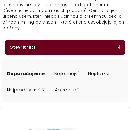
přehnanými sliby a upřímnost před přeháněním.
Důvěřujeme účinnosti našich produktů. Centifolia je
určena všem, kteří hledají účinnou a příjemnou péči s
přírodními ingrediencemi, která cíleně uspokojuje jejich
potřeby.
Otevřít filtr
Ř
a
Doporučujeme
Nejlevnější
Nejdražší
z
e
Nejprodávanější
Abecedně
n
í
V
p
ý
r
p