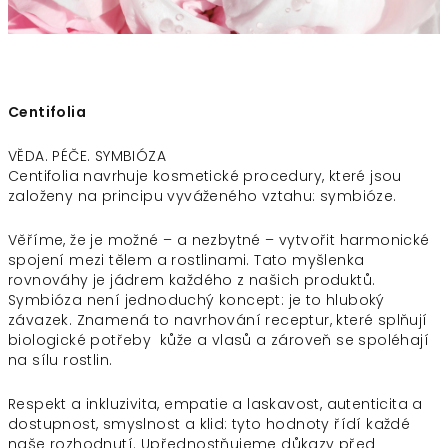
Centifolia
VĚDA. PÉČE. SYMBIÓZA
Centifolia navrhuje kosmetické procedury, které jsou
založeny na principu vyváženého vztahu: symbióze.
Věříme, že je možné – a nezbytné – vytvořit harmonické
spojení mezi tělem a rostlinami. Tato myšlenka
rovnováhy je jádrem každého z našich produktů.
Symbióza není jednoduchý koncept: je to hluboký
závazek. Znamená to navrhování receptur, které splňují
biologické potřeby kůže a vlasů a zároveň se spoléhají
na sílu rostlin.
Respekt a inkluzivita, empatie a laskavost, autenticita a
dostupnost, smyslnost a klid: tyto hodnoty řídí každé
naše rozhodnutí. Upřednostňujeme důkazy před