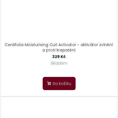
Centifolia Moisturising Curl Activator - aktivátor zvlnění
a proti krepatění
329 Kč
Skladem
Průměrné
hodnocení
produktu
Do košíku
je
4,5
z
5
hvězdiček.