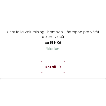
Centifolia Volumising Shampoo - šampon pro větší
objem vlasů
199 Kč
od
Skladem
Průměrné
hodnocení
produktu
Detail
je
5,0
z
5
hvězdiček.