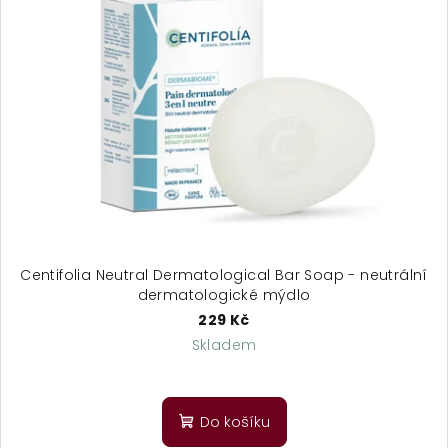
o
i
d
s
u
p
k
r
t
o
ů
d
u
k
t
ů
Centifolia Neutral Dermatological Bar Soap - neutrální
dermatologické mýdlo
229 Kč
Skladem
Do košíku