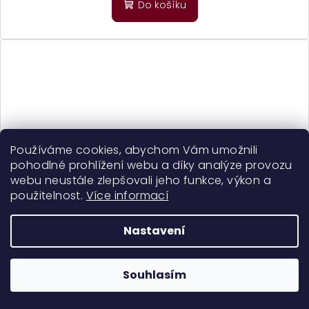
Do košíku
Používáme cookies, abychom Vám umožnili
pohodlné prohlížení webu a díky analýze provozu
webu neustále zlepšovali jeho funkce, výkon a
použitelnost.
Více informací
Nastavení
Souhlasím
Centifolia Leave-in Shine-Enhancing Detangling Lotion
- sprej pro snazší rozčesávání a lesk