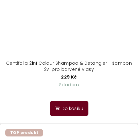
Centifolia 2in1 Colour Shampoo & Detangler - šampon
2v1 pro barvené vlasy
229 Kč
Skladem
Do košíku
TOP produkt