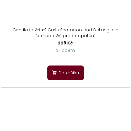
Centifolia 2-in-1 Curls Shampoo and Detangler -
šampon 2v1 proti krepatění
229 Kč
Skladem
Průměrné
hodnocení
produktu
Do košíku
je
2,0
z
5
hvězdiček.