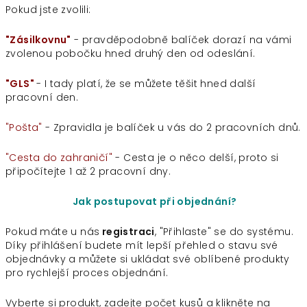
Pokud jste zvolili:
"Zásilkovnu"
- pravděpodobně balíček dorazí na vámi
zvolenou pobočku hned druhý den od odeslání.
"GLS"
- I tady platí, že se můžete těšit hned další
pracovní den.
"Pošta
"
- Zpravidla je balíček u vás do 2 pracovních dnů.
"Cesta do zahraničí"
- Cesta je o něco delší, proto si
připočítejte 1 až 2 pracovní dny.
Jak postupovat při objednání?
Pokud máte u nás
registraci
, "Přihlaste" se do systému.
Díky přihlášení budete mít lepší přehled o stavu své
objednávky a můžete si ukládat své oblíbené produkty
pro rychlejší proces objednání.
Vyberte si produkt, zadejte počet kusů a klikněte na