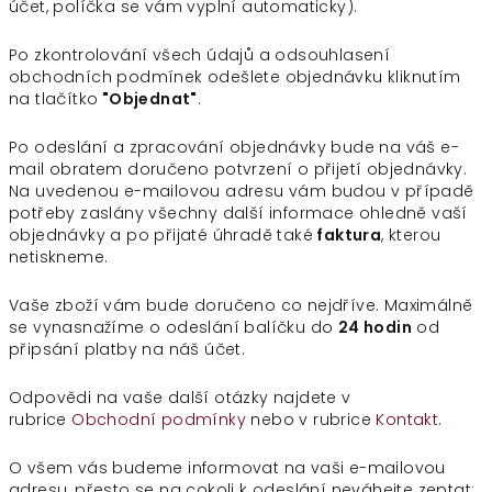
účet, políčka se vám vyplní automaticky).
Po zkontrolování všech údajů a odsouhlasení
obchodních podmínek odešlete objednávku kliknutím
na tlačítko
"Objednat"
.
Po odeslání a zpracování objednávky bude na váš e-
mail obratem doručeno potvrzení o přijetí objednávky.
Na uvedenou e-mailovou adresu vám budou v případě
potřeby zaslány všechny další informace ohledně vaší
objednávky a po přijaté úhradě také
faktura
, kterou
netiskneme.
Vaše zboží vám bude doručeno co nejdříve. Maximálně
se vynasnažíme o odeslání balíčku do
24 hodin
od
připsání platby na náš účet.
Odpovědi na vaše další otázky najdete v
rubrice
Obchodní podmínky
nebo v rubrice
Kontakt.
O všem vás budeme informovat na vaši e-mailovou
adresu, přesto se na cokoli k odeslání neváhejte zeptat: