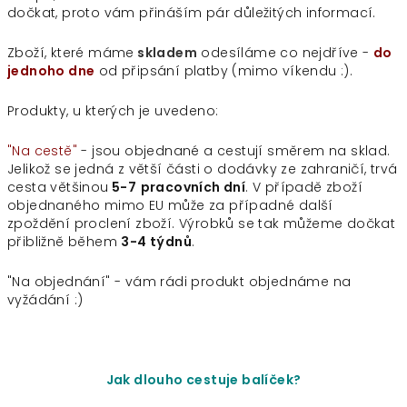
dočkat, proto vám přináším pár důležitých informací.
Zboží, které máme
skladem
odesíláme co nejdříve -
do
jednoho dne
od připsání platby (mimo víkendu :).
Produkty, u kterých je uvedeno:
"Na cestě"
- jsou objednané a cestují směrem na sklad.
Jelikož se jedná z větší části o dodávky ze zahraničí, trvá
cesta většinou
5-7
pracovních dní
. V případě zboží
objednaného mimo EU může za případné další
zpoždění proclení zboží. Výrobků se tak můžeme dočkat
přibližně během
3-4 týdnů
.
"Na objednání"
- vám rádi produkt objednáme na
vyžádání :)
Jak dlouho cestuje balíček?