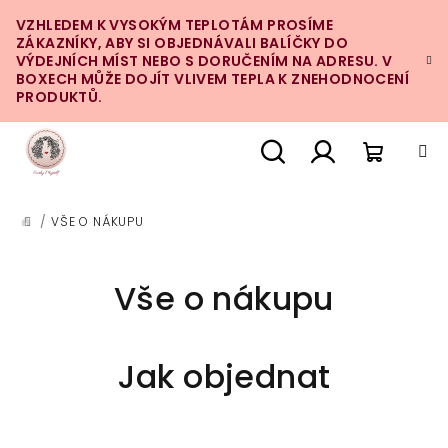
Přejít
VZHLEDEM K VYSOKÝM TEPLOTÁM PROSÍME
na
ZÁKAZNÍKY, ABY SI OBJEDNÁVALI BALÍČKY DO
obsah
VÝDEJNÍCH MÍST NEBO S DORUČENÍM NA ADRESU. V
BOXECH MŮŽE DOJÍT VLIVEM TEPLA K ZNEHODNOCENÍ
PRODUKTŮ.
Nákupn
Hledat
Přihlášení
/
VŠE O NÁKUPU
DOMŮ
košík
Vše o nákupu
Jak objednat