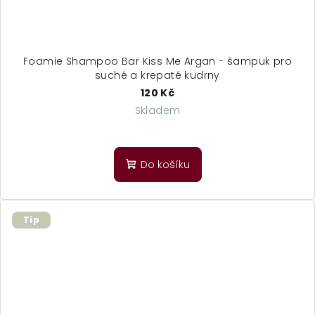
Foamie Shampoo Bar Kiss Me Argan - šampuk pro
suché a krepaté kudrny
120 Kč
Skladem
Průměrné
hodnocení
produktu
Do košíku
je
5,0
z
5
Tip
hvězdiček.