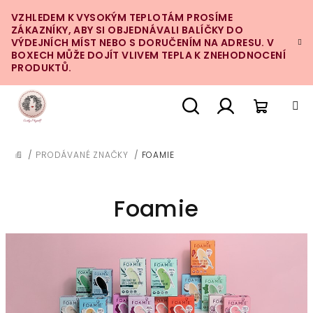
Přejít
VZHLEDEM K VYSOKÝM TEPLOTÁM PROSÍME
na
ZÁKAZNÍKY, ABY SI OBJEDNÁVALI BALÍČKY DO
obsah
VÝDEJNÍCH MÍST NEBO S DORUČENÍM NA ADRESU. V
BOXECH MŮŽE DOJÍT VLIVEM TEPLA K ZNEHODNOCENÍ
PRODUKTŮ.
Nákupn
Hledat
Přihlášení
/
PRODÁVANÉ ZNAČKY
/
FOAMIE
DOMŮ
košík
Foamie