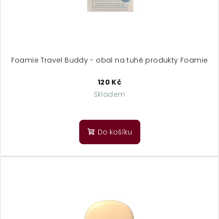
d
u
k
t
ů
Foamie Travel Buddy - obal na tuhé produkty Foamie
120 Kč
Skladem
Do košíku