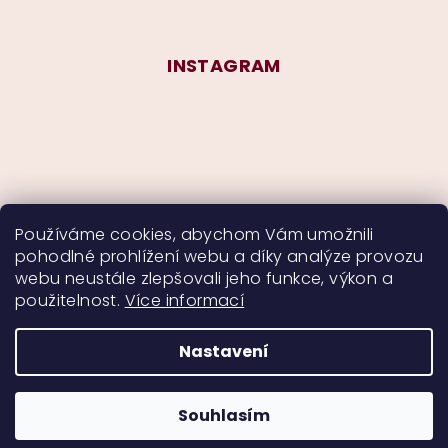
INSTAGRAM
Používáme cookies, abychom Vám umožnili
pohodlné prohlížení webu a díky analýze provozu
Sledovat na Instagramu
webu neustále zlepšovali jeho funkce, výkon a
použitelnost.
Více informací
Nastavení
Copyright 2026
CurlyMyself
. Všechna práva
vyhrazena.
Souhlasím
Vytvořil Shoptet