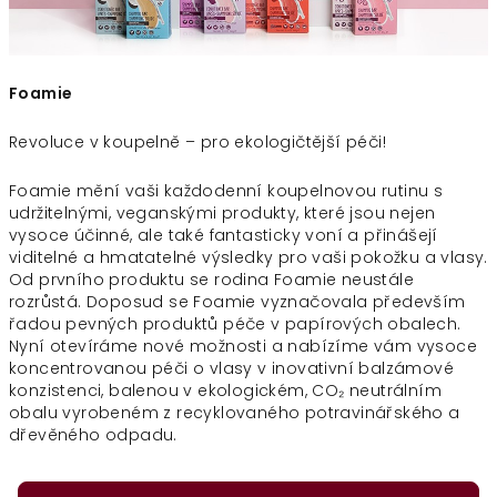
Foamie
Revoluce v koupelně – pro ekologičtější péči!
Foamie mění vaši každodenní koupelnovou rutinu s
udržitelnými, veganskými produkty, které jsou nejen
vysoce účinné, ale také fantasticky voní a přinášejí
viditelné a hmatatelné výsledky pro vaši pokožku a vlasy.
Od prvního produktu se rodina Foamie neustále
rozrůstá. Doposud se Foamie vyznačovala především
řadou pevných produktů péče v papírových obalech.
Nyní otevíráme nové možnosti a nabízíme vám vysoce
koncentrovanou péči o vlasy v inovativní balzámové
konzistenci, balenou v ekologickém, CO₂ neutrálním
obalu vyrobeném z recyklovaného potravinářského a
dřevěného odpadu.