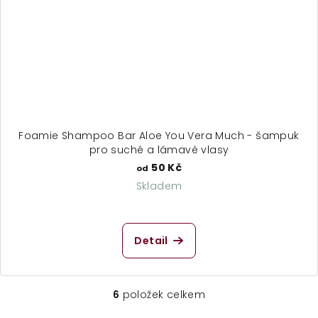
Foamie Shampoo Bar Aloe You Vera Much - šampuk
pro suché a lámavé vlasy
50 Kč
od
Skladem
Detail
6
položek celkem
O
v