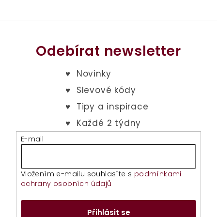
l
á
d
a
Odebírat newsletter
c
í
p
r
v
k
y
v
E-mail
ý
p
i
Vložením e-mailu souhlasíte s
podmínkami
s
ochrany osobních údajů
u
Přihlásit se