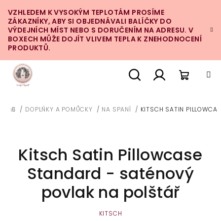
Přejít
VZHLEDEM K VYSOKÝM TEPLOTÁM PROSÍME
na
ZÁKAZNÍKY, ABY SI OBJEDNÁVALI BALÍČKY DO
obsah
VÝDEJNÍCH MÍST NEBO S DORUČENÍM NA ADRESU. V
BOXECH MŮŽE DOJÍT VLIVEM TEPLA K ZNEHODNOCENÍ
PRODUKTŮ.
Nákupn
Hledat
Přihlášení
/
DOPLŇKY A POMŮCKY
/
NA SPANÍ
/
KITSCH SATIN PILLOWCA
DOMŮ
košík
Kitsch Satin Pillowcase
Standard - saténový
povlak na polštář
KITSCH