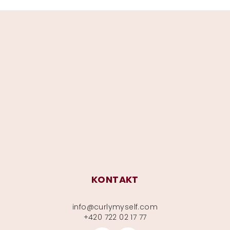
Z
á
p
a
t
í
KONTAKT
info
@
curlymyself.com
+420 722 02 17 77