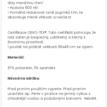
díky menšímu tření
• Hustota 600 nití
• Pomáhá redukovat vznik pupínků tím, že
absorbuje méně vlhkosti a nečistot
Certifikace OEKO-TEX®: Tato certifikát potvrzuje, že
náš satén je bezpečný, udržitelný a šetrný k
životnímu prostředí.
1 povlak na polštář velikosti 66x48 cm se zipem.
Materiál:
97% polyester, 3% spandex
Návod na údržbu:
Před prvním použitím vyperte. Před praním
uzavřete zip. Perte v pračce na jemný cyklus s
chladnější vodou a podobnými barvami. Nebělit.