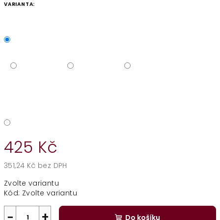
VARIANTA:
425 Kč
351,24 Kč bez DPH
Měrná
Zvolte variantu
cena:
Kód:
Zvolte variantu
−
+
Do košíku