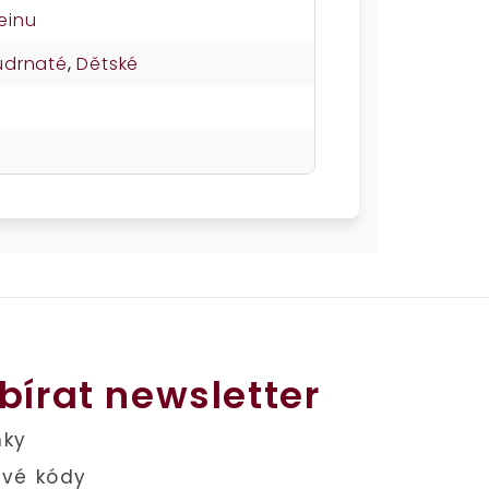
einu
udrnaté
,
Dětské
bírat newsletter