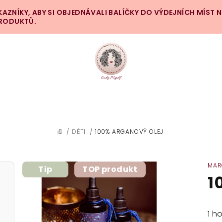
ZNÍKY, ABY SI OBJEDNÁVALI BALÍČKY DO VÝDEJNÍCH MÍST 
PRODUKTŮ.
/
DĚTI
/
100% ARGANOVÝ OLEJ
DOMŮ
MAR
Tip
TOP produkt
1
Prů
1 h