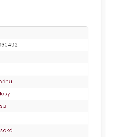
150492
erinu
lasy
osu
ysoká