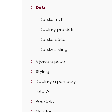
t
Děti
r
a
Dětské mytí
n
Doplňky pro děti
n
Dětská péče
í
Dětský styling
p
Výživa a péče
a
Styling
n
Doplňky a pomůcky
e
Léto 🌞
l
Poukázky
Ostatní