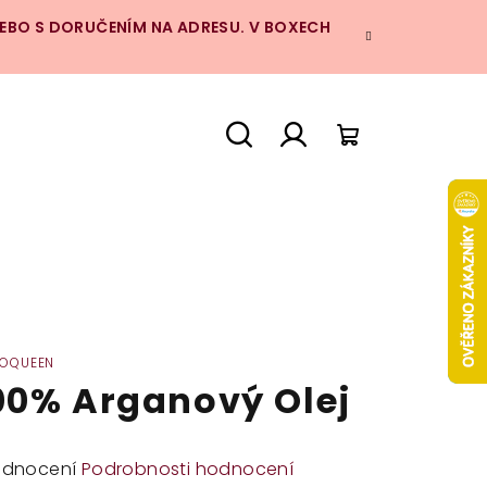
NEBO S DORUČENÍM NA ADRESU. V BOXECH
Hledat
Přihlášení
Nákupní
košík
OQUEEN
00% Arganový Olej
měrné
odnocení
Podrobnosti hodnocení