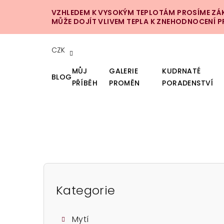
Přejít
VZHLEDEM K VYSOKÝM TEPLOTÁM PROSÍME ZÁKA
na
MŮŽE DOJÍT VLIVEM TEPLA K ZNEHODNOCENÍ 
obsah
CZK
MŮJ
GALERIE
KUDRNATÉ
BLOG
PŘÍBĚH
PROMĚN
PORADENSTVÍ
P
o
Kategorie
Přeskočit
kategorie
s
Mytí