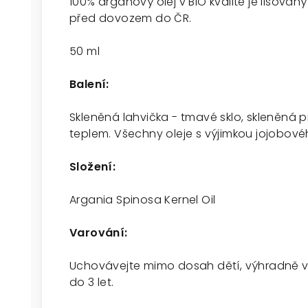
100% arganový olej v BIO kvalitě je lisova
před dovozem do ČR.
50 ml
Balení:
Skleněná lahvička - tmavé sklo, skleněná p
teplem. Všechny oleje s výjimkou jojobovéh
Složení:
Argania Spinosa Kernel Oil
Varování:
Uchovávejte mimo dosah dětí, výhradně v 
do 3 let.