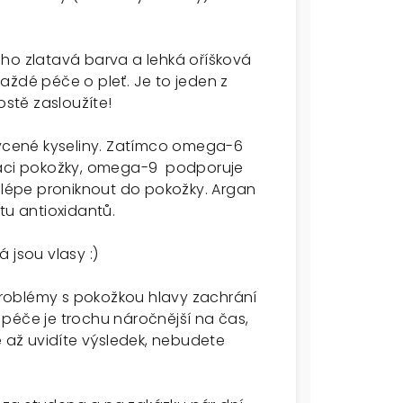
eho zlatavá barva a lehká oříšková
aždé péče o pleť. Je to jeden z
ostě zasloužíte!
cené kyseliny. Zatímco omega-6
ataci pokožky, omega-9 podporuje
épe proniknout do pokožky. Argan
tu antioxidantů.
á jsou vlasy :)
roblémy s pokožkou hlavy zachrání
péče je trochu náročnější na čas,
e až uvidíte výsledek, nebudete