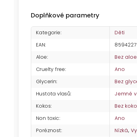
Doplňkové parametry
Kategorie
:
Děti
EAN
:
8594227
Aloe
:
Bez aloe
Cruelty free
:
Ano
Glycerin
:
Bez glyc
Hustota vlasů
:
Jemné v
Kokos
:
Bez kok
Non toxic
:
Ano
Poréznost
:
Nízká
,
V