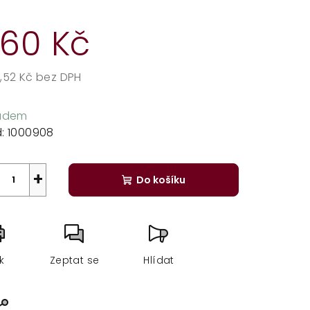
dnocení
duktu
60 Kč
,52 Kč bez DPH
rná
zdiček.
a:
ladem
:
1000908
+
Do košíku
sk
Zeptat se
Hlídat