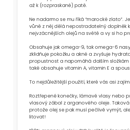
až k (rozpraskané) patě.
Ne nadarmo se mu říká “marocké zlato”. J
vůně z něj dělá nepostradatelný doplněk k
nejvzácnějších olejů na světě a vy si ho pr
Obsahuje jak omega-9, tak omega-6 nasy
zklidňuje pokožku a akné a zvyšuje hydr
propustnost a napomáhá dalším složkám l
také obsahuje vitamin A, vitamin E a spous
To nejdůležitější použití, které vás asi zajím
Roztřepené konečky, lámavé vlasy nebo p
vlasový zábal z arganového oleje. Taková 
protože olej se pak musí pečlivě vymýt, al
litovat!