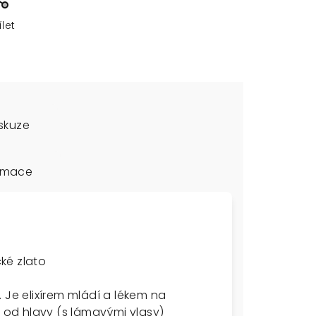
ílet
skuze
ormace
ké zlato
. Je
elixírem mládí a lékem na
od hlavy (s lámavými vlasy)