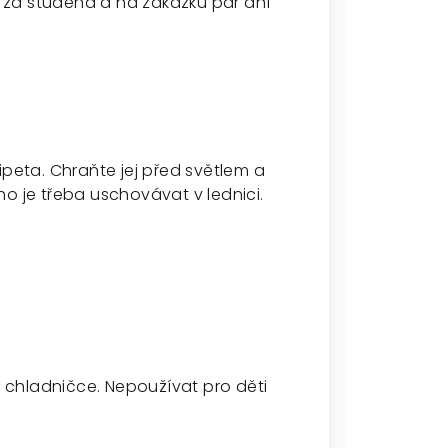
ný za studena a na zakázku pár dní
ipeta. Chraňte jej před světlem a
o je třeba uschovávat v lednici.
chladničce. Nepoužívat pro děti