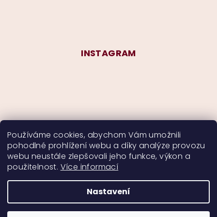
INSTAGRAM
Používáme cookies, abychom Vám umožnili
pohodlné prohlížení webu a díky analýze provozu
Sledovat na Instagramu
webu neustále zlepšovali jeho funkce, výkon a
použitelnost.
Více informací
Nastavení
Copyright 2026
CurlyMyself
. Všechna práva
vyhrazena.