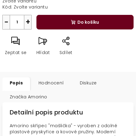
Zvolte variantu
cena:
Kód:
Zvolte variantu
−
+
Do košíku
Zeptat se
Hlídat
Sdílet
Popis
Hodnocení
Diskuze
Značka
Amorino
Detailní popis produktu
Amorino skřipec "mašlička" - vyroben z odolné
plastové pryskyřice a kovové pružiny. Moderní