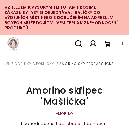
Přejít
VZHLEDEM K VYSOKÝM TEPLOTÁM PROSÍME
na
ZÁKAZNÍKY, ABY SI OBJEDNÁVALI BALÍČKY DO
obsah
VÝDEJNÍCH MÍST NEBO S DORUČENÍM NA ADRESU. V
BOXECH MŮŽE DOJÍT VLIVEM TEPLA K ZNEHODNOCENÍ
PRODUKTŮ.
Nákupn
Hledat
Přihlášení
/
DOPLŇKY A POMŮCKY
/
AMORINO SKŘIPEC "MAŠLIČKA"
DOMŮ
košík
Amorino skřipec
"Mašlička"
AMORINO
Průměrné
Neohodnoceno
Podrobnosti hodnocení