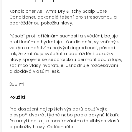
Kondicionér As I Am’s Dry & Itchy Scalp Care
Conditioner, dokonalé řešení pro stresovanou a
podrážděnou pokožku hlavy.
Působí proti příčinám suchosti a svědění, bojuje
proti lupům a hydratuje. Kondicionér, vytvořený s
velkým množstvím hojivých ingrediencí, působí
tak, že zmírňuje svědění a podráždění pokožky
hlavy spojené se seboroickou dermatitidou a lupy,
zatímco vlasy hydratuje. Usnadňuje rozčesávání
a dodává vlasům lesk.
355 ml
Použití:
Pro dosažení nejlepších výsledků používejte
alespoň dvakrát týdně nebo podle pokynů lékaře.
Po umytí aplikujte masírováním do vlhkých vlasů
a pokožky hlavy. Opláchněte.