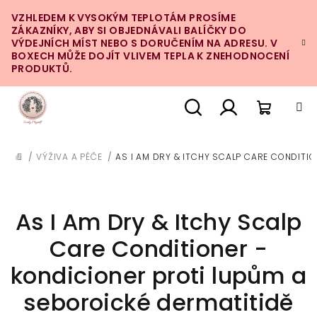
Přejít
VZHLEDEM K VYSOKÝM TEPLOTÁM PROSÍME
na
ZÁKAZNÍKY, ABY SI OBJEDNÁVALI BALÍČKY DO
obsah
VÝDEJNÍCH MÍST NEBO S DORUČENÍM NA ADRESU. V
BOXECH MŮŽE DOJÍT VLIVEM TEPLA K ZNEHODNOCENÍ
PRODUKTŮ.
Nákupn
Hledat
Přihlášení
/
VÝŽIVA A PÉČE
/
AS I AM DRY & ITCHY SCALP CARE CONDITI
DOMŮ
košík
As I Am Dry & Itchy Scalp
Care Conditioner -
kondicioner proti lupům a
seboroické dermatitidě