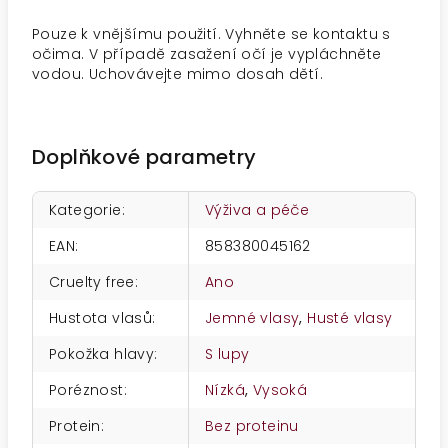
Pouze k vnějšímu použití. Vyhněte se kontaktu s
očima. V případě zasažení očí je vypláchněte
vodou. Uchovávejte mimo dosah dětí.
Doplňkové parametry
Kategorie
:
Výživa a péče
EAN
:
858380045162
Cruelty free
:
Ano
Hustota vlasů
:
Jemné vlasy
,
Husté vlasy
Pokožka hlavy
:
S lupy
Poréznost
:
Nízká
,
Vysoká
Protein
:
Bez proteinu