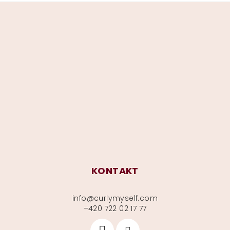
Z
á
p
a
t
í
KONTAKT
info
@
curlymyself.com
+420 722 02 17 77