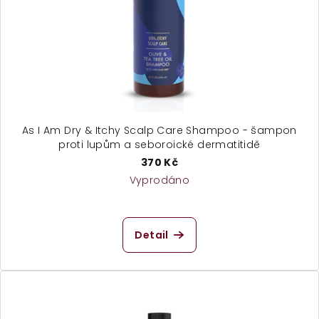
As I Am Dry & Itchy Scalp Care Shampoo - šampon
proti lupům a seboroické dermatitidě
370 Kč
Vyprodáno
Průměrné
hodnocení
produktu
Detail
je
4,5
z
5
hvězdiček.