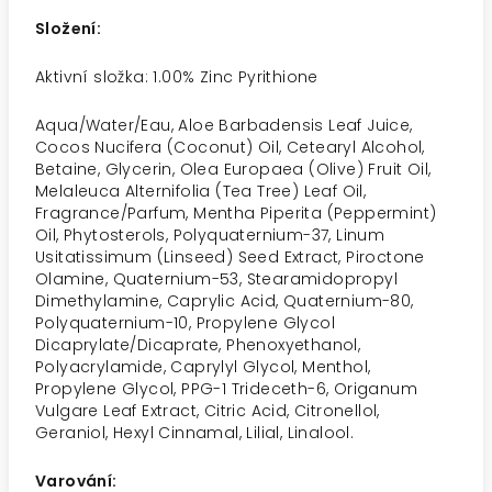
Složení:
Aktivní složka: 1.00% Zinc Pyrithione
Aqua/Water/Eau, Aloe Barbadensis Leaf Juice,
Cocos Nucifera (Coconut) Oil, Cetearyl Alcohol,
Betaine, Glycerin, Olea Europaea (Olive) Fruit Oil,
Melaleuca Alternifolia (Tea Tree) Leaf Oil,
Fragrance/Parfum, Mentha Piperita (Peppermint)
Oil, Phytosterols, Polyquaternium-37, Linum
Usitatissimum (Linseed) Seed Extract, Piroctone
Olamine, Quaternium-53, Stearamidopropyl
Dimethylamine, Caprylic Acid, Quaternium-80,
Polyquaternium-10, Propylene Glycol
Dicaprylate/Dicaprate, Phenoxyethanol,
Polyacrylamide, Caprylyl Glycol, Menthol,
Propylene Glycol, PPG-1 Trideceth-6, Origanum
Vulgare Leaf Extract, Citric Acid, Citronellol,
Geraniol, Hexyl Cinnamal, Lilial, Linalool.
Varování: