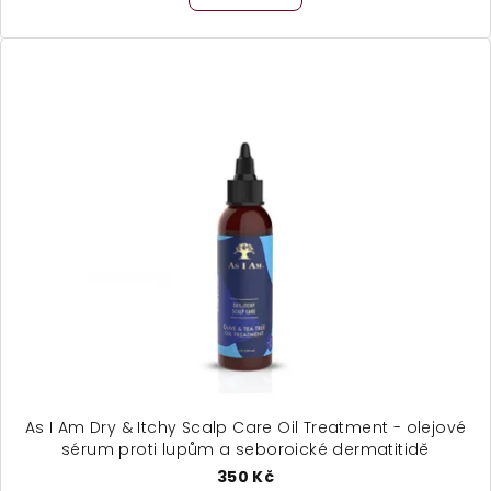
je
5,0
z
5
hvězdiček.
As I Am Dry & Itchy Scalp Care Oil Treatment - olejové
sérum proti lupům a seboroické dermatitidě
350 Kč