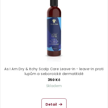
As I Am Dry & Itchy Scalp Care Leave-in - leave-in proti
lupům a seboroické dermatitidě
350 Kč
Skladem
Průměrné
hodnocení
produktu
Detail