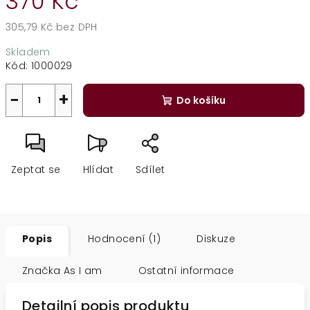
370 Kč
305,79 Kč bez DPH
Měrná
Skladem
cena:
Kód:
1000029
−
+
Do košíku
Zeptat se
Hlídat
Sdílet
Popis
Hodnocení (1)
Diskuze
Značka
As I am
Ostatní informace
Detailní popis produktu