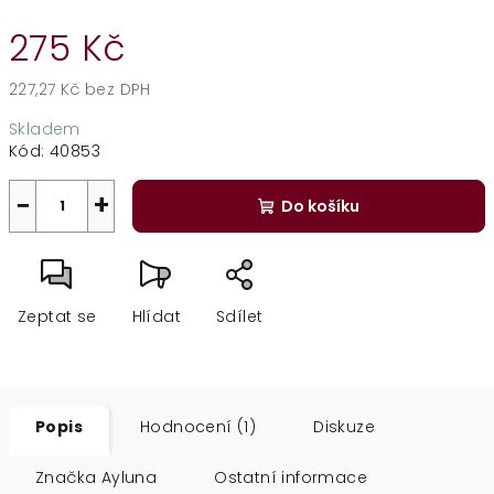
275 Kč
227,27 Kč bez DPH
Měrná
Skladem
cena:
Kód:
40853
−
+
Do košíku
Zeptat se
Hlídat
Sdílet
Popis
Hodnocení (1)
Diskuze
Značka
Ayluna
Ostatní informace