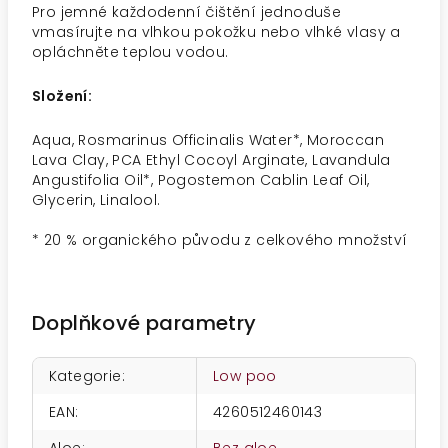
Pro jemné každodenní čištění jednoduše
vmasírujte na vlhkou pokožku nebo vlhké vlasy a
opláchněte teplou vodou.
Složení:
Aqua, Rosmarinus Officinalis Water*, Moroccan
Lava Clay, PCA Ethyl Cocoyl Arginate, Lavandula
Angustifolia Oil*, Pogostemon Cablin Leaf Oil,
Glycerin, Linalool.
* 20 % organického původu z celkového množství
Doplňkové parametry
Kategorie
:
Low poo
EAN
:
4260512460143