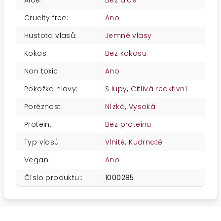
Aloe
:
Bez aloe
Cruelty free
:
Ano
Hustota vlasů
:
Jemné vlasy
Kokos
:
Bez kokosu
Non toxic
:
Ano
Pokožka hlavy
:
S lupy
,
Citlivá reaktivní
Poréznost
:
Nízká
,
Vysoká
Protein
:
Bez proteinu
Typ vlasů
:
Vlnité
,
Kudrnaté
Vegan
:
Ano
Číslo produktu:
:
1000285