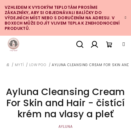
Přejít
VZHLEDEM K VYSOKÝM TEPLOTÁM PROSÍME
na
ZÁKAZNÍKY, ABY SI OBJEDNÁVALI BALÍČKY DO
obsah
VÝDEJNÍCH MÍST NEBO S DORUČENÍM NA ADRESU. V
BOXECH MŮŽE DOJÍT VLIVEM TEPLA K ZNEHODNOCENÍ
PRODUKTŮ.
Nákupn
Hledat
Přihlášení
/
MYTÍ
/
LOW POO
/
AYLUNA CLEANSING CREAM FOR SKIN AND H
DOMŮ
košík
Ayluna Cleansing Cream
For Skin and Hair - čistící
krém na vlasy a pleť
AYLUNA