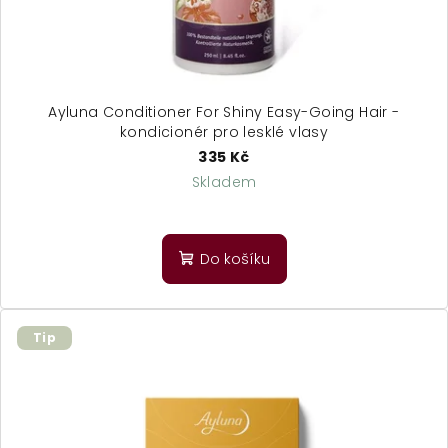
Ayluna Conditioner For Shiny Easy-Going Hair -
kondicionér pro lesklé vlasy
335 Kč
Skladem
Průměrné
hodnocení
produktu
Do košíku
je
5,0
z
5
Tip
hvězdiček.