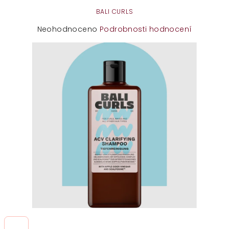
BALI CURLS
Průměrné
Neohodnoceno
Podrobnosti hodnocení
hodnocení
produktu
je
0,0
z
5
hvězdiček.