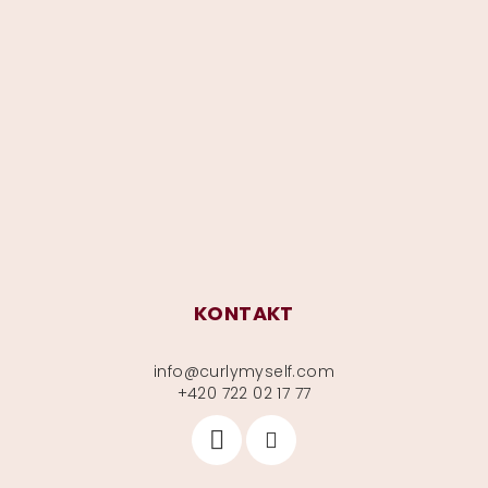
Z
á
p
a
t
í
KONTAKT
info
@
curlymyself.com
+420 722 02 17 77