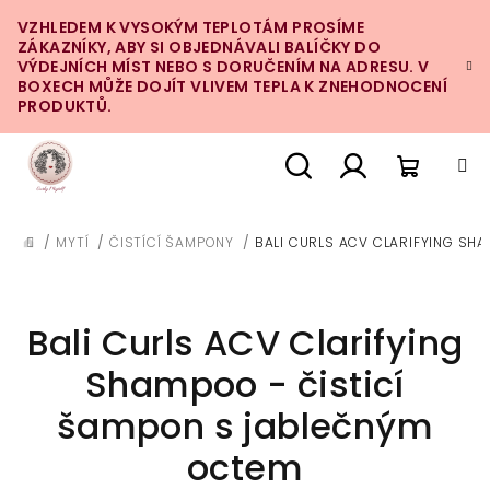
Přejít
VZHLEDEM K VYSOKÝM TEPLOTÁM PROSÍME
na
ZÁKAZNÍKY, ABY SI OBJEDNÁVALI BALÍČKY DO
obsah
VÝDEJNÍCH MÍST NEBO S DORUČENÍM NA ADRESU. V
BOXECH MŮŽE DOJÍT VLIVEM TEPLA K ZNEHODNOCENÍ
PRODUKTŮ.
Nákupn
Hledat
Přihlášení
/
MYTÍ
/
ČISTÍCÍ ŠAMPONY
/
BALI CURLS ACV CLARIFYING SH
DOMŮ
košík
Bali Curls ACV Clarifying
Shampoo - čisticí
šampon s jablečným
octem