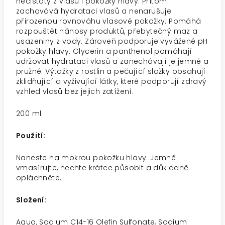
nečistoty z vlasů i pokožky hlavy. Přitom
zachovává hydrataci vlasů a nenarušuje
přirozenou rovnováhu vlasové pokožky. Pomáhá
rozpouštět nánosy produktů, přebytečný maz a
usazeniny z vody. Zároveň podporuje vyvážené pH
pokožky hlavy.
Glycerin a panthenol pomáhají
udržovat hydrataci vlasů a zanechávají je jemné a
pružné.
Výtažky z rostlin a pečující složky obsahují
zklidňující a vyživující látky, které podporují zdravý
vzhled vlasů bez jejich zatížení.
200 ml
Použití:
Naneste na mokrou pokožku hlavy. Jemně
vmasírujte, nechte krátce působit a důkladně
opláchněte.
Složení:
Aqua, Sodium C14-16 Olefin Sulfonate, Sodium