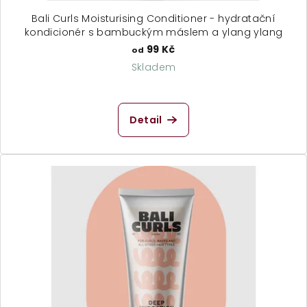
Bali Curls Moisturising Conditioner - hydratační
kondicionér s bambuckým máslem a ylang ylang
99 Kč
od
Skladem
Průměrné
hodnocení
produktu
Detail
je
4,8
z
5
hvězdiček.