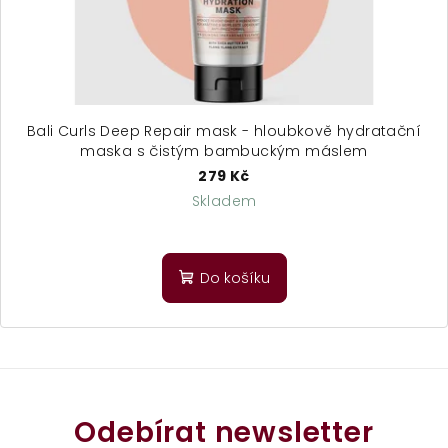
Bali Curls Deep Repair mask - hloubkově hydratační
maska s čistým bambuckým máslem
279 Kč
Skladem
Průměrné
hodnocení
produktu
Do košíku
je
4,9
z
5
hvězdiček.
Odebírat newsletter