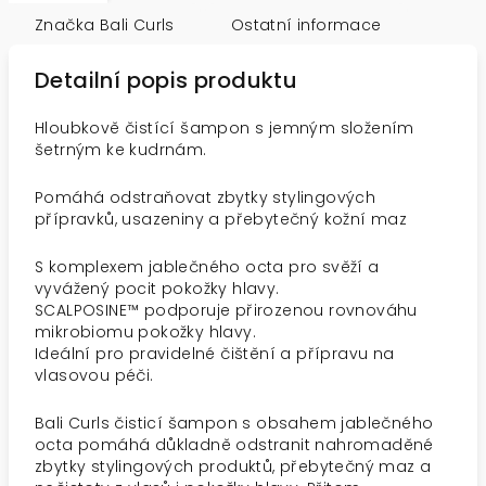
Značka
Bali Curls
Ostatní informace
Detailní popis produktu
Hloubkově čistící šampon s jemným složením
šetrným ke kudrnám.
Pomáhá odstraňovat zbytky stylingových
přípravků, usazeniny a přebytečný kožní maz
S komplexem jablečného octa pro svěží a
vyvážený pocit pokožky hlavy.
SCALPOSINE™ podporuje přirozenou rovnováhu
mikrobiomu pokožky hlavy.
Ideální pro pravidelné čištění a přípravu na
vlasovou péči.
Bali Curls čisticí šampon s obsahem jablečného
octa pomáhá důkladně odstranit nahromaděné
zbytky stylingových produktů, přebytečný maz a