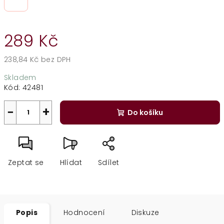
289 Kč
238,84 Kč bez DPH
Měrná
Skladem
cena:
Kód:
42481
−
+
Do košíku
Zeptat se
Hlídat
Sdílet
Popis
Hodnocení
Diskuze