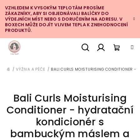
Přejít
VZHLEDEM K VYSOKÝM TEPLOTÁM PROSÍME
na
ZÁKAZNÍKY, ABY SI OBJEDNÁVALI BALÍČKY DO
obsah
VÝDEJNÍCH MÍST NEBO S DORUČENÍM NA ADRESU. V
BOXECH MŮŽE DOJÍT VLIVEM TEPLA K ZNEHODNOCENÍ
PRODUKTŮ.
Nákupn
Hledat
Přihlášení
/
VÝŽIVA A PÉČE
/
BALI CURLS MOISTURISING CONDITIONER -
DOMŮ
košík
Bali Curls Moisturising
Conditioner - hydratační
kondicionér s
bambuckým máslem a