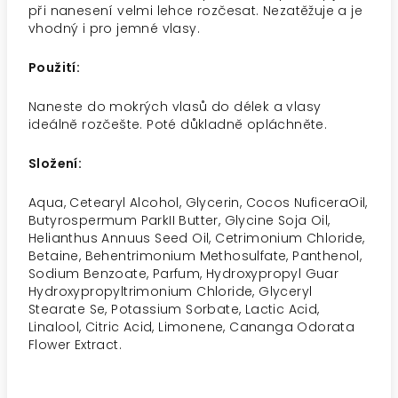
při nanesení velmi lehce rozčesat. Nezatěžuje a je
vhodný i pro jemné vlasy.
Použití:
Naneste do mokrých vlasů do délek a vlasy
ideálně rozčešte. Poté důkladně opláchněte.
Složení:
Aqua, Cetearyl Alcohol, Glycerin, Cocos NuficeraOil,
Butyrospermum ParkII Butter, Glycine Soja Oil,
Helianthus Annuus Seed Oil, Cetrimonium Chloride,
Betaine, Behentrimonium Methosulfate, Panthenol,
Sodium Benzoate, Parfum, Hydroxypropyl Guar
Hydroxypropyltrimonium Chloride, Glyceryl
Stearate Se, Potassium Sorbate, Lactic Acid,
Linalool, Citric Acid, Limonene, Cananga Odorata
Flower Extract.