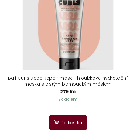
Bali Curls Deep Repair mask - hloubkově hydratační
maska s čistým bambuckým máslem
279 Kč
Skladem
Průměrné
hodnocení
produktu
Do košíku
je
4,9