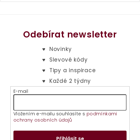
z
5
hvězdiček.
Odebírat newsletter
E-mail
Vložením e-mailu souhlasíte s
podmínkami
ochrany osobních údajů
Přihlásit se