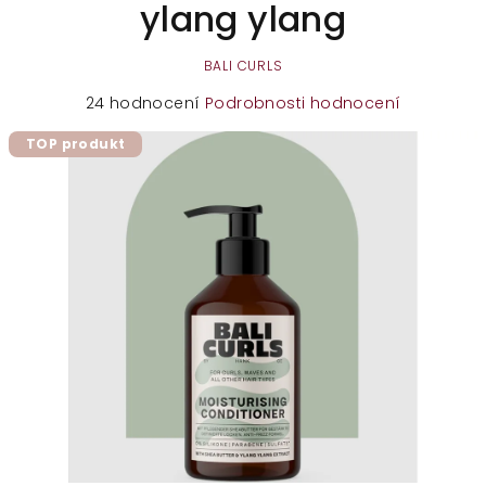
ylang ylang
BALI CURLS
Průměrné
24 hodnocení
Podrobnosti hodnocení
hodnocení
TOP produkt
produktu
je
4,8
z
5
hvězdiček.