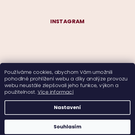
INSTAGRAM
Používáme cookies, abychom Vám umožnili
pohodlné prohlížení webu a díky analýze provozu
Sledovat na Instagramu
webu neustále zlepšovali jeho funkce, výkon a
použitelnost.
Více informací
Nastavení
Copyright 2026
CurlyMyself
. Všechna práva
vyhrazena.
Souhlasím
Vytvořil Shoptet