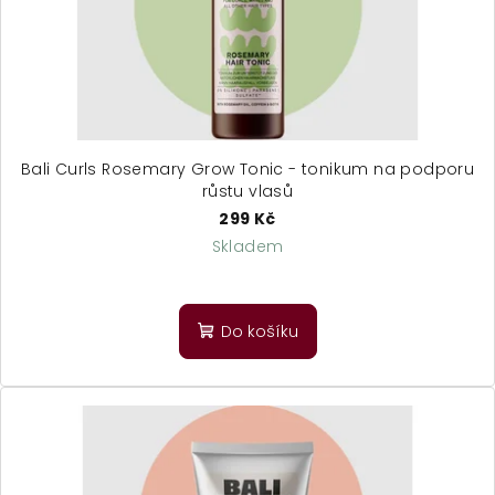
Bali Curls Rosemary Grow Tonic - tonikum na podporu
růstu vlasů
299 Kč
Skladem
Průměrné
hodnocení
produktu
Do košíku
je
5,0
z
5
hvězdiček.