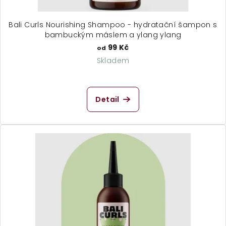
Bali Curls Nourishing Shampoo - hydratační šampon s
bambuckým máslem a ylang ylang
99 Kč
od
Skladem
Průměrné
hodnocení
produktu
Detail
je
4,9
z
5
hvězdiček.