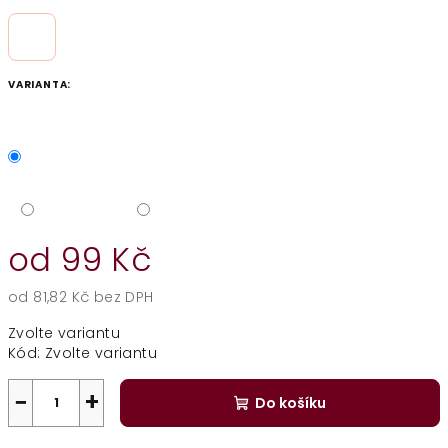
VARIANTA:
od
99 Kč
od
81,82 Kč
bez DPH
Měrná
Zvolte variantu
cena:
Kód:
Zvolte variantu
−
+
Do košíku