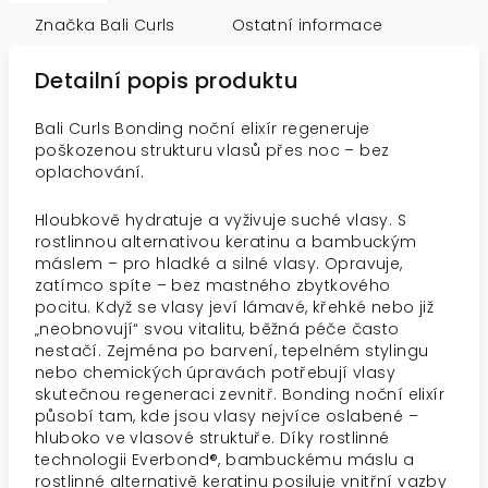
Značka
Bali Curls
Ostatní informace
Detailní popis produktu
Bali Curls Bonding noční elixír regeneruje
poškozenou strukturu vlasů přes noc – bez
oplachování.
Hloubkově hydratuje a vyživuje suché vlasy. S
rostlinnou alternativou keratinu a bambuckým
máslem – pro hladké a silné vlasy. Opravuje,
zatímco spíte – bez mastného zbytkového
pocitu. Když se vlasy jeví lámavé, křehké nebo již
„neobnovují“ svou vitalitu, běžná péče často
nestačí. Zejména po barvení, tepelném stylingu
nebo chemických úpravách potřebují vlasy
skutečnou regeneraci zevnitř. Bonding noční elixír
působí tam, kde jsou vlasy nejvíce oslabené –
hluboko ve vlasové struktuře. Díky rostlinné
technologii Everbond®, bambuckému máslu a
rostlinné alternativě keratinu posiluje vnitřní vazby