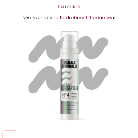
BALI CURLS
Průměrné
Neohodnoceno
Podrobnosti hodnocení
hodnocení
produktu
je
0,0
z
5
hvězdiček.