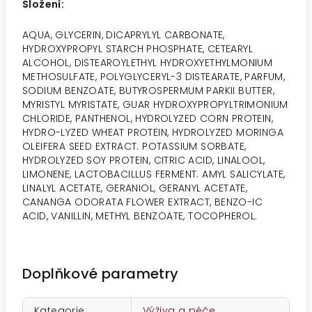
Složení:
AQUA, GLYCERIN, DICAPRYLYL CARBONATE,
HYDROXYPROPYL STARCH PHOSPHATE, CETEARYL
ALCOHOL, DISTEAROYLETHYL HYDROXYETHYLMONIUM
METHOSULFATE, POLYGLYCERYL-3 DISTEARATE, PARFUM,
SODIUM BENZOATE, BUTYROSPERMUM PARKII BUTTER,
MYRISTYL MYRISTATE, GUAR HYDROXYPROPYLTRIMONIUM
CHLORIDE, PANTHENOL, HYDROLYZED CORN PROTEIN,
HYDRO-LYZED WHEAT PROTEIN, HYDROLYZED MORINGA
OLEIFERA SEED EXTRACT. POTASSIUM SORBATE,
HYDROLYZED SOY PROTEIN, CITRIC ACID, LINALOOL,
LIMONENE, LACTOBACILLUS FERMENT. AMYL SALICYLATE,
LINALYL ACETATE, GERANIOL, GERANYL ACETATE,
CANANGA ODORATA FLOWER EXTRACT, BENZO-IC
ACID, VANILLIN, METHYL BENZOATE, TOCOPHEROL.
Doplňkové parametry
Kategorie
:
Výživa a péče