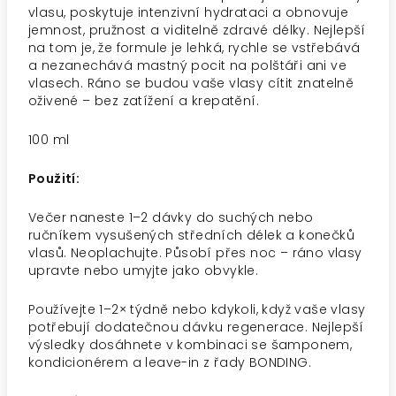
vlasu, poskytuje intenzivní hydrataci a obnovuje
jemnost, pružnost a viditelně zdravé délky. Nejlepší
na tom je, že formule je lehká, rychle se vstřebává
a nezanechává mastný pocit na polštáři ani ve
vlasech. Ráno se budou vaše vlasy cítit znatelně
oživené – bez zatížení a krepatění.
100 ml
Použití:
Večer naneste 1–2 dávky do suchých nebo
ručníkem vysušených středních délek a konečků
vlasů. Neoplachujte. Působí přes noc – ráno vlasy
upravte nebo umyjte jako obvykle.
Používejte 1–2× týdně nebo kdykoli, když vaše vlasy
potřebují dodatečnou dávku regenerace. Nejlepší
výsledky dosáhnete v kombinaci se šamponem,
kondicionérem a leave-in z řady BONDING.