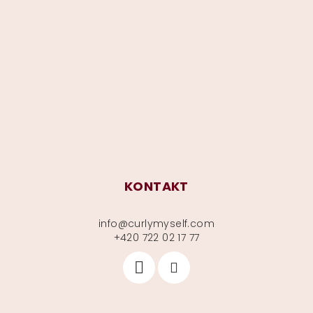
á
p
a
t
í
KONTAKT
info
@
curlymyself.com
+420 722 02 17 77