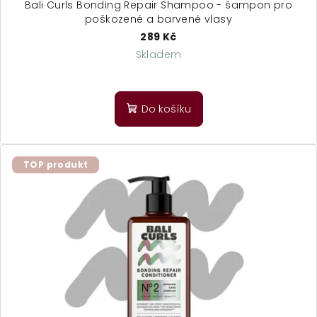
Bali Curls Bonding Repair Shampoo - šampon pro
poškozené a barvené vlasy
289 Kč
Skladem
Průměrné
hodnocení
produktu
Do košíku
je
5,0
z
5
TOP produkt
hvězdiček.