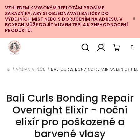
Přejít
VZHLEDEM K VYSOKÝM TEPLOTÁM PROSÍME
na
ZÁKAZNÍKY, ABY SI OBJEDNÁVALI BALÍČKY DO
obsah
VÝDEJNÍCH MÍST NEBO S DORUČENÍM NA ADRESU. V
BOXECH MŮŽE DOJÍT VLIVEM TEPLA K ZNEHODNOCENÍ
PRODUKTŮ.
Nákupn
Hledat
Přihlášení
/
VÝŽIVA A PÉČE
/
BALI CURLS BONDING REPAIR OVERNIGHT ELI
DOMŮ
košík
Bali Curls Bonding Repair
Overnight Elixir - noční
elixír pro poškozené a
barvené vlasy