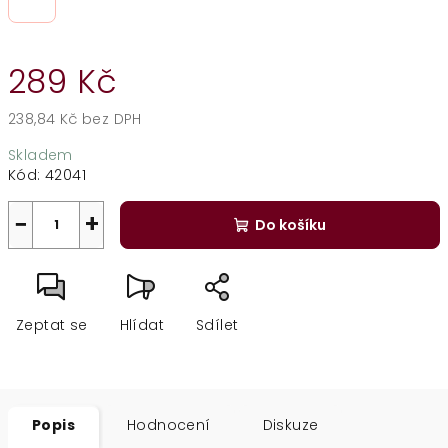
289 Kč
238,84 Kč bez DPH
Měrná
Skladem
cena:
Kód:
42041
−
+
Do košíku
Zeptat se
Hlídat
Sdílet
Popis
Hodnocení
Diskuze