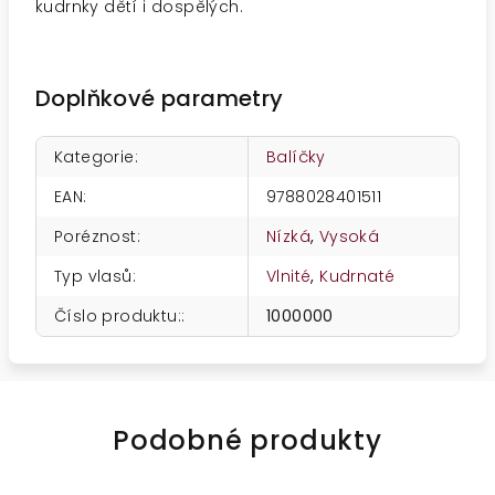
kudrnky dětí i dospělých.
Doplňkové parametry
Kategorie
:
Balíčky
EAN
:
9788028401511
Poréznost
:
Nízká
,
Vysoká
Typ vlasů
:
Vlnité
,
Kudrnaté
Číslo produktu:
:
1000000
Podobné produkty