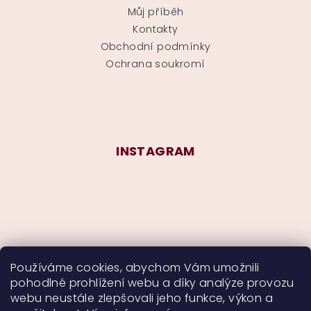
Můj příběh
Kontakty
Obchodní podmínky
Ochrana soukromí
INSTAGRAM
Používáme cookies, abychom Vám umožnili
pohodlné prohlížení webu a díky analýze provozu
Sledovat na Instagramu
webu neustále zlepšovali jeho funkce, výkon a