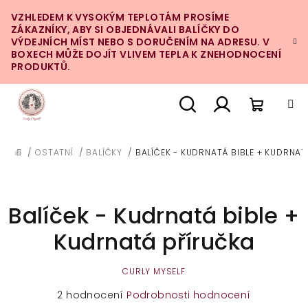
Přejít
VZHLEDEM K VYSOKÝM TEPLOTÁM PROSÍME
na
ZÁKAZNÍKY, ABY SI OBJEDNÁVALI BALÍČKY DO
obsah
VÝDEJNÍCH MÍST NEBO S DORUČENÍM NA ADRESU. V
BOXECH MŮŽE DOJÍT VLIVEM TEPLA K ZNEHODNOCENÍ
PRODUKTŮ.
Nákupn
Hledat
Přihlášení
/
OSTATNÍ
/
BALÍČKY
/
BALÍČEK - KUDRNATÁ BIBLE + KUDRNA
DOMŮ
košík
Balíček - Kudrnatá bible +
Kudrnatá příručka
CURLY MYSELF
Průměrné
2 hodnocení
Podrobnosti hodnocení