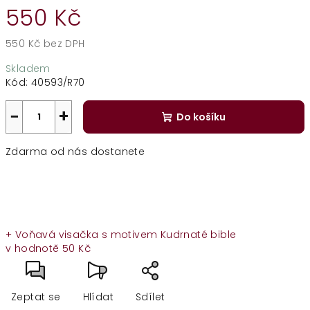
550 Kč
550 Kč bez DPH
Měrná
Skladem
cena:
Kód:
40593/R70
−
+
Do košíku
Zdarma od nás dostanete
+ Voňavá visačka s motivem Kudrnaté bible
v hodnotě 50 Kč
Zeptat se
Hlídat
Sdílet