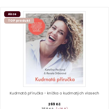
Akce
TOP produkt
Kudrnatá příručka - knížka o kudrnatých vlasech
269 Kč
(–25 %)