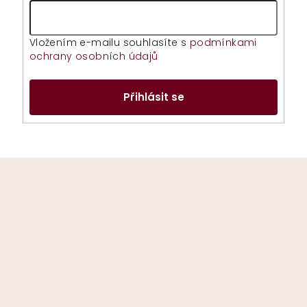
Vložením e-mailu souhlasíte s
podmínkami
ochrany osobních údajů
Přihlásit se
Z
á
p
a
t
í