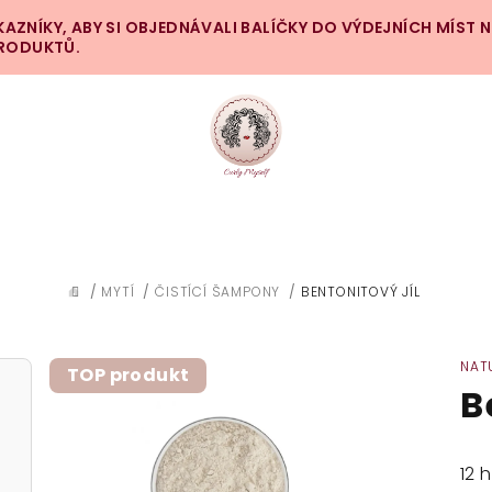
ZNÍKY, ABY SI OBJEDNÁVALI BALÍČKY DO VÝDEJNÍCH MÍST 
PRODUKTŮ.
/
MYTÍ
/
ČISTÍCÍ ŠAMPONY
/
BENTONITOVÝ JÍL
DOMŮ
NAT
TOP produkt
B
Prů
12 