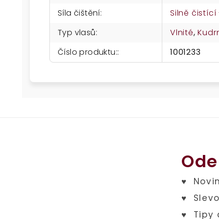
Síla čištění
:
Silně čistíc
Typ vlasů
:
Vlnité
,
Kudr
Číslo produktu:
:
1001233
Ode