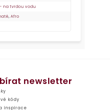
í - na tvrdou vodu
naté
,
Afro
bírat newsletter