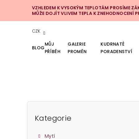
Přejít
VZHLEDEM K VYSOKÝM TEPLOTÁM PROSÍME ZÁKA
na
MŮŽE DOJÍT VLIVEM TEPLA K ZNEHODNOCENÍ 
obsah
CZK
MŮJ
GALERIE
KUDRNATÉ
BLOG
PŘÍBĚH
PROMĚN
PORADENSTVÍ
P
o
Kategorie
Přeskočit
kategorie
s
Mytí