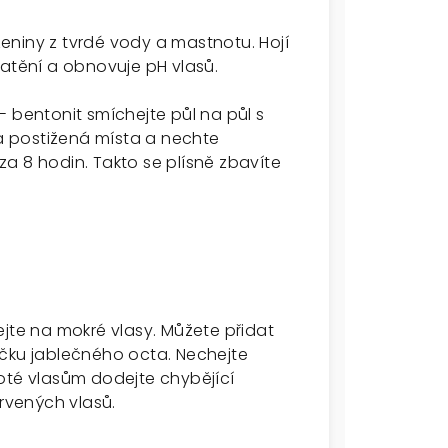
eniny z tvrdé vody a mastnotu. Hojí
patění a obnovuje pH vlasů.
- bentonit smíchejte půl na půl s
 postižená místa a nechte
a 8 hodin. Takto se plísně zbavíte
ejte na mokré vlasy. Můžete přidat
ičku jablečného octa. Nechejte
oté vlasům dodejte chybějící
arvených vlasů.