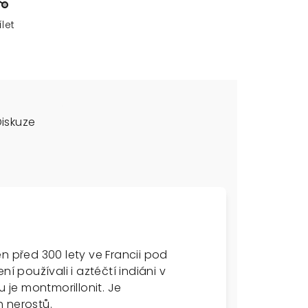
ílet
Diskuze
n před 300 lety ve Francii pod
í používali i aztéčtí indiáni v
u je montmorillonit. Je
 nerostů.