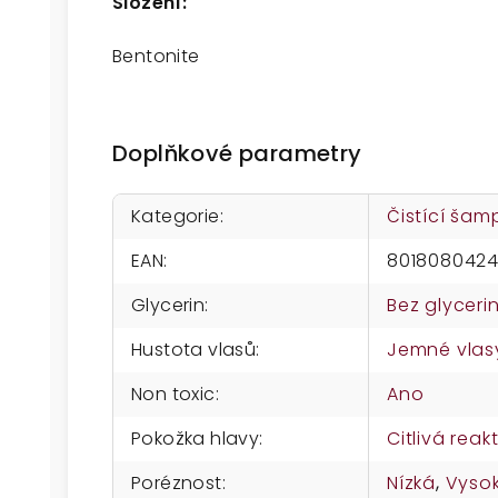
Složení:
Bentonite
Doplňkové parametry
Kategorie
:
Čistící ša
EAN
:
801808042
Glycerin
:
Bez glyceri
Hustota vlasů
:
Jemné vlas
Non toxic
:
Ano
Pokožka hlavy
:
Citlivá reakt
Poréznost
:
Nízká
,
Vyso