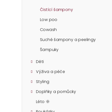
t
r
Čistící šampony
a
Low poo
n
Cowash
n
Suché šampony a peelingy
í
Šampuky
p
Děti
a
Výživa a péče
n
Styling
e
Doplňky a pomůcky
l
Léto 🌞
Poukázky