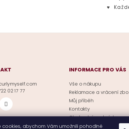
AKT
INFORMACE PRO VÁS
curlymyself.com
Vše o nákupu
22 02 17 77
Reklamace a vrácení zbo
Můj příběh
Kontakty
Obchodní podmínky
Ochrana soukromí
 cookies, abychom Vám umožnili pohodlné