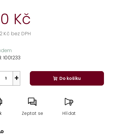
dnocení
duktu
0 Kč
32 Kč bez DPH
rná
zdiček.
a:
ladem
:
1001233
+
Do košíku
sk
Zeptat se
Hlídat