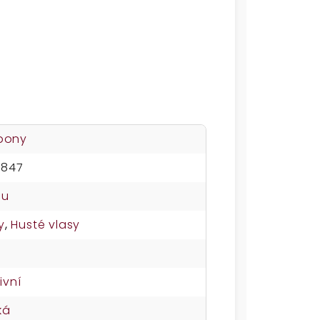
mpony
4847
nu
y
,
Husté vlasy
ivní
ká