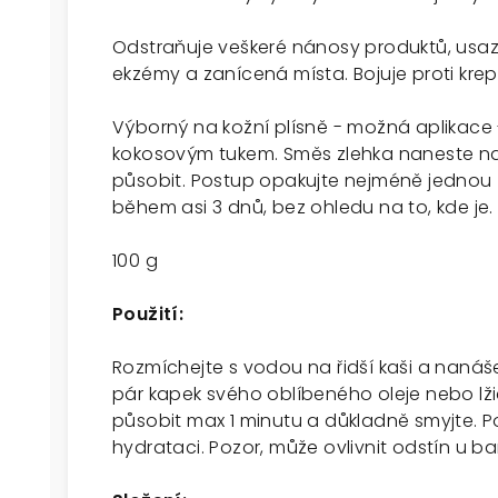
Odstraňuje veškeré nánosy produktů, usaz
ekzémy a zanícená místa. Bojuje proti kre
Výborný na kožní plísně - možná aplikace 
kokosovým tukem. Směs zlehka naneste na
působit. Postup opakujte nejméně jednou z
během asi 3 dnů, bez ohledu na to, kde je.
100 g
Použití:
Rozmíchejte s vodou na řidší kaši a nanáš
pár kapek svého oblíbeného oleje nebo lž
působit max 1 minutu a důkladně smyjte. P
hydrataci. Pozor, může ovlivnit odstín u b