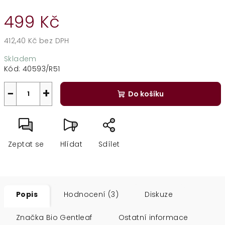
499 Kč
412,40 Kč bez DPH
Měrná
Skladem
cena:
Kód:
40593/R51
−
+
Do košíku
Zeptat se
Hlídat
Sdílet
Popis
Hodnocení (3)
Diskuze
Značka
Bio Gentleaf
Ostatní informace