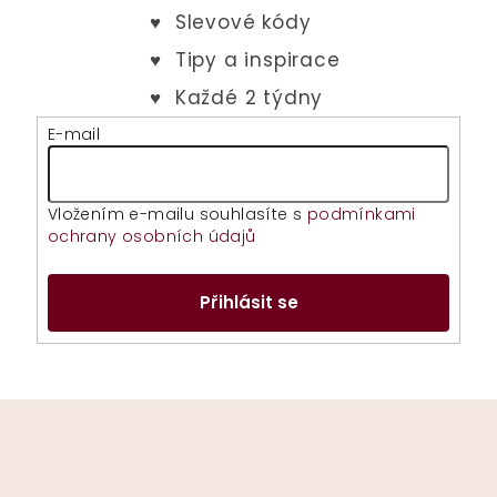
E-mail
Vložením e-mailu souhlasíte s
podmínkami
ochrany osobních údajů
Přihlásit se
Z
á