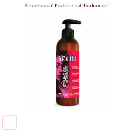
Průměrné
3 hodnocení
Podrobnosti hodnocení
hodnocení
produktu
je
4,3
z
5
hvězdiček.