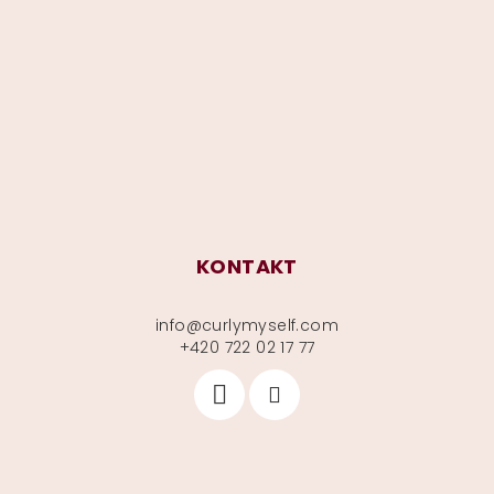
p
a
t
í
KONTAKT
info
@
curlymyself.com
+420 722 02 17 77