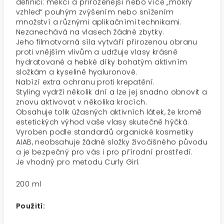
definici: měkčí a přirozenější nebo více „mokrý
vzhled“ pouhým zvýšením nebo snížením
množství a různými aplikačními technikami.
Nezanechává na vlasech žádné zbytky.
Jeho filmotvorná síla vytváří přirozenou obranu
proti vnějším vlivům a udržuje vlasy krásně
hydratované a hebké díky bohatým aktivním
složkám a kyselině hyaluronové.
Nabízí extra ochranu proti krepatění.
Styling vydrží několik dní a lze jej snadno obnovit a
znovu aktivovat v několika krocích.
Obsahuje tolik úžasných aktivních látek, že kromě
estetických výhod vaše vlasy skutečně hýčká.
Vyroben podle standardů organické kosmetiky
AIAB, neobsahuje žádné složky živočišného původu
a je bezpečný pro vás i pro přírodní prostředí.
Je vhodný pro metodu Curly Girl.
200 ml
Použití: