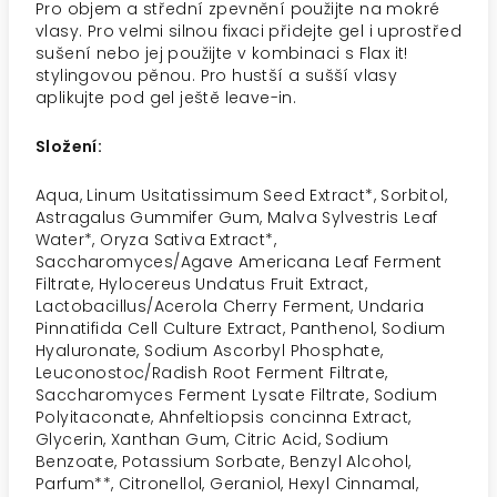
Pro objem a střední zpevnění použijte na mokré
vlasy. Pro velmi silnou fixaci přidejte gel i uprostřed
sušení nebo jej použijte v kombinaci s Flax it!
stylingovou pěnou. Pro hustší a sušší vlasy
aplikujte pod gel ještě leave-in.
Složení:
Aqua, Linum Usitatissimum Seed Extract*, Sorbitol,
Astragalus Gummifer Gum, Malva Sylvestris Leaf
Water*, Oryza Sativa Extract*,
Saccharomyces/Agave Americana Leaf Ferment
Filtrate, Hylocereus Undatus Fruit Extract,
Lactobacillus/Acerola Cherry Ferment, Undaria
Pinnatifida Cell Culture Extract, Panthenol, Sodium
Hyaluronate, Sodium Ascorbyl Phosphate,
Leuconostoc/Radish Root Ferment Filtrate,
Saccharomyces Ferment Lysate Filtrate, Sodium
Polyitaconate, Ahnfeltiopsis concinna Extract,
Glycerin, Xanthan Gum, Citric Acid, Sodium
Benzoate, Potassium Sorbate, Benzyl Alcohol,
Parfum**, Citronellol, Geraniol, Hexyl Cinnamal,