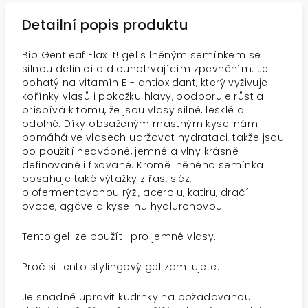
Detailní popis produktu
Bio Gentleaf Flax it! gel s lněným semínkem se
silnou definicí a dlouhotrvajícím zpevněním. Je
bohatý na vitamín E - antioxidant, který vyživuje
kořínky vlasů i pokožku hlavy, podporuje růst a
přispívá k tomu, že jsou vlasy silné, lesklé a
odolné. Díky obsaženým mastným kyselinám
pomáhá ve vlasech udržovat hydrataci, takže jsou
po použití hedvábné, jemné a vlny krásně
definované i fixované. Kromě lněného semínka
obsahuje také výtažky z řas, sléz,
biofermentovanou rýži, acerolu, katiru, dračí
ovoce, agáve a kyselinu hyaluronovou.
Tento gel lze použít i pro jemné vlasy.
Proč si tento stylingový gel zamilujete:
Je snadné upravit kudrnky na požadovanou