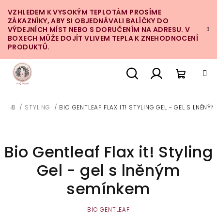
Přejít
VZHLEDEM K VYSOKÝM TEPLOTÁM PROSÍME
na
ZÁKAZNÍKY, ABY SI OBJEDNÁVALI BALÍČKY DO
obsah
VÝDEJNÍCH MÍST NEBO S DORUČENÍM NA ADRESU. V
BOXECH MŮŽE DOJÍT VLIVEM TEPLA K ZNEHODNOCENÍ
PRODUKTŮ.
Nákupn
Hledat
Přihlášení
/
STYLING
/
BIO GENTLEAF FLAX IT! STYLING GEL - GEL S LNĚNÝ
DOMŮ
košík
Bio Gentleaf Flax it! Styling
Gel - gel s lněným
semínkem
BIO GENTLEAF