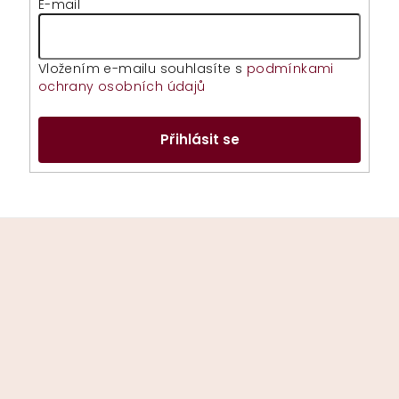
E-mail
Vložením e-mailu souhlasíte s
podmínkami
ochrany osobních údajů
Přihlásit se
Z
á
p
a
t
í