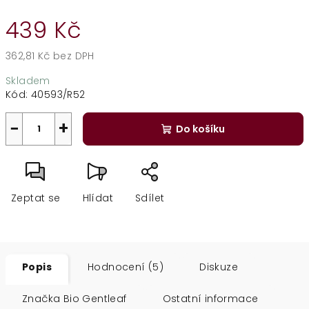
439 Kč
362,81 Kč bez DPH
Měrná
Skladem
cena:
Kód:
40593/R52
−
+
Do košíku
Zeptat se
Hlídat
Sdílet
Popis
Hodnocení (5)
Diskuze
Značka
Bio Gentleaf
Ostatní informace