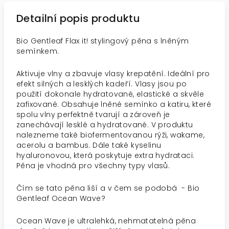
Detailní popis produktu
Bio Gentleaf Flax it! stylingový pěna s lněným
semínkem.
Aktivuje vlny a zbavuje vlasy krepatění. Ideální pro
efekt silných a lesklých kadeří. Vlasy jsou po
použití dokonale hydratované, elastické a skvěle
zafixované. Obsahuje lněné semínko a katiru, které
spolu vlny perfektně tvarují a zároveň je
zanechávají lesklé a hydratované. V produktu
nalezneme také biofermentovanou rýži, wakame,
acerolu a bambus. Dále také kyselinu
hyaluronovou, která poskytuje extra hydrataci.
Pěna je vhodná pro všechny typy vlasů.
Čím se tato pěna liší a v čem se podobá - Bio
Gentleaf Ocean Wave?
Ocean Wave je ultralehká, nehmatatelná pěna