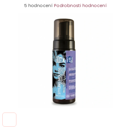
Průměrné
5 hodnocení
Podrobnosti hodnocení
hodnocení
produktu
je
5,0
z
5
hvězdiček.