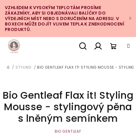
Přejít
VZHLEDEM K VYSOKÝM TEPLOTÁM PROSÍME
na
ZÁKAZNÍKY, ABY SI OBJEDNÁVALI BALÍČKY DO
obsah
VÝDEJNÍCH MÍST NEBO S DORUČENÍM NA ADRESU. V
BOXECH MŮŽE DOJÍT VLIVEM TEPLA K ZNEHODNOCENÍ
PRODUKTŮ.
Nákupn
Hledat
Přihlášení
/
STYLING
/
BIO GENTLEAF FLAX IT! STYLING MOUSSE - STYLIN
DOMŮ
košík
Bio Gentleaf Flax it! Styling
Mousse - stylingový pěna
s lněným semínkem
BIO GENTLEAF