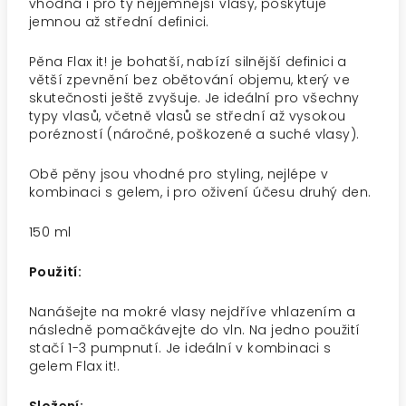
vhodná i pro ty nejjemnější vlasy, poskytuje
jemnou až střední definici.
Pěna Flax it! je bohatší, nabízí silnější definici a
větší zpevnění bez obětování objemu, který ve
skutečnosti ještě zvyšuje. Je ideální pro všechny
typy vlasů, včetně vlasů se střední až vysokou
porézností (náročné, poškozené a suché vlasy).
Obě pěny jsou vhodné pro styling, nejlépe v
kombinaci s gelem, i pro oživení účesu druhý den.
150 ml
Použití:
Nanášejte na mokré vlasy nejdříve vhlazením a
následně pomačkávejte do vln. Na jedno použití
stačí 1-3 pumpnutí. Je ideální v kombinaci s
gelem Flax it!.