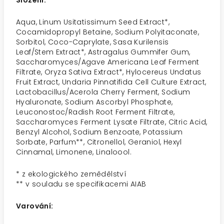
Složení:
Aqua, Linum Usitatissimum Seed Extract*,
Cocamidopropyl Betaine, Sodium Polyitaconate,
Sorbitol, Coco-Caprylate, Sasa Kurilensis
Leaf/Stem Extract*, Astragalus Gummifer Gum,
Saccharomyces/Agave Americana Leaf Ferment
Filtrate, Oryza Sativa Extract*, Hylocereus Undatus
Fruit Extract, Undaria Pinnatifida Cell Culture Extract,
Lactobacillus/Acerola Cherry Ferment, Sodium
Hyaluronate, Sodium Ascorbyl Phosphate,
Leuconostoc/Radish Root Ferment Filtrate,
Saccharomyces Ferment Lysate Filtrate, Citric Acid,
Benzyl Alcohol, Sodium Benzoate, Potassium
Sorbate, Parfum**, Citronellol, Geraniol, Hexyl
Cinnamal, Limonene, Linaloool.
* z ekologického zemědělství
** v souladu se specifikacemi AIAB
Varování: