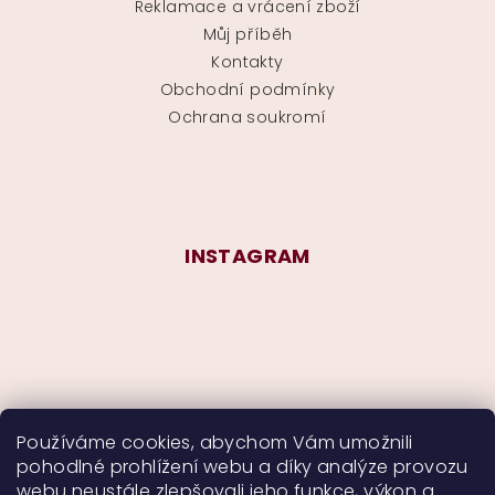
Reklamace a vrácení zboží
Můj příběh
Kontakty
Obchodní podmínky
Ochrana soukromí
INSTAGRAM
Používáme cookies, abychom Vám umožnili
pohodlné prohlížení webu a díky analýze provozu
Sledovat na Instagramu
webu neustále zlepšovali jeho funkce, výkon a