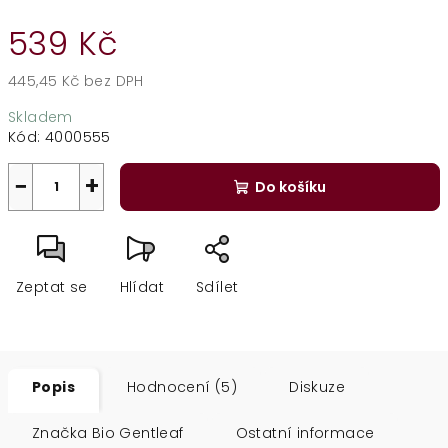
539 Kč
445,45 Kč bez DPH
Měrná
Skladem
cena:
Kód:
4000555
−
+
Do košíku
Zeptat se
Hlídat
Sdílet
Popis
Hodnocení (5)
Diskuze
Značka
Bio Gentleaf
Ostatní informace