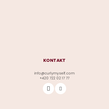
p
a
t
í
KONTAKT
info
@
curlymyself.com
+420 722 02 17 77