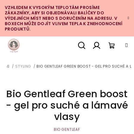
Přejít
VZHLEDEM K VYSOKÝM TEPLOTÁM PROSÍME
na
ZÁKAZNÍKY, ABY SI OBJEDNÁVALI BALÍČKY DO
obsah
VÝDEJNÍCH MÍST NEBO S DORUČENÍM NA ADRESU. V
BOXECH MŮŽE DOJÍT VLIVEM TEPLA K ZNEHODNOCENÍ
PRODUKTŮ.
Nákupn
Hledat
Přihlášení
/
STYLING
/
BIO GENTLEAF GREEN BOOST - GEL PRO SUCHÉ A L
DOMŮ
košík
Bio Gentleaf Green boost
- gel pro suché a lámavé
vlasy
BIO GENTLEAF