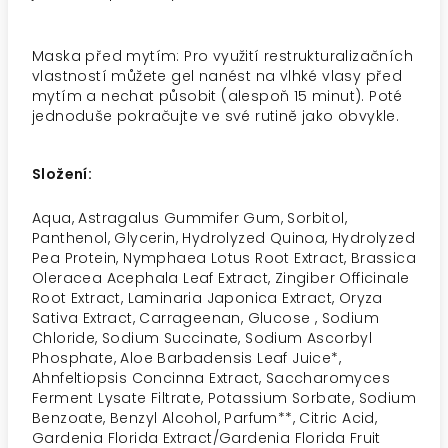
Maska před mytím: Pro využití restrukturalizačních
vlastností můžete gel nanést na vlhké vlasy před
mytím a nechat působit (alespoň 15 minut). Poté
jednoduše pokračujte ve své rutině jako obvykle.
Složení:
Aqua, Astragalus Gummifer Gum, Sorbitol,
Panthenol, Glycerin, Hydrolyzed Quinoa, Hydrolyzed
Pea Protein, Nymphaea Lotus Root Extract, Brassica
Oleracea Acephala Leaf Extract, Zingiber Officinale
Root Extract, Laminaria Japonica Extract, Oryza
Sativa Extract, Carrageenan, Glucose , Sodium
Chloride, Sodium Succinate, Sodium Ascorbyl
Phosphate, Aloe Barbadensis Leaf Juice*,
Ahnfeltiopsis Concinna Extract, Saccharomyces
Ferment Lysate Filtrate, Potassium Sorbate, Sodium
Benzoate, Benzyl Alcohol, Parfum**, Citric Acid,
Gardenia Florida Extract/Gardenia Florida Fruit