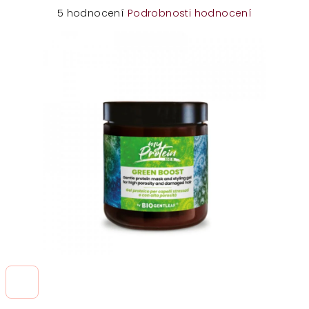
Průměrné
5 hodnocení
Podrobnosti hodnocení
hodnocení
produktu
je
5,0
z
5
hvězdiček.