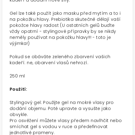
kadeří a dodání nové síly.
Gel lze také použít jako masku před mytím a to i
na pokožku hlavy. Prebiotika skutečně dělají vaší
pokožce hlavy radost (U ostatních gelů buďte
vždy opatrní - stylingové přípravky by se nikdy
neměly používat na pokožku hlavy!!! - toto je
výjimka!)
Pokud se obáváte zeleného zbarvení vašich
kadeří: ne, obarvení vlasů nehrozí.
250 ml
Použití:
Stylingový gel: Použijte gel na mokré vlasy pro
dodání objemu. Poté upravte a vysušte jako
obvykle.
Pro osvěžení můžete vlasy předem navlhčit nebo
smíchat gel s vodou v ruce a předefinovat
jednotlivé prameny.