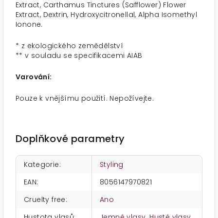
Extract, Carthamus Tinctures (Safflower) Flower
Extract, Dextrin, Hydroxycitronellal, Alpha Isomethyl
Ionone.
* z ekologického zemědělství
** v souladu se specifikacemi AIAB
Varování:
Pouze k vnějšímu použití. Nepožívejte.
Doplňkové parametry
Kategorie
:
Styling
EAN
:
8056147970821
Cruelty free
:
Ano
Hustota vlasů
:
Jemné vlasy
,
Husté vlasy