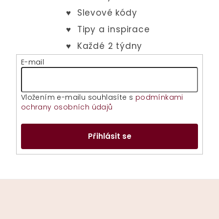
E-mail
Vložením e-mailu souhlasíte s
podmínkami
ochrany osobních údajů
Přihlásit se
Z
á