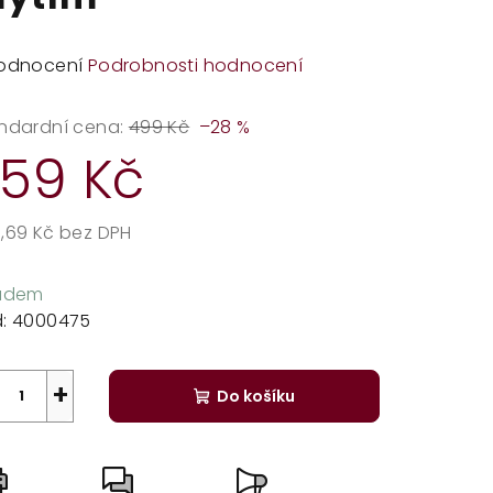
měrné
odnocení
Podrobnosti hodnocení
dnocení
duktu
ndardní cena:
499 Kč
–28 %
59 Kč
,69 Kč bez DPH
zdiček.
rná
a:
ladem
:
4000475
+
Do košíku