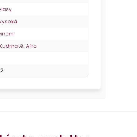
vlasy
Vysoká
einem
Kudrnaté
,
Afro
62