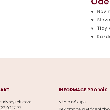
Ode
AKT
INFORMACE PRO VÁS
curlymyself.com
Vše o nákupu
22 02 17 77
Reklamace a vrácení zbo