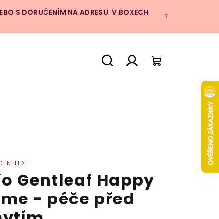
NEBO S DORUČENÍM NA ADRESU. V BOXECH
Hledat
Přihlášení
Nákupní
košík
 GENTLEAF
io Gentleaf Happy
ime - péče před
ytím