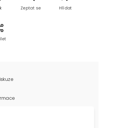
sk
Zeptat se
Hlídat
ílet
iskuze
ormace