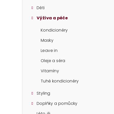
t
Děti
r
Výživa a péče
a
n
Kondicionéry
n
Masky
í
Leave in
p
Oleje a séra
a
Vitamíny
n
Tuhé kondicionéry
e
Styling
l
Doplňky a pomůcky
Léto 🌞