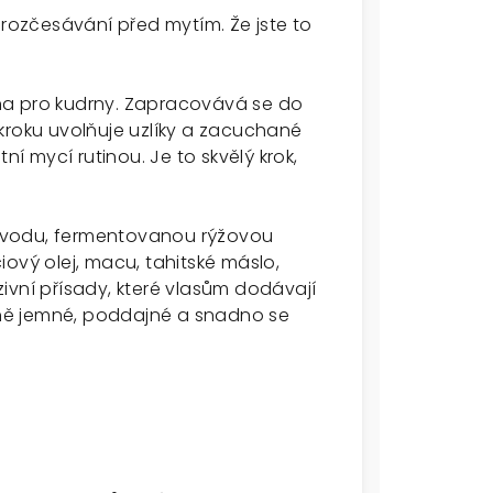
 rozčesávání před mytím. Že jste to
na pro kudrny. Zapracovává se do
kroku uvolňuje uzlíky a zacuchané
ní mycí rutinou. Je to skvělý krok,
 vodu, fermentovanou rýžovou
ový olej, macu, tahitské máslo,
ivní přísady, které vlasům dodávají
ně jemné, poddajné a snadno se