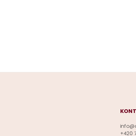
Z
á
p
KONT
a
info
@
t
+420 7