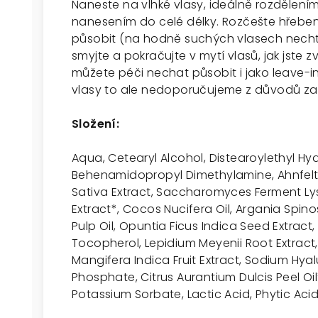
Naneste na vlhké vlasy, ideálně rozdělen
nanesením do celé délky. Rozčešte hřebe
působit (na hodně suchých vlasech nechte
smyjte a pokračujte v mytí vlasů, jak jste z
můžete péči nechat působit i jako leave-in
vlasy to ale nedoporučujeme z důvodů zat
Složení:
Aqua, Cetearyl Alcohol, Distearoylethyl H
Behenamidopropyl Dimethylamine, Ahnfelti
Sativa Extract, Saccharomyces Ferment Lysa
Extract*, Cocos Nucifera Oil, Argania Spino
Pulp Oil, Opuntia Ficus Indica Seed Extract,
Tocopherol, Lepidium Meyenii Root Extract, 
Mangifera Indica Fruit Extract, Sodium Hy
Phosphate, Citrus Aurantium Dulcis Peel O
Potassium Sorbate, Lactic Acid, Phytic Acid