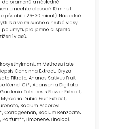
ím do pramenů a následně
nem a nechte alespoň 10 minut
 působit i 25-30 minut). Následně
vyklí. Na velmi suché a hrubé vlasy
 po umytí, pro jemné či splihlé
ížení vlasů.
ydroxyethylmonium Methosulfate,
opsis Concinna Extract, Oryza
te Filtrate, Ananas Sativus Fruit
sa Kernel Oil*, Adansonia Digitata
 Gardenia Tahitensis Flower Extract,
Myrciaria Dubia Fruit Extract,
aluronate, Sodium Ascorbyl
il*, Carrageenan, Sodium Benzoate,
, Parfum**, Limonene, Linalool.