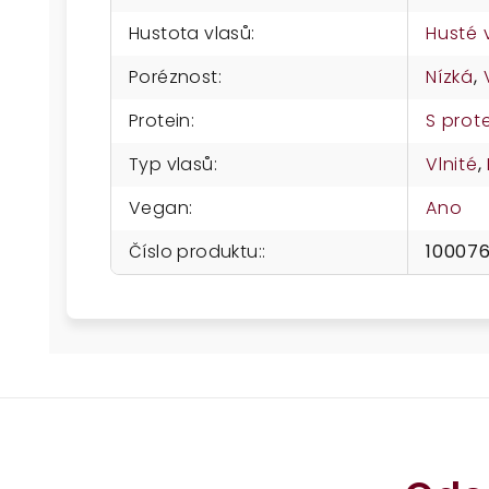
Hustota vlasů
:
Husté 
Poréznost
:
Nízká
,
Protein
:
S prot
Typ vlasů
:
Vlnité
,
Vegan
:
Ano
Číslo produktu:
:
10007