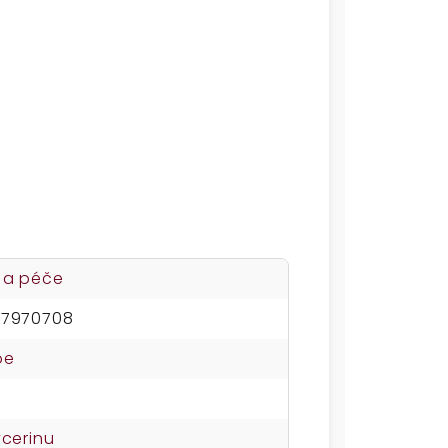
 a péče
47970708
oe
ycerinu