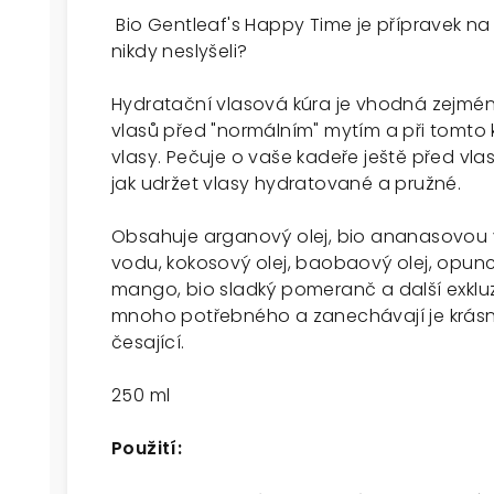
Bio Gentleaf's Happy Time je přípravek na
nikdy neslyšeli?
Hydratační vlasová kúra je vhodná zejmé
vlasů před "normálním" mytím a při tomto 
vlasy. Pečuje o vaše kadeře ještě před vlast
jak udržet vlasy hydratované a pružné.
Obsahuje arganový olej, bio ananasovou
vodu, kokosový olej, baobaový olej, opunci
mango, bio sladký pomeranč a další exkluz
mnoho potřebného a zanechávají je krás
česající.
250 ml
Použití: