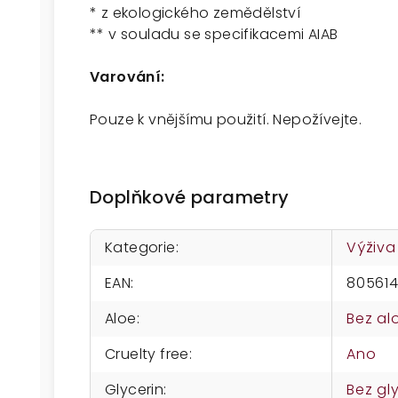
* z ekologického zemědělství
** v souladu se specifikacemi AIAB
Varování:
Pouze k vnějšímu použití. Nepožívejte.
Doplňkové parametry
Kategorie
:
Výživa
EAN
:
80561
Aloe
:
Bez al
Cruelty free
:
Ano
Glycerin
:
Bez gl