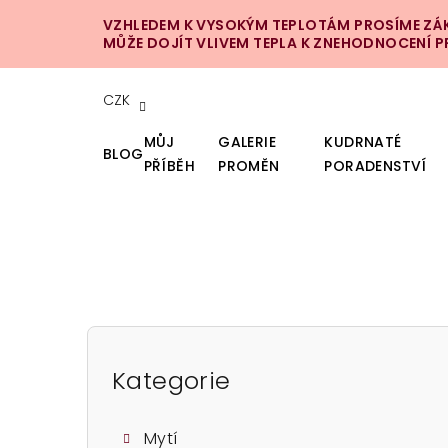
Přejít
VZHLEDEM K VYSOKÝM TEPLOTÁM PROSÍME ZÁKA
na
MŮŽE DOJÍT VLIVEM TEPLA K ZNEHODNOCENÍ 
obsah
CZK
MŮJ
GALERIE
KUDRNATÉ
BLOG
PŘÍBĚH
PROMĚN
PORADENSTVÍ
P
o
Kategorie
Přeskočit
kategorie
s
Mytí