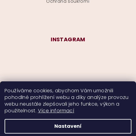
Ochrana soukromí
INSTAGRAM
Používáme cookies, abychom Vám umožnili
pohodlné prohlížení webu a díky analýze provozu
Sledovat na Instagramu
webu neustále zlepšovali jeho funkce, výkon a
použitelnost.
Více informací
Nastavení