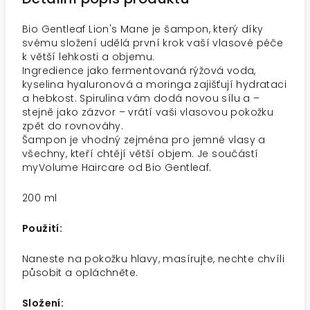
Bio Gentleaf Lion's Mane je šampon, který díky
svému složení udělá první krok vaší vlasové péče
k větší lehkosti a objemu.
Ingredience jako fermentovaná rýžová voda,
kyselina hyaluronová a moringa zajišťují hydrataci
a hebkost. Spirulina vám dodá novou sílu a –
stejně jako zázvor – vrátí vaši vlasovou pokožku
zpět do rovnováhy.
Šampon je vhodný zejména pro jemné vlasy a
všechny, kteří chtějí větší objem. Je součástí
myVolume Haircare od Bio Gentleaf.
200 ml
Použití:
Naneste na pokožku hlavy, masírujte, nechte chvíli
působit a opláchněte.
Složení: