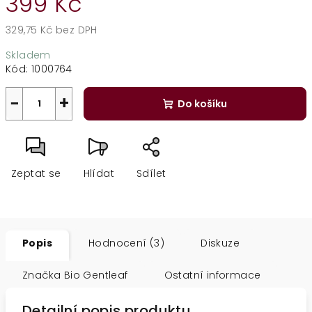
399 Kč
329,75 Kč bez DPH
Měrná
Skladem
cena:
Kód:
1000764
−
+
Do košíku
Zeptat se
Hlídat
Sdílet
Popis
Hodnocení (3)
Diskuze
Značka
Bio Gentleaf
Ostatní informace
Detailní popis produktu