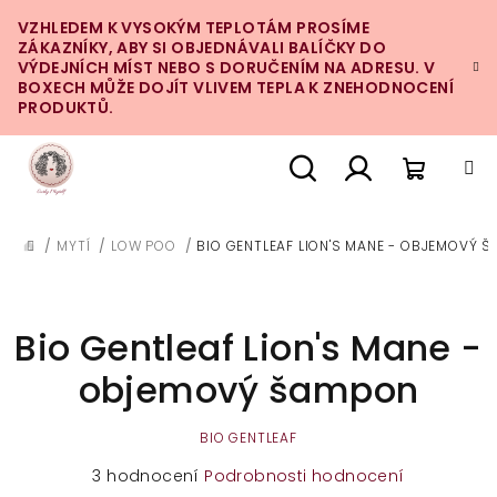
Přejít
VZHLEDEM K VYSOKÝM TEPLOTÁM PROSÍME
na
ZÁKAZNÍKY, ABY SI OBJEDNÁVALI BALÍČKY DO
obsah
VÝDEJNÍCH MÍST NEBO S DORUČENÍM NA ADRESU. V
BOXECH MŮŽE DOJÍT VLIVEM TEPLA K ZNEHODNOCENÍ
PRODUKTŮ.
Nákupn
Hledat
Přihlášení
/
MYTÍ
/
LOW POO
/
BIO GENTLEAF LION'S MANE - OBJEMOVÝ 
DOMŮ
košík
Bio Gentleaf Lion's Mane -
objemový šampon
BIO GENTLEAF
Průměrné
3 hodnocení
Podrobnosti hodnocení