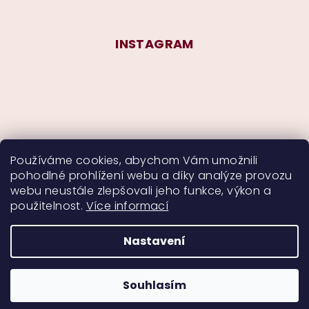
INSTAGRAM
Používáme cookies, abychom Vám umožnili
pohodlné prohlížení webu a díky analýze provozu
Sledovat na Instagramu
webu neustále zlepšovali jeho funkce, výkon a
použitelnost.
Více informací
Nastavení
Copyright 2026
CurlyMyself
. Všechna práva
vyhrazena.
Souhlasím
Vytvořil Shoptet