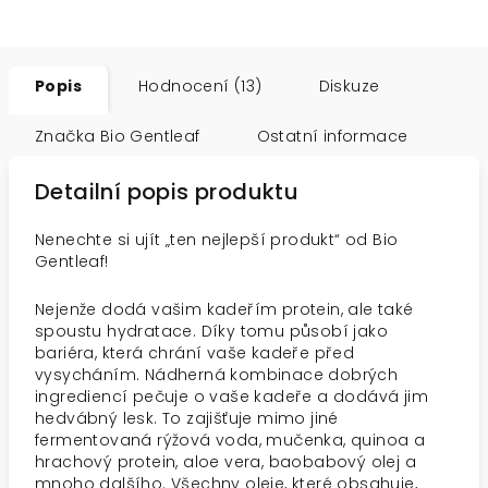
Popis
Hodnocení (13)
Diskuze
Značka
Bio Gentleaf
Ostatní informace
Detailní popis produktu
Nenechte si ujít „ten nejlepší produkt“ od Bio
Gentleaf!
Nejenže dodá vašim kadeřím protein, ale také
spoustu hydratace. Díky tomu působí jako
bariéra, která chrání vaše kadeře před
vysycháním. Nádherná kombinace dobrých
ingrediencí pečuje o vaše kadeře a dodává jim
hedvábný lesk. To zajišťuje mimo jiné
fermentovaná rýžová voda, mučenka, quinoa a
hrachový protein, aloe vera, baobabový olej a
mnoho dalšího. Všechny oleje, které obsahuje,