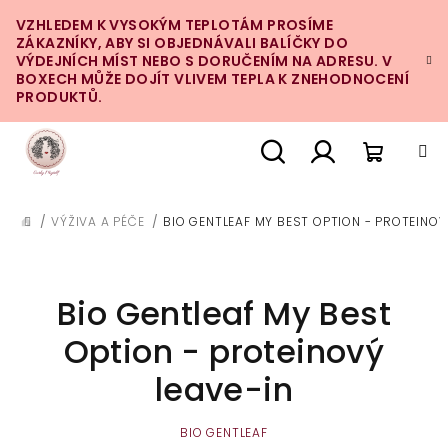
Přejít
VZHLEDEM K VYSOKÝM TEPLOTÁM PROSÍME
na
ZÁKAZNÍKY, ABY SI OBJEDNÁVALI BALÍČKY DO
obsah
VÝDEJNÍCH MÍST NEBO S DORUČENÍM NA ADRESU. V
BOXECH MŮŽE DOJÍT VLIVEM TEPLA K ZNEHODNOCENÍ
PRODUKTŮ.
Nákupn
Hledat
Přihlášení
/
VÝŽIVA A PÉČE
/
BIO GENTLEAF MY BEST OPTION - PROTEINOV
DOMŮ
košík
Bio Gentleaf My Best
Option - proteinový
leave-in
BIO GENTLEAF