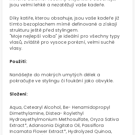
jsou velmi lehké a nezatěžují vaše kadeře.
Díky katiře, kterou obsahuje, jsou vaše kadeře již
tímto bezoplachem mírně definované a získají
strukturu ještě před stylingem.
"Moje nejlepší volba" je ideální pro všechny typy
vlasů, zvláště pro vysoce porézní, velmi suché
vlasy.
Použití:
Nanášejte do mokrých umytých délek a
pokračujte ve stylingu či foukání jako obvykle.
Složení:
Aqua, Cetearyl Alcohol, Be- Henamidopropyl
Dimethylamine, Distea- Roylethyl
Hydroxyethylmonium Methosulfate, Oryza Sativa
Extract*, Adansonia Digitata Oil, Passiflora
Incarnata Flower Extract*, Hydrolyzed Quinoa,