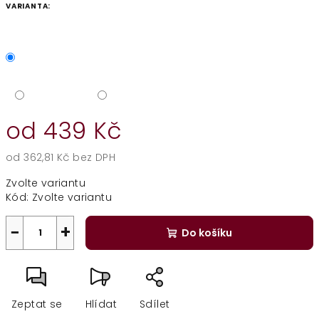
VARIANTA:
od
439 Kč
od
362,81 Kč
bez DPH
Měrná
Zvolte variantu
cena:
Kód:
Zvolte variantu
−
+
Do košíku
Zeptat se
Hlídat
Sdílet