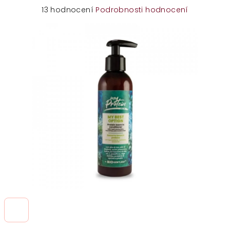
Průměrné
13 hodnocení
Podrobnosti hodnocení
hodnocení
produktu
je
5,0
z
5
hvězdiček.