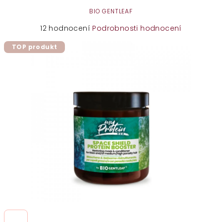
BIO GENTLEAF
Průměrné
12 hodnocení
Podrobnosti hodnocení
hodnocení
TOP produkt
produktu
je
4,7
z
5
hvězdiček.