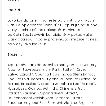
Použití:
Jako kondicionér - naneste po umytí do vlhkých
vlasů a opláchněte. Jako kůru - aplikujte na suché
vlasy, nechte působit alespoň 15 minut a
opláchněte. Leave-in kondicionér - pokud vaše
vlasy potřebují hodně proteinu, tak můžete nanést
na vlasy jako leave-in.
Složení:
Aqua, Behenamidopropyl Dimethylamine, Cetearyl
Alcohol, Butyrospermum Parkii Butter*, Oryza
Sativa Extract*, Opuntia Ficus-Indica Stem Extract,
Sodium Hyaluronate, Trigonella Foenum Graecum
Extract, Brassica Oleracea Acephala Leaf Extract*,
Hydrolyzed Quinoa, Actinidia Chinensis Fruit
Extract*, Paullinia Cupana Seed Extract*,
Leuconostoc/Radish Root Ferment, Filtrate
Saccharomyces/ Zinc Ferment, Alanine, Arginine,