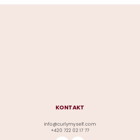
Z
á
p
a
t
í
KONTAKT
info
@
curlymyself.com
+420 722 02 17 77