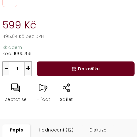
599 Kč
495,04 Kč bez DPH
Měrná
Skladem
cena:
Kód:
1000756
−
+
Do košíku
Zeptat se
Hlídat
Sdílet
Popis
Hodnocení (12)
Diskuze