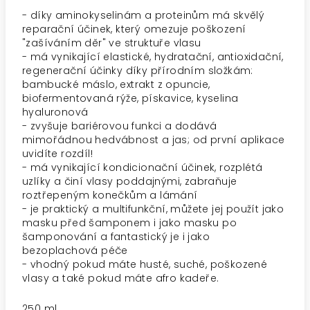
- díky aminokyselinám a proteinům má skvělý
reparační účinek, který omezuje poškození
"zašíváním děr" ve struktuře vlasu
- má vynikající elastické, hydratační, antioxidační,
regenerační účinky díky přírodním složkám:
bambucké máslo, extrakt z opuncie,
biofermentovaná rýže, pískavice, kyselina
hyaluronová
- zvyšuje bariérovou funkci a dodává
mimořádnou hedvábnost a jas; od první aplikace
uvidíte rozdíl!
- má vynikající kondicionační účinek, rozplétá
uzlíky a činí vlasy poddajnými, zabraňuje
roztřepeným konečkům a lámání
- je praktický a multifunkční, můžete jej použít jako
masku před šamponem i jako masku po
šamponování a fantastický je i jako
bezoplachová péče
- vhodný pokud máte husté, suché, poškozené
vlasy a také pokud máte afro kadeře.
250 ml