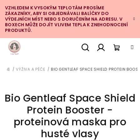
Přejít
VZHLEDEM K VYSOKÝM TEPLOTÁM PROSÍME
na
ZÁKAZNÍKY, ABY SI OBJEDNÁVALI BALÍČKY DO
obsah
VÝDEJNÍCH MÍST NEBO S DORUČENÍM NA ADRESU. V
BOXECH MŮŽE DOJÍT VLIVEM TEPLA K ZNEHODNOCENÍ
PRODUKTŮ.
Nákupn
Hledat
Přihlášení
/
VÝŽIVA A PÉČE
/
BIO GENTLEAF SPACE SHIELD PROTEIN BOOS
DOMŮ
košík
Bio Gentleaf Space Shield
Protein Booster -
proteinová maska pro
husté vlasy