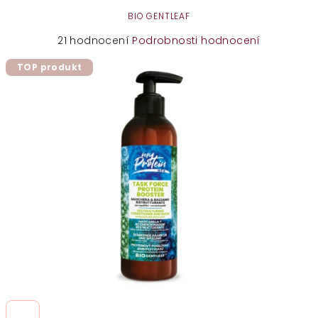
BIO GENTLEAF
Průměrné
21 hodnocení
Podrobnosti hodnocení
hodnocení
TOP produkt
produktu
je
4,8
z
5
hvězdiček.