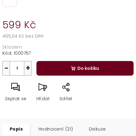
599 Kč
495,04 Kč bez DPH
Měrná
Skladem
cena:
Kód:
1000757
−
+
Do košíku
Zeptat se
Hlídat
Sdílet
Popis
Hodnocení (21)
Diskuze