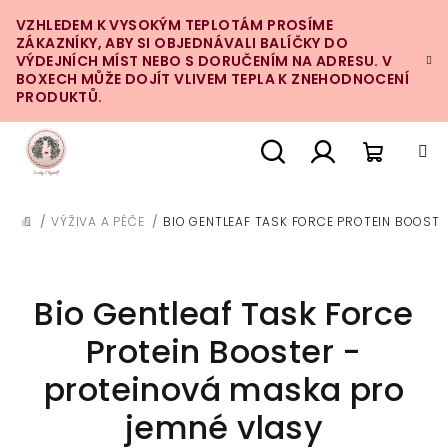
Přejít
VZHLEDEM K VYSOKÝM TEPLOTÁM PROSÍME
na
ZÁKAZNÍKY, ABY SI OBJEDNÁVALI BALÍČKY DO
obsah
VÝDEJNÍCH MÍST NEBO S DORUČENÍM NA ADRESU. V
BOXECH MŮŽE DOJÍT VLIVEM TEPLA K ZNEHODNOCENÍ
PRODUKTŮ.
Nákupn
Hledat
Přihlášení
/
VÝŽIVA A PÉČE
/
BIO GENTLEAF TASK FORCE PROTEIN BOOSTE
DOMŮ
košík
Bio Gentleaf Task Force
Protein Booster -
proteinová maska pro
jemné vlasy