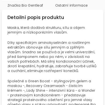
Značka
Bio Gentleaf
Ostatní informace
Detailní popis produktu
Maska, která dodává strukturu, sílu a objem
jemným a nízkoporézním vlasům.
Díky specifickým aminokyselinám a rostlinným
extraktům obnovuje sílu jemným a zplihlým
vlasům. Snadno se používá a je velmi univerzální,
před šamponem nebo po něm, v závislosti na
vašich potřebách. Má silný kondicionační účinek,
zkrotí krepatění, hydratuje, zabraňuje tvorbě uzlíků
a cuchání, eliminuje roztřepení konečků.
Společně s Green Boost - stylingovým gelem a
maskou -, Recovery Creamwash - čisticím
krémem -, Lady Shine - intenzivní kúra - a Wonder
- proteinovým kondicionérem - představuje
strategii proteinového ošetření pro jemné vlasy
a/nebo vlasy s nízkou pórovitostí, podepsané Bio