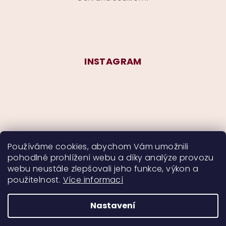
INSTAGRAM
Používáme cookies, abychom Vám umožnili
pohodlné prohlížení webu a díky analýze provozu
Sledovat na Instagramu
webu neustále zlepšovali jeho funkce, výkon a
použitelnost.
Více informací
Nastavení
Copyright 2026
CurlyMyself
. Všechna práva