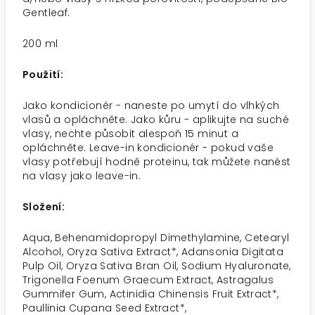
Gentleaf.
200 ml
Použití:
Jako kondicionér - naneste po umytí do vlhkých
vlasů a opláchněte. Jako kůru - aplikujte na suché
vlasy, nechte působit alespoň 15 minut a
opláchněte. Leave-in kondicionér - pokud vaše
vlasy potřebují hodně proteinu, tak můžete nanést
na vlasy jako leave-in.
Složení:
Aqua, Behenamidopropyl Dimethylamine, Cetearyl
Alcohol, Oryza Sativa Extract*, Adansonia Digitata
Pulp Oil, Oryza Sativa Bran Oil, Sodium Hyaluronate,
Trigonella Foenum Graecum Extract, Astragalus
Gummifer Gum, Actinidia Chinensis Fruit Extract*,
Paullinia Cupana Seed Extract*,