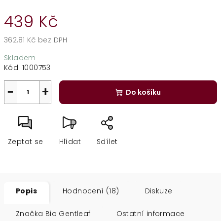
439 Kč
362,81 Kč bez DPH
Měrná
Skladem
cena:
Kód:
1000753
−
+
Do košíku
Zeptat se
Hlídat
Sdílet
Popis
Hodnocení (18)
Diskuze
Značka
Bio Gentleaf
Ostatní informace