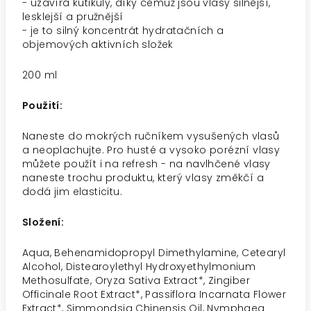
- uzavírá kutikuly, díky čemuž jsou vlasy silnější,
lesklejší a pružnější
- je to silný koncentrát hydratačních a
objemových aktivních složek
200 ml
Použití:
Naneste do mokrých ručníkem vysušených vlasů
a neoplachujte. Pro husté a vysoko porézní vlasy
můžete použít i na refresh - na navlhčené vlasy
naneste trochu produktu, který vlasy změkčí a
dodá jim elasticitu.
Složení:
Aqua, Behenamidopropyl Dimethylamine, Cetearyl
Alcohol, Distearoylethyl Hydroxyethylmonium
Methosulfate, Oryza Sativa Extract*, Zingiber
Officinale Root Extract*, Passiflora Incarnata Flower
Extract*, Simmondsia Chinensis Oil, Nymphaea