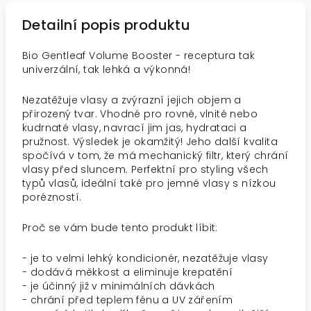
Detailní popis produktu
Bio Gentleaf Volume Booster - receptura tak
univerzální, tak lehká a výkonná!
Nezatěžuje vlasy a zvýrazní jejich objem a
přirozený tvar. Vhodné pro rovné, vlnité nebo
kudrnaté vlasy, navrací jim jas, hydrataci a
pružnost. Výsledek je okamžitý! Jeho další kvalita
spočívá v tom, že má mechanický filtr, který chrání
vlasy před sluncem. Perfektní pro styling všech
typů vlasů, ideální také pro jemné vlasy s nízkou
porézností.
Proč se vám bude tento produkt líbit:
- je to velmi lehký kondicionér, nezatěžuje vlasy
- dodává měkkost a eliminuje krepatění
- je účinný již v minimálních dávkách
- chrání před teplem fénu a UV zářením