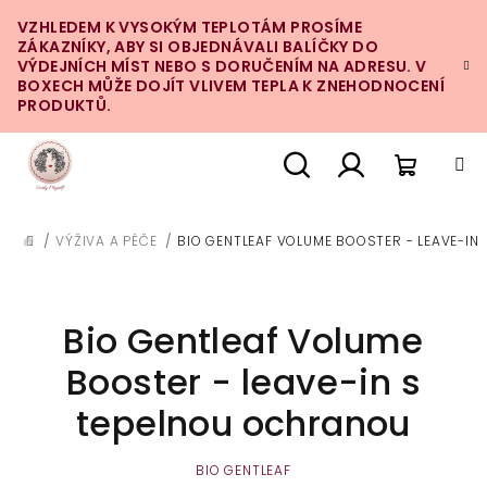
Přejít
VZHLEDEM K VYSOKÝM TEPLOTÁM PROSÍME
na
ZÁKAZNÍKY, ABY SI OBJEDNÁVALI BALÍČKY DO
obsah
VÝDEJNÍCH MÍST NEBO S DORUČENÍM NA ADRESU. V
BOXECH MŮŽE DOJÍT VLIVEM TEPLA K ZNEHODNOCENÍ
PRODUKTŮ.
Nákupn
Hledat
Přihlášení
/
VÝŽIVA A PÉČE
/
BIO GENTLEAF VOLUME BOOSTER - LEAVE-IN
DOMŮ
košík
Bio Gentleaf Volume
Booster - leave-in s
tepelnou ochranou
BIO GENTLEAF