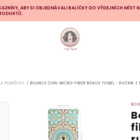
ZNÍKY, ABY SI OBJEDNÁVALI BALÍČKY DO VÝDEJNÍCH MÍST 
PRODUKTŮ.
 A POMŮCKY
/
BOUNCE CURL MICRO-FIBER BEACH TOWEL - RUČNÍK Z
BOU
B
f
r