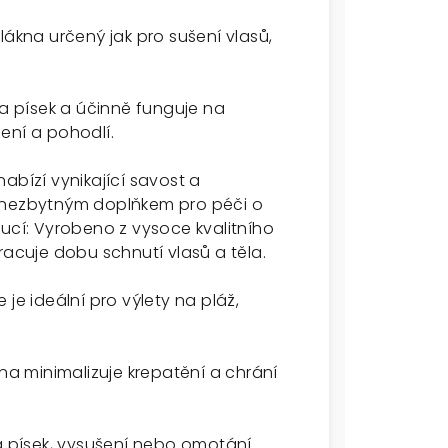
lákna určený jak pro sušení vlasů,
na písek a účinně funguje na
ení a pohodlí.
abízí vynikající savost a
e nezbytným doplňkem pro péči o
oucí: Vyrobeno z vysoce kvalitního
racuje dobu schnutí vlasů a těla.
je ideální pro výlety na pláž,
kna minimalizuje krepatění a chrání
na písek, vysušení nebo omotání