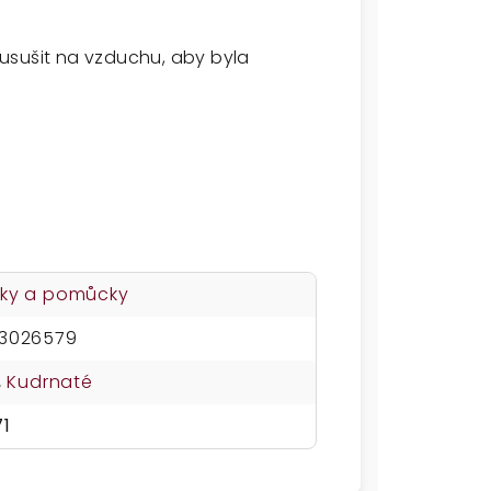
usušit na vzduchu, aby byla
ky a pomůcky
13026579
,
Kudrnaté
71