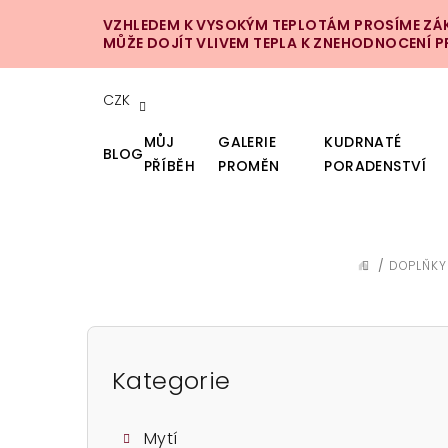
Přejít
VZHLEDEM K VYSOKÝM TEPLOTÁM PROSÍME ZÁKA
na
MŮŽE DOJÍT VLIVEM TEPLA K ZNEHODNOCENÍ 
obsah
CZK
MŮJ
GALERIE
KUDRNATÉ
BLOG
PŘÍBĚH
PROMĚN
PORADENSTVÍ
/
DOPLŇKY
DOMŮ
P
o
Kategorie
Přeskočit
kategorie
s
Mytí