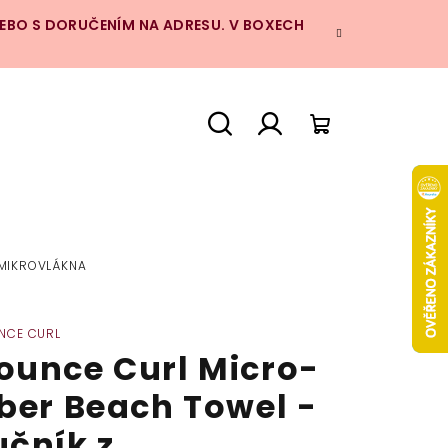
NEBO S DORUČENÍM NA ADRESU. V BOXECH
Hledat
Přihlášení
Nákupní
košík
 MIKROVLÁKNA
NCE CURL
ounce Curl Micro-
iber Beach Towel -
učník z