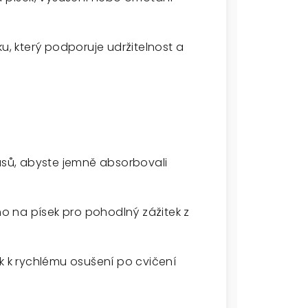
 který podporuje udržitelnost a
lasů, abyste jemně absorbovali
cho na písek pro pohodlný zážitek z
ík k rychlému osušení po cvičení