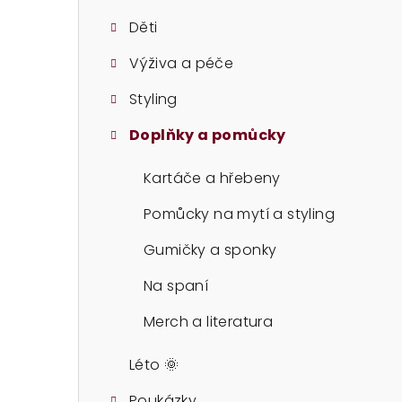
t
Děti
r
Výživa a péče
a
Styling
n
n
Doplňky a pomůcky
í
Kartáče a hřebeny
p
Pomůcky na mytí a styling
a
Gumičky a sponky
n
Na spaní
e
Merch a literatura
l
Léto 🌞
Poukázky