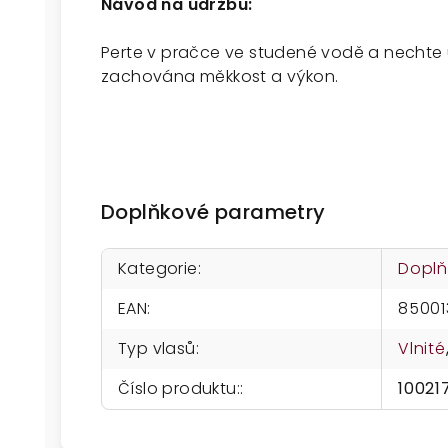
Návod na údržbu:
Perte v pračce ve studené vodě a nechte 
zachována měkkost a výkon.
Doplňkové parametry
Kategorie
:
Doplň
EAN
:
8500
Typ vlasů
:
Vlnité
Číslo produktu:
:
10021