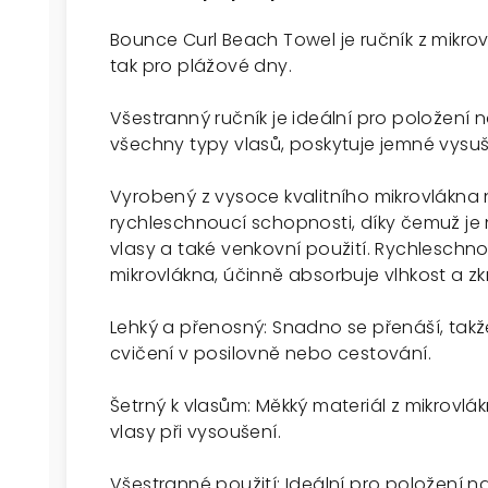
Bounce Curl Beach Towel je ručník z mikrov
tak pro plážové dny.
Všestranný ručník je ideální pro položení 
všechny typy vlasů, poskytuje jemné vysuš
Vyrobený z vysoce kvalitního mikrovlákna n
rychleschnoucí schopnosti, díky čemuž j
vlasy a také venkovní použití. Rychleschn
mikrovlákna, účinně absorbuje vlhkost a zk
Lehký a přenosný: Snadno se přenáší, takže 
cvičení v posilovně nebo cestování.
Šetrný k vlasům: Měkký materiál z mikrovlá
vlasy při vysoušení.
Všestranné použití: Ideální pro položení 