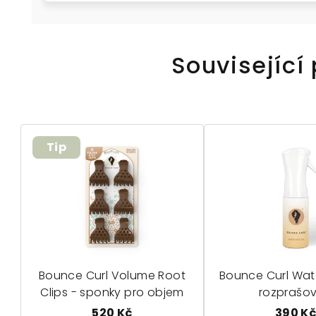
Související
Tip
Bounce Curl Volume Root
Bounce Curl Wate
Clips - sponky pro objem
rozprašo
520 Kč
390 K