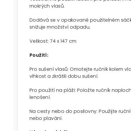
mokrých vlasů.
Dodává se v opakovaně použitelném sáčku,
snižuje množství odpadu.
Velikost: 74 x 147 cm
Použití:
Pro sušení vlasů: Omotejte ručník kolem v
vlhkost a zkrátili dobu sušení.
Pro použití na pláži: Položte ručník naplo
lenošení.
Na cesty nebo do posilovny: Použijte ručn
nebo plavání.