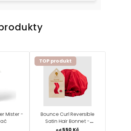
 produkty
TOP produkt
r Mister -
Bounce Curl Reversible
vač
Satin Hair Bonnet -
oboustranná saténová
č
550 Kč
od