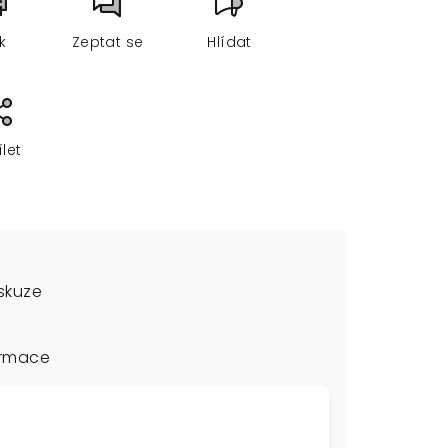
sk
Zeptat se
Hlídat
ílet
skuze
ormace