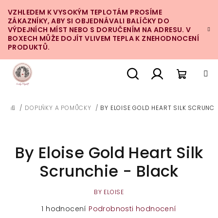
Přejít
VZHLEDEM K VYSOKÝM TEPLOTÁM PROSÍME
na
ZÁKAZNÍKY, ABY SI OBJEDNÁVALI BALÍČKY DO
obsah
VÝDEJNÍCH MÍST NEBO S DORUČENÍM NA ADRESU. V
BOXECH MŮŽE DOJÍT VLIVEM TEPLA K ZNEHODNOCENÍ
PRODUKTŮ.
Nákupn
Hledat
Přihlášení
/
DOPLŇKY A POMŮCKY
/
BY ELOISE GOLD HEART SILK SCRUNCH
DOMŮ
košík
By Eloise Gold Heart Silk
Scrunchie - Black
BY ELOISE
Průměrné
1 hodnocení
Podrobnosti hodnocení