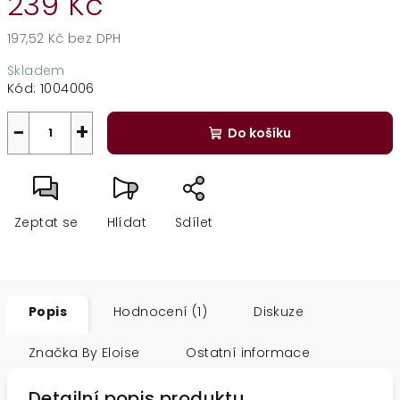
239 Kč
197,52 Kč bez DPH
Měrná
Skladem
cena:
Kód:
1004006
−
+
Do košíku
Zeptat se
Hlídat
Sdílet
Popis
Hodnocení (1)
Diskuze
Značka
By Eloise
Ostatní informace
Detailní popis produktu