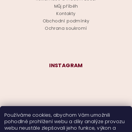
Můj příběh
Kontakty
Obchodní podmínky
Ochrana soukromí
INSTAGRAM
Používáme cookies, abychom Vám umožnili
pohodlné prohlížení webu a díky analýze provozu
Sledovat na Instagramu
webu neustále zlepšovali jeho funkce, výkon a