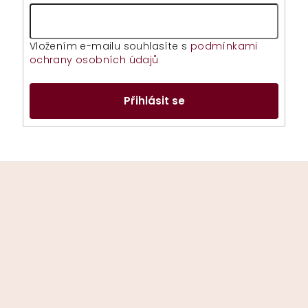
Vložením e-mailu souhlasíte s
podmínkami
ochrany osobních údajů
Přihlásit se
Z
á
p
a
t
í