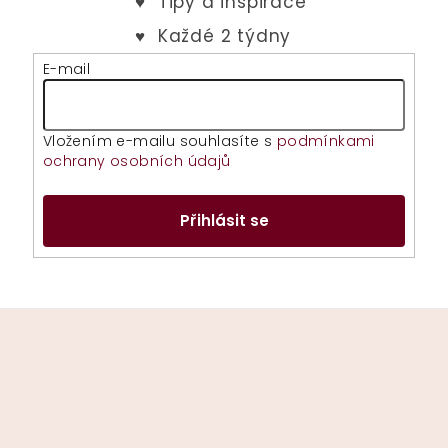
E-mail
Vložením e-mailu souhlasíte s
podmínkami
ochrany osobních údajů
Přihlásit se
Z
á
p
a