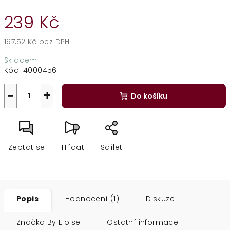
239 Kč
197,52 Kč bez DPH
Měrná
Skladem
cena:
Kód:
4000456
−
+
Do košíku
Zeptat se
Hlídat
Sdílet
Popis
Hodnocení (1)
Diskuze
Značka
By Eloise
Ostatní informace