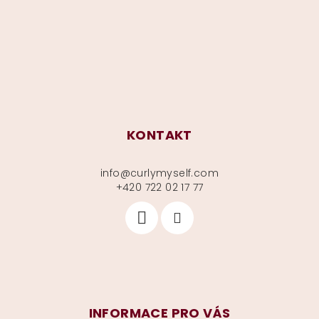
t
í
KONTAKT
info
@
curlymyself.com
+420 722 02 17 77
INFORMACE PRO VÁS