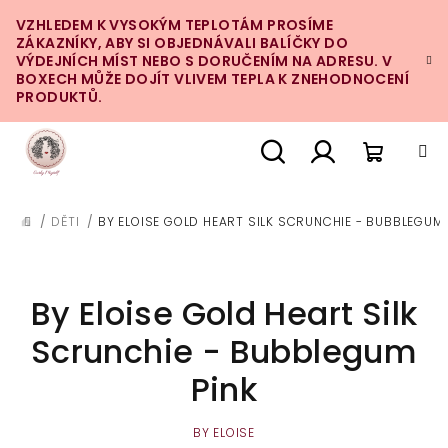
Přejít
VZHLEDEM K VYSOKÝM TEPLOTÁM PROSÍME
na
ZÁKAZNÍKY, ABY SI OBJEDNÁVALI BALÍČKY DO
obsah
VÝDEJNÍCH MÍST NEBO S DORUČENÍM NA ADRESU. V
BOXECH MŮŽE DOJÍT VLIVEM TEPLA K ZNEHODNOCENÍ
PRODUKTŮ.
Nákupn
Hledat
Přihlášení
/
DĚTI
/
BY ELOISE GOLD HEART SILK SCRUNCHIE - BUBBLEGUM 
DOMŮ
košík
By Eloise Gold Heart Silk
Scrunchie - Bubblegum
Pink
BY ELOISE