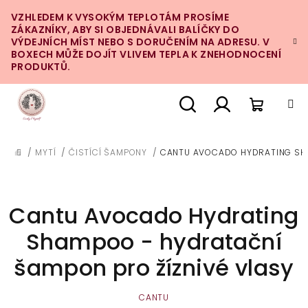
Přejít
VZHLEDEM K VYSOKÝM TEPLOTÁM PROSÍME
na
ZÁKAZNÍKY, ABY SI OBJEDNÁVALI BALÍČKY DO
obsah
VÝDEJNÍCH MÍST NEBO S DORUČENÍM NA ADRESU. V
BOXECH MŮŽE DOJÍT VLIVEM TEPLA K ZNEHODNOCENÍ
PRODUKTŮ.
Nákupn
Hledat
Přihlášení
/
MYTÍ
/
ČISTÍCÍ ŠAMPONY
/
CANTU AVOCADO HYDRATING SHA
DOMŮ
košík
Cantu Avocado Hydrating
Shampoo - hydratační
šampon pro žíznivé vlasy
CANTU