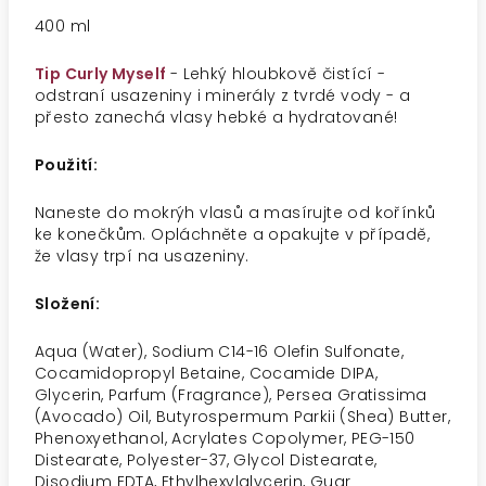
400 ml
Tip Curly Myself
- Lehký hloubkově čistící -
odstraní usazeniny i minerály z tvrdé vody - a
přesto zanechá vlasy hebké a hydratované!
Použití:
Naneste do mokrýh vlasů a masírujte od kořínků
ke konečkům. Opláchněte a opakujte v případě,
že vlasy trpí na usazeniny.
Složení:
Aqua (Water), Sodium C14-16 Olefin Sulfonate,
Cocamidopropyl Betaine, Cocamide DIPA,
Glycerin, Parfum (Fragrance), Persea Gratissima
(Avocado) Oil, Butyrospermum Parkii (Shea) Butter,
Phenoxyethanol, Acrylates Copolymer, PEG-150
Distearate, Polyester-37, Glycol Distearate,
Disodium EDTA, Ethylhexylglycerin, Guar