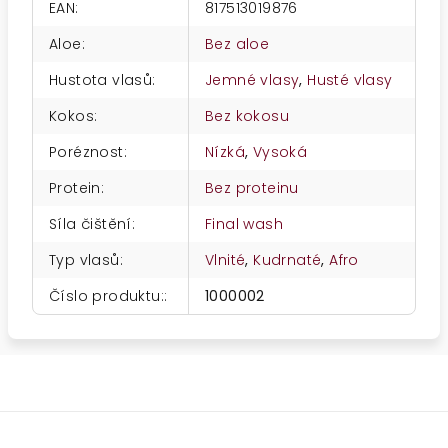
EAN
:
817513019876
Aloe
:
Bez aloe
Hustota vlasů
:
Jemné vlasy
,
Husté vlasy
Kokos
:
Bez kokosu
Poréznost
:
Nízká
,
Vysoká
Protein
:
Bez proteinu
Síla čištění
:
Final wash
Typ vlasů
:
Vlnité
,
Kudrnaté
,
Afro
Číslo produktu:
:
1000002