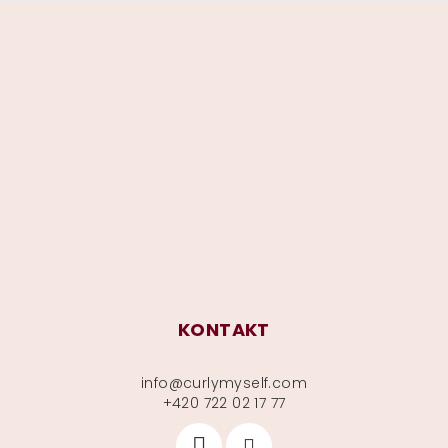
Z
á
p
a
t
í
KONTAKT
info
@
curlymyself.com
+420 722 02 17 77