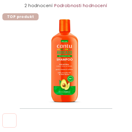
Průměrné
2 hodnocení
Podrobnosti hodnocení
hodnocení
TOP produkt
produktu
je
5,0
z
5
hvězdiček.