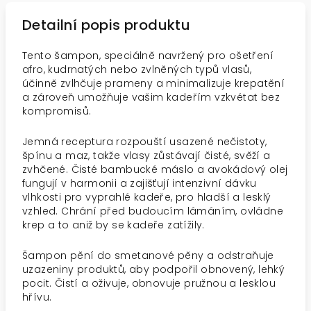
Detailní popis produktu
Tento šampon, speciálně navržený pro ošetření
afro, kudrnatých nebo zvlněných typů vlasů,
účinně zvlhčuje prameny a minimalizuje krepatění
a zároveň umožňuje vašim kadeřím vzkvétat bez
kompromisů.
Jemná receptura rozpouští usazené nečistoty,
špínu a maz, takže vlasy zůstávají čisté, svěží a
zvhčené. Čisté bambucké máslo a avokádový olej
fungují v harmonii a zajišťují intenzivní dávku
vlhkosti pro vyprahlé kadeře, pro hladší a lesklý
vzhled. Chrání před budoucím lámáním, ovládne
krep a to aniž by se kadeře zatížily.
Šampon pění do smetanové pěny a odstraňuje
uzazeniny produktů, aby podpořil obnovený, lehký
pocit. Čistí a oživuje, obnovuje pružnou a lesklou
hřívu.