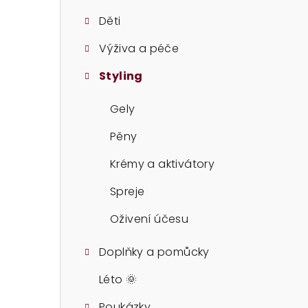
t
Děti
r
Výživa a péče
a
Styling
n
n
Gely
í
Pěny
p
Krémy a aktivátory
a
Spreje
n
Oživení účesu
e
Doplňky a pomůcky
l
Léto 🌞
Poukázky