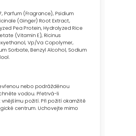
7, Parfum (Fragrance), Psidium
icinale (Ginger) Root Extract,
yzed Pea Protein, Hydrolyzed Rice
tate (Vitamin E), Ricinus
oxyethanol, Vp/Va Copolymer,
sium Sorbate, Benzyl Alcohol, Sodium
lool.
otevřenou nebo podrážděnou
chněte vodou. Přetrvá-li
vnějšímu požití. Při požití okamžitě
logické centrum. Uchovejte mimo