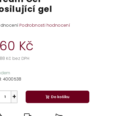
osilující gel
měrné
odnocení
Podrobnosti hodnocení
dnocení
duktu
60 Kč
,88 Kč bez DPH
rná
zdiček.
a:
ladem
:
4000538
+
Do košíku