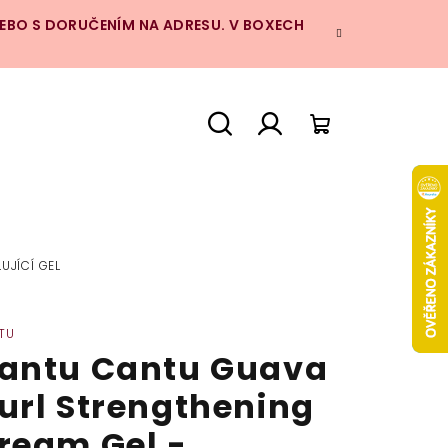
NEBO S DORUČENÍM NA ADRESU. V BOXECH
Hledat
Přihlášení
Nákupní
košík
UJÍCÍ GEL
TU
antu Cantu Guava
url Strengthening
ream Gel -