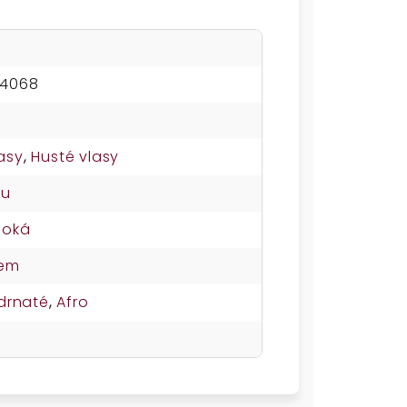
44068
asy
,
Husté vlasy
su
soká
nem
drnaté
,
Afro