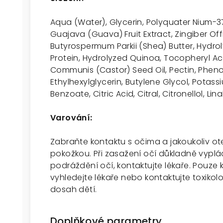
Aqua (Water), Glycerin, Polyquater Nium-3
Guajava (Guava) Fruit Extract, Zingiber Off
Butyrospermum Parkii (Shea) Butter, Hydrol
Protein, Hydrolyzed Quinoa, Tocopheryl Ace
Communis (Castor) Seed Oil, Pectin, Phen
Ethylhexylglycerin, Butylene Glycol, Potas
Benzoate, Citric Acid, Citral, Citronellol, Lina
Varování:
Zabraňte kontaktu s očima a jakoukoliv 
pokožkou. Při zasažení očí důkladně vyplá
podráždění očí, kontaktujte lékaře. Pouze k 
vyhledejte lékaře nebo kontaktujte toxiko
dosah dětí.
Doplňkové parametry