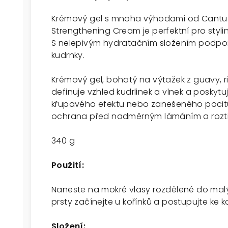
Krémový gel s mnoha výhodami od Cantu.
Strengthening Cream je perfektní pro stylin
S nelepivým hydratačním složením podporu
kudrnky.
Krémový gel, bohatý na výtažek z guavy, 
definuje vzhled kudrlinek a vlnek a poskyt
křupavého efektu nebo zanešeného pocitu.
ochrana před nadměrným lámáním a rozt
340 g
Použití:
Naneste na mokré vlasy rozdělené do malý
prsty začínejte u kořínků a postupujte ke
Složení: