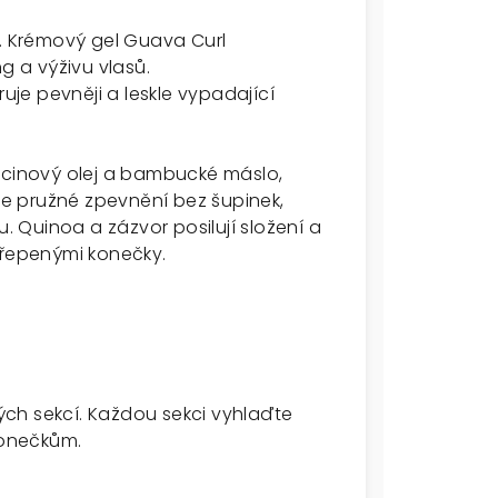
 Krémový gel Guava Curl
g a výživu vlasů.
je pevněji a leskle vypadající
ricinový olej a bambucké máslo,
uje pružné zpevnění bez šupinek,
 Quinoa a zázvor posilují složení a
řepenými konečky.
ch sekcí. Každou sekci vyhlaďte
 konečkům.