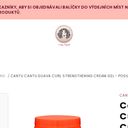
ZNÍKY, ABY SI OBJEDNÁVALI BALÍČKY DO VÝDEJNÍCH MÍST 
PRODUKTŮ.
ING
/
CANTU CANTU GUAVA CURL STRENGTHENING CREAM GEL - POSIL
CAN
C
C
C