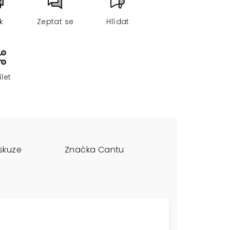
sk
Zeptat se
Hlídat
ílet
skuze
Značka
Cantu