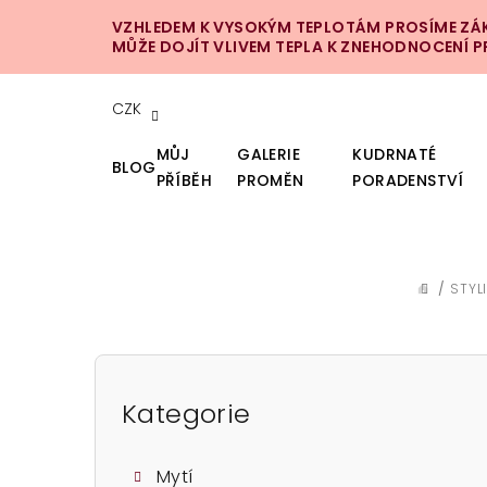
Přejít
VZHLEDEM K VYSOKÝM TEPLOTÁM PROSÍME ZÁKA
na
MŮŽE DOJÍT VLIVEM TEPLA K ZNEHODNOCENÍ 
obsah
CZK
MŮJ
GALERIE
KUDRNATÉ
BLOG
PŘÍBĚH
PROMĚN
PORADENSTVÍ
/
STYL
DOMŮ
P
o
Kategorie
Přeskočit
kategorie
s
Mytí