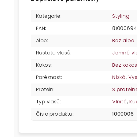
Kategorie
:
Styling
EAN
:
8100069
Aloe
:
Bez aloe
Hustota vlasů
:
Jemné vl
Kokos
:
Bez koko
Poréznost
:
Nízká
,
Vy
Protein
:
S protei
Typ vlasů
:
Vlnité
,
Ku
Číslo produktu:
:
1000006