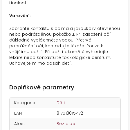
Linalool.
Varování:
Zabraňte kontaktu s očima a jakoukoliv otevřenou
nebo podrážděnou pokožkou. Při zasažení očí
důkladně vypláchněte vodou. Přetrvá-li
podráždění očí, kontaktujte lékaře. Pouze k
vnějšímu požití. Při požití okamžitě vyhledejte
lékaře nebo kontaktujte toxikologické centrum.
Uchovejte mimo dosah dětí.
Doplňkové parametry
Kategorie
:
Děti
EAN
:
817513015472
Aloe
:
Bez aloe