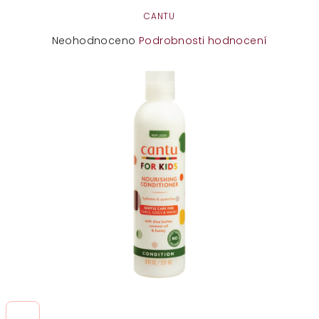
CANTU
Průměrné
Neohodnoceno
Podrobnosti hodnocení
hodnocení
produktu
je
0,0
z
5
hvězdiček.