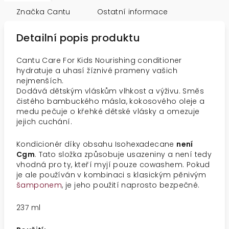
Značka
Cantu
Ostatní informace
Detailní popis produktu
Cantu Care For Kids Nourishing conditioner
hydratuje a uhasí žíznivé prameny vašich
nejmenších.
Dodává dětským vláskům vlhkost a výživu. Směs
čistého bambuckého másla, kokosového oleje a
medu pečuje o křehké dětské vlásky a omezuje
jejich cuchání.
Kondicionér díky obsahu
Isohexadecane
není
Cgm
. Tato složka způsobuje usazeniny a není tedy
vhodná pro ty, kteří myjí pouze cowashem. Pokud
je ale používán v kombinaci s klasickým pěnivým
šamponem
, je jeho použití naprosto bezpečné.
237 ml