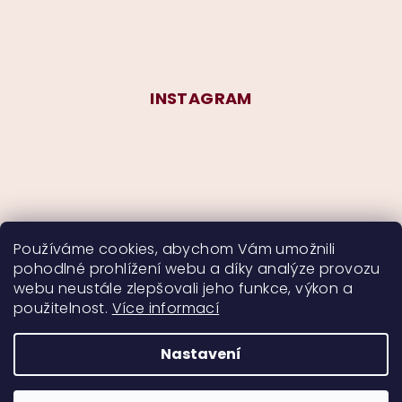
INSTAGRAM
Používáme cookies, abychom Vám umožnili
pohodlné prohlížení webu a díky analýze provozu
Sledovat na Instagramu
webu neustále zlepšovali jeho funkce, výkon a
použitelnost.
Více informací
Nastavení
Copyright 2026
CurlyMyself
. Všechna práva
vyhrazena.