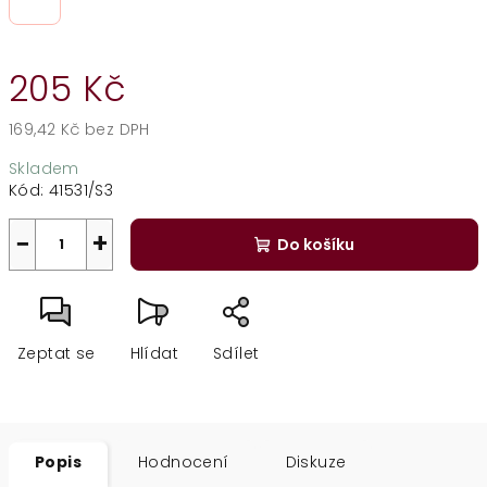
205 Kč
169,42 Kč bez DPH
Měrná
Skladem
cena:
Kód:
41531/S3
−
+
Do košíku
Zeptat se
Hlídat
Sdílet
Popis
Hodnocení
Diskuze