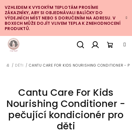
Přejít
VZHLEDEM K VYSOKÝM TEPLOTÁM PROSÍME
na
ZÁKAZNÍKY, ABY SI OBJEDNÁVALI BALÍČKY DO
obsah
VÝDEJNÍCH MÍST NEBO S DORUČENÍM NA ADRESU. V
BOXECH MŮŽE DOJÍT VLIVEM TEPLA K ZNEHODNOCENÍ
PRODUKTŮ.
Nákupn
Hledat
Přihlášení
/
DĚTI
/
CANTU CARE FOR KIDS NOURISHING CONDITIONER - PE
DOMŮ
košík
Cantu Care For Kids
Nourishing Conditioner -
pečující kondicionér pro
děti