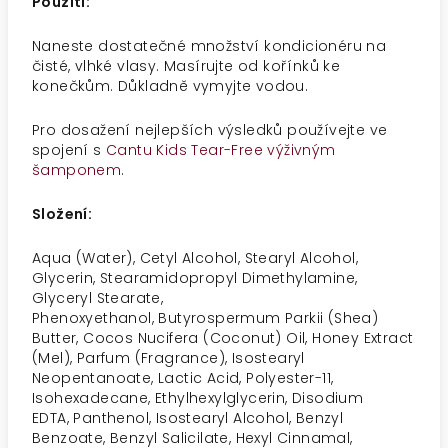
Použití:
Naneste dostatečné množství kondicionéru na
čisté, vlhké vlasy. Masírujte od kořínků ke
konečkům. Důkladně vymyjte vodou.
Pro dosažení nejlepších výsledků používejte ve
spojení s
Cantu Kids Tear-Free výživným
šamponem
.
Složení:
Aqua (Water),
Cetyl Alcohol
, Stearyl Alcohol,
Glycerin,
Stearamidopropyl Dimethylamine
,
Glyceryl Stearate,
Phenoxyethanol,
Butyrospermum Parkii (Shea)
Butter
,
Cocos Nucifera (Coconut) Oil
, Honey Extract
(Mel), Parfum (Fragrance), Isostearyl
Neopentanoate, Lactic Acid, Polyester-11,
Isohexadecane, Ethylhexylglycerin, Disodium
EDTA,
Panthenol
, Isostearyl Alcohol, Benzyl
Benzoate, Benzyl Salicilate, Hexyl Cinnamal,