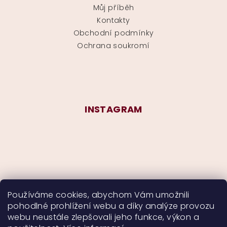
Můj příběh
Kontakty
Obchodní podmínky
Ochrana soukromí
INSTAGRAM
Používáme cookies, abychom Vám umožnili
pohodlné prohlížení webu a díky analýze provozu
Sledovat na Instagramu
webu neustále zlepšovali jeho funkce, výkon a