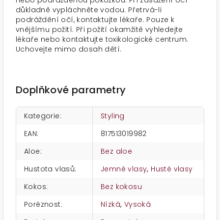
nebo podrážděnou pokožkou. Při zasažení očí
důkladně vypláchněte vodou. Přetrvá-li
podráždění očí, kontaktujte lékaře. Pouze k
vnějšímu požití. Při požití okamžitě vyhledejte
lékaře nebo kontaktujte toxikologické centrum.
Uchovejte mimo dosah dětí.
Doplňkové parametry
Kategorie
:
Styling
EAN
:
817513019982
Aloe
:
Bez aloe
Hustota vlasů
:
Jemné vlasy
,
Husté vlasy
Kokos
:
Bez kokosu
Poréznost
:
Nízká
,
Vysoká