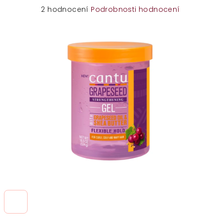
Průměrné
2 hodnocení
Podrobnosti hodnocení
hodnocení
produktu
je
5,0
z
5
hvězdiček.