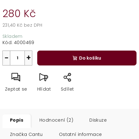
280 Kč
231,40 Kč bez DPH
Měrná
Skladem
cena:
Kód:
4000469
−
+
Do košíku
Zeptat se
Hlídat
Sdílet
Popis
Hodnocení (2)
Diskuze
Značka
Cantu
Ostatní informace