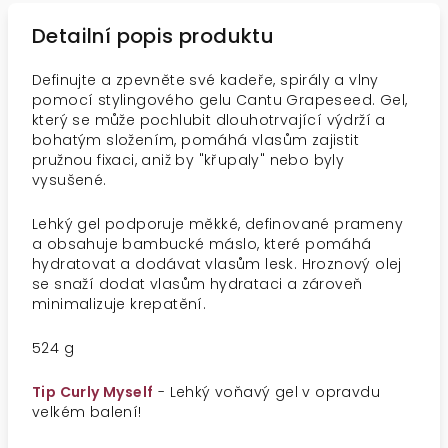
Detailní popis produktu
Definujte a zpevněte své kadeře, spirály a vlny
pomocí stylingového gelu Cantu Grapeseed. Gel,
který se může pochlubit dlouhotrvající výdrží a
bohatým složením, pomáhá vlasům zajistit
pružnou fixaci, aniž by "křupaly" nebo byly
vysušené.
Lehký gel podporuje měkké, definované prameny
a obsahuje bambucké máslo, které pomáhá
hydratovat a dodávat vlasům lesk. Hroznový olej
se snaží dodat vlasům hydrataci a zároveň
minimalizuje krepatění.
524 g
Tip Curly Myself
- Lehký voňavý gel v opravdu
velkém balení!