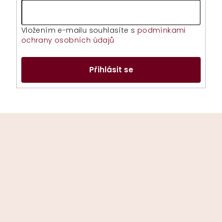
Vložením e-mailu souhlasíte s
podmínkami
ochrany osobních údajů
Přihlásit se
Z
á
p
a
t
í