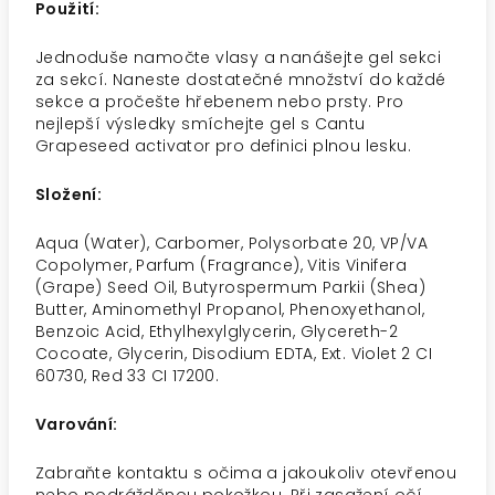
Použití:
Jednoduše namočte vlasy a nanášejte gel sekci
za sekcí. Naneste dostatečné množství do každé
sekce a pročešte hřebenem nebo prsty. Pro
nejlepší výsledky smíchejte gel s Cantu
Grapeseed activator pro definici plnou lesku.
Složení:
Aqua (Water), Carbomer, Polysorbate 20, VP/VA
Copolymer, Parfum (Fragrance), Vitis Vinifera
(Grape) Seed Oil, Butyrospermum Parkii (Shea)
Butter, Aminomethyl Propanol, Phenoxyethanol,
Benzoic Acid, Ethylhexylglycerin, Glycereth-2
Cocoate, Glycerin, Disodium EDTA, Ext. Violet 2 CI
60730, Red 33 CI 17200.
Varování:
Zabraňte kontaktu s očima a jakoukoliv otevřenou