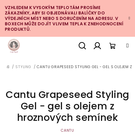
Přejít
VZHLEDEM K VYSOKÝM TEPLOTÁM PROSÍME
na
ZÁKAZNÍKY, ABY SI OBJEDNÁVALI BALÍČKY DO
obsah
VÝDEJNÍCH MÍST NEBO S DORUČENÍM NA ADRESU. V
BOXECH MŮŽE DOJÍT VLIVEM TEPLA K ZNEHODNOCENÍ
PRODUKTŮ.
Nákupn
Hledat
Přihlášení
/
STYLING
/
CANTU GRAPESEED STYLING GEL - GEL S OLEJEM 
DOMŮ
košík
Cantu Grapeseed Styling
Gel - gel s olejem z
hroznových semínek
CANTU