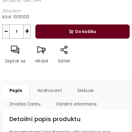
247,93 Kč bez DPH
Měrná
Skladem
cena:
Kód:
1000013
−
+
Do košíku
Zeptat se
Hlídat
Sdílet
Popis
Hodnocení
Diskuze
Značka
Cantu
Ostatní informace
Detailní popis produktu