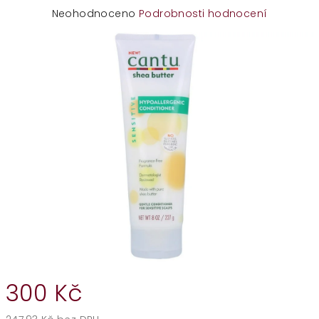
Průměrné
Neohodnoceno
Podrobnosti hodnocení
hodnocení
produktu
je
0,0
z
5
hvězdiček.
300 Kč