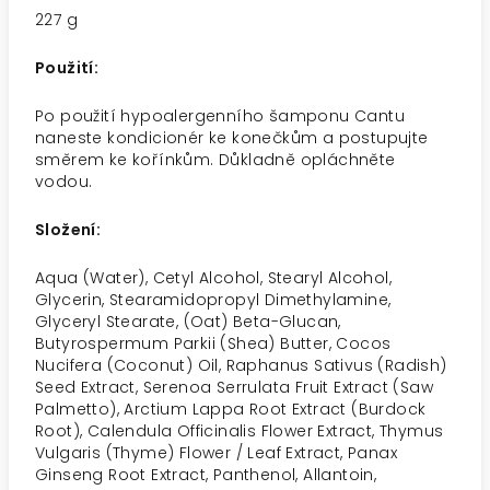
227 g
Použití:
Po použití hypoalergenního šamponu Cantu
naneste kondicionér ke konečkům a postupujte
směrem ke kořínkům. Důkladně opláchněte
vodou.
Složení:
Aqua (Water), Cetyl Alcohol, Stearyl Alcohol,
Glycerin, Stearamidopropyl Dimethylamine,
Glyceryl Stearate, (Oat) Beta-Glucan,
Butyrospermum Parkii (Shea) Butter, Cocos
Nucifera (Coconut) Oil, Raphanus Sativus (Radish)
Seed Extract, Serenoa Serrulata Fruit Extract (Saw
Palmetto), Arctium Lappa Root Extract (Burdock
Root), Calendula Officinalis Flower Extract, Thymus
Vulgaris (Thyme) Flower / Leaf Extract, Panax
Ginseng Root Extract, Panthenol, Allantoin,