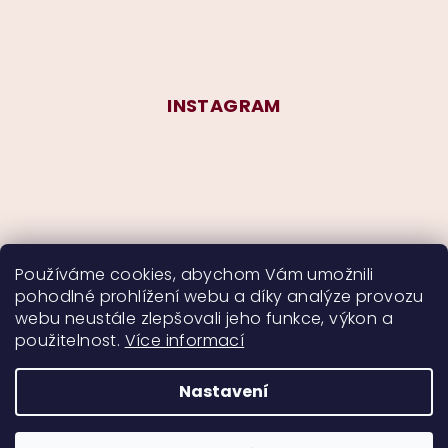
INSTAGRAM
Používáme cookies, abychom Vám umožnili
pohodlné prohlížení webu a díky analýze provozu
Sledovat na Instagramu
webu neustále zlepšovali jeho funkce, výkon a
použitelnost.
Více informací
Nastavení
Copyright 2026
CurlyMyself
. Všechna práva
vyhrazena.