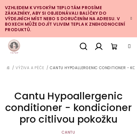
Přejít
VZHLEDEM K VYSOKÝM TEPLOTÁM PROSÍME
na
ZÁKAZNÍKY, ABY SI OBJEDNÁVALI BALÍČKY DO
obsah
VÝDEJNÍCH MÍST NEBO S DORUČENÍM NA ADRESU. V
BOXECH MŮŽE DOJÍT VLIVEM TEPLA K ZNEHODNOCENÍ
PRODUKTŮ.
Nákupn
Hledat
Přihlášení
/
VÝŽIVA A PÉČE
/
CANTU HYPOALLERGENIC CONDITIONER - KO
DOMŮ
košík
Cantu Hypoallergenic
conditioner - kondicioner
pro citlivou pokožku
CANTU