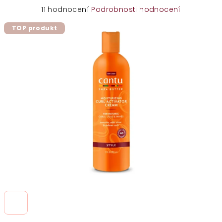
Průměrné
11 hodnocení
Podrobnosti hodnocení
hodnocení
TOP produkt
produktu
je
4,7
z
5
hvězdiček.