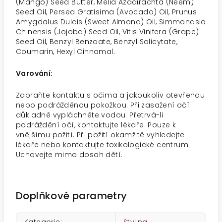
(Mango) Seed Butter, Melia Azadirachta (Neem)
Seed Oil, Persea Gratisima (Avocado) Oil, Prunus
Amygdalus Dulcis (Sweet Almond) Oil, Simmondsia
Chinensis (Jojoba) Seed Oil, Vitis Vinifera (Grape)
Seed Oil, Benzyl Benzoate, Benzyl Salicytate,
Coumarin, Hexyl Cinnamal.
Varování:
Zabraňte kontaktu s očima a jakoukoliv otevřenou
nebo podrážděnou pokožkou. Při zasažení očí
důkladně vypláchněte vodou. Přetrvá-li
podráždění očí, kontaktujte lékaře. Pouze k
vnějšímu požití. Při požití okamžitě vyhledejte
lékaře nebo kontaktujte toxikologické centrum.
Uchovejte mimo dosah dětí.
Doplňkové parametry