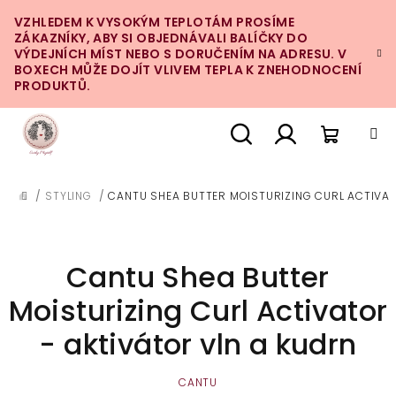
Přejít
VZHLEDEM K VYSOKÝM TEPLOTÁM PROSÍME
na
ZÁKAZNÍKY, ABY SI OBJEDNÁVALI BALÍČKY DO
obsah
VÝDEJNÍCH MÍST NEBO S DORUČENÍM NA ADRESU. V
BOXECH MŮŽE DOJÍT VLIVEM TEPLA K ZNEHODNOCENÍ
PRODUKTŮ.
Nákupn
Hledat
Přihlášení
/
STYLING
/
CANTU SHEA BUTTER MOISTURIZING CURL ACTIVAT
DOMŮ
košík
Cantu Shea Butter
Moisturizing Curl Activator
- aktivátor vln a kudrn
CANTU