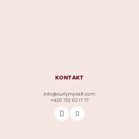
á
p
a
t
í
KONTAKT
info
@
curlymyself.com
+420 722 02 17 77