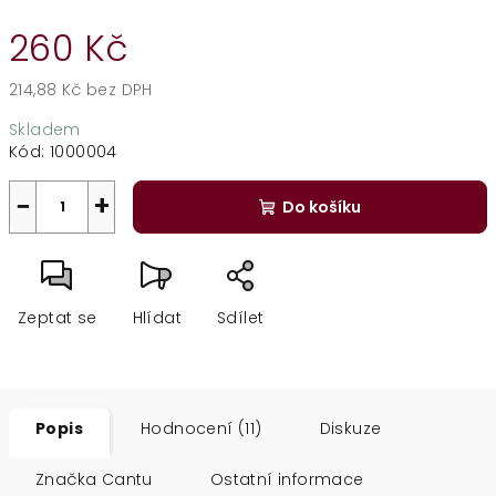
260 Kč
214,88 Kč bez DPH
Měrná
Skladem
cena:
Kód:
1000004
−
+
Do košíku
Zeptat se
Hlídat
Sdílet
Popis
Hodnocení (11)
Diskuze
Značka
Cantu
Ostatní informace