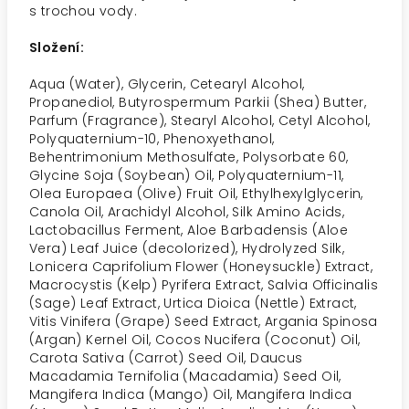
s trochou vody.
Složení:
Aqua (Water), Glycerin, Cetearyl Alcohol,
Propanediol, Butyrospermum Parkii (Shea) Butter,
Parfum (Fragrance), Stearyl Alcohol, Cetyl Alcohol,
Polyquaternium-10, Phenoxyethanol,
Behentrimonium Methosulfate, Polysorbate 60,
Glycine Soja (Soybean) Oil, Polyquaternium-11,
Olea Europaea (Olive) Fruit Oil, Ethylhexylglycerin,
Canola Oil, Arachidyl Alcohol, Silk Amino Acids,
Lactobacillus Ferment, Aloe Barbadensis (Aloe
Vera) Leaf Juice (decolorized), Hydrolyzed Silk,
Lonicera Caprifolium Flower (Honeysuckle) Extract,
Macrocystis (Kelp) Pyrifera Extract, Salvia Officinalis
(Sage) Leaf Extract, Urtica Dioica (Nettle) Extract,
Vitis Vinifera (Grape) Seed Extract, Argania Spinosa
(Argan) Kernel Oil, Cocos Nucifera (Coconut) Oil,
Carota Sativa (Carrot) Seed Oil, Daucus
Macadamia Ternifolia (Macadamia) Seed Oil,
Mangifera Indica (Mango) Oil, Mangifera Indica