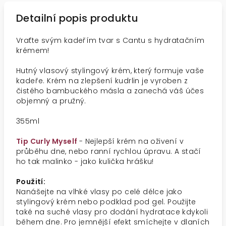
Detailní popis produktu
Vraťte svým kadeřím tvar s Cantu s hydratačním
krémem!
Hutný vlasový stylingový krém, který formuje vaše
kadeře. Krém na zlepšení kudrlin je vyroben z
čistého bambuckého másla a zanechá váš účes
objemný a pružný.
355ml
Tip Curly Myself
- Nejlepší krém na oživení v
průběhu dne, nebo ranní rychlou úpravu. A stačí
ho tak malinko - jako kulička hrášku!
Použití:
Nanášejte na vlhké vlasy po celé délce jako
stylingový krém nebo podklad pod gel. Použijte
také na suché vlasy pro dodání hydratace kdykoli
během dne. Pro jemnější efekt smíchejte v dlaních