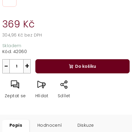
369 Kč
304,96 Kč bez DPH
Měrná
Skladem
cena:
Kód:
42060
−
+
Do košíku
Zeptat se
Hlídat
Sdílet
Popis
Hodnocení
Diskuze