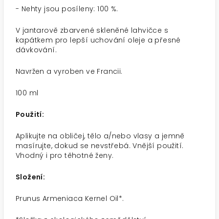
- Nehty jsou posíleny: 100 %.
V jantarově zbarvené skleněné lahvičce s
kapátkem pro lepší uchování oleje a přesné
dávkování.
Navržen a vyroben ve Francii.
100 ml
Použití:
Aplikujte na obličej, tělo a/nebo vlasy a jemně
masírujte, dokud se nevstřebá. Vnější použití.
Vhodný i pro těhotné ženy.
Složení:
Prunus Armeniaca Kernel Oil*.