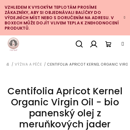
Přejít
VZHLEDEM K VYSOKÝM TEPLOTÁM PROSÍME
na
ZÁKAZNÍKY, ABY SI OBJEDNÁVALI BALÍČKY DO
obsah
VÝDEJNÍCH MÍST NEBO S DORUČENÍM NA ADRESU. V
BOXECH MŮŽE DOJÍT VLIVEM TEPLA K ZNEHODNOCENÍ
PRODUKTŮ.
Nákupn
Hledat
Přihlášení
/
VÝŽIVA A PÉČE
/
CENTIFOLIA APRICOT KERNEL ORGANIC VIRGI
DOMŮ
košík
Centifolia Apricot Kernel
Organic Virgin Oil - bio
panenský olej z
meruňkových jader