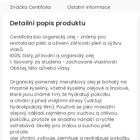
Značka
Centifolia
Ostatní informace
Detailní popis produktu
Centifolia bio organický olej - známý pro
revitalizaci pleti a oživení zářivosti pleti a výživu
vlasů.
100% čistý, přírodní a organický olej
1. lisovaný za studena - zachované vlastnosti
Obličej, tělo a/nebo vlasy
Organický panenský
meruňkový olej
je bohatý na
mastné kyseliny, včetně kyseliny olejové a linolové,
které jsou známé tím, že hydratují pokožku
a chrání ji před vnějšími stresy (udržují
hydrolipidický film). Používá se jako masážní
olejový základ, zejména pro suchou a citlivou
pokožku, protože se snadno nanáší a rychle
vstřebává. Skvělý pro zralou a suchou pleť,
protože
olej chrání, vyživuje, zjemňuje a revitalizuje pokožku