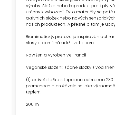
výroby. Složka nebo koprodukt proti plýtván
určeny k vyhození. Tyto materiály se poté
aktivních složek nebo nových senzorickýc
našich produktech. A přesně o tom je upcy
Biomimetický, protože je inspirován ochra
vlasy a pomáhá udržovat barvu.
Navržen a vyroben ve Francii
Veganské složení: žádné složky živočišnéh
(1) aktivní složka s tepelnou ochranou 23
pramenech a prokázala se jako významně 
teplem.
200 ml