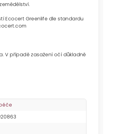
zemědělství.
í Ecocert Greenlife dle standardu
cocert.com
ma. V případě zasažení očí důkladně
 péče
020863