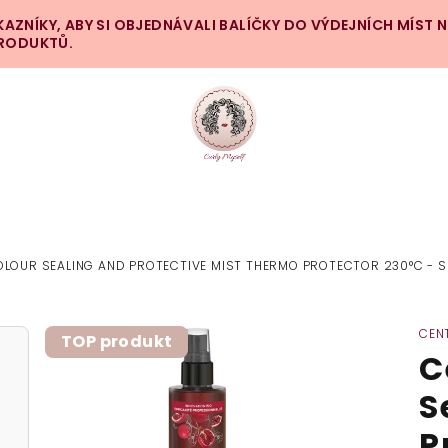
ZNÍKY, ABY SI OBJEDNÁVALI BALÍČKY DO VÝDEJNÍCH MÍST 
PRODUKTŮ.
COLOUR SEALING AND PROTECTIVE MIST THERMO PROTECTOR 230°C -
CENT
TOP produkt
C
S
P