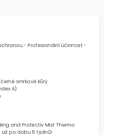
ochranou - Profesionální účinnost -
z černé smrkové kůry
ndex A)
o
ing and Protectiv Mist Thermo
vu až po dobu 6 týdnů!