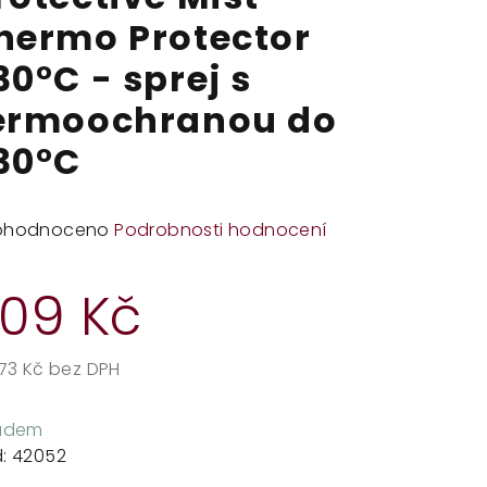
hermo Protector
30°C - sprej s
ermoochranou do
30°C
měrné
ohodnoceno
Podrobnosti hodnocení
dnocení
duktu
09 Kč
,73 Kč bez DPH
rná
zdiček.
a:
ladem
:
42052