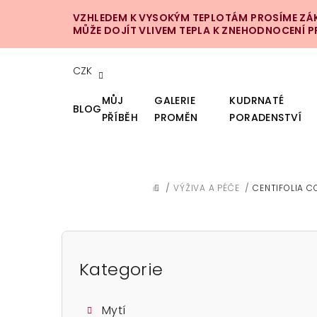
Přejít
VZHLEDEM K VYSOKÝM TEPLOTÁM PROSÍME ZÁKA
na
MŮŽE DOJÍT VLIVEM TEPLA K ZNEHODNOCENÍ 
obsah
CZK
MŮJ
GALERIE
KUDRNATÉ
BLOG
PŘÍBĚH
PROMĚN
PORADENSTVÍ
/
VÝŽIVA A PÉČE
/
CENTIFOLIA 
DOMŮ
P
o
Kategorie
Přeskočit
kategorie
s
Mytí