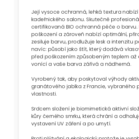
Její vysoce ochranná, lehká textura nabízí 
kadeřnického salonu. Skutečně profesionál
certifikovaná BIO ochranná péče o barvu. I
poškození a zároveň nabízí optimální, přiro
zesiluje barvu, prodlužuje lesk a intenzit
navíc: působí jako štít, který dodává vla
před poškozením způsobeným teplem až do
vonící a vaše barva zářivá a nádherná.
Vyrobený tak, aby poskytoval výhody aktivn
granátového jablka z Francie, vybraného 
vlastnosti.
Srdcem složení je biomimetická aktivní sl
kůry černého smrku, která chrání a odhal
vystavení UV záření a po umytí.
Proti plýtvání a ekologický protože je vyro