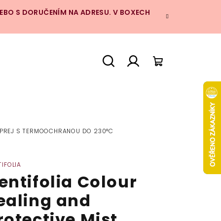
NEBO S DORUČENÍM NA ADRESU. V BOXECH
Hledat
Přihlášení
Nákupní
košík
 SPREJ S TERMOOCHRANOU DO 230°C
IFOLIA
entifolia Colour
ealing and
rotective Mist