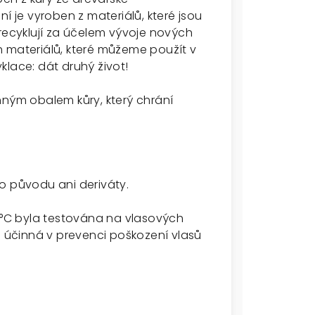
í je vyroben z materiálů, které jsou
 recyklují za účelem vývoje nových
h materiálů, které můžeme použít v
klace: dát druhý život!
nným obalem kůry, který chrání
o původu ani deriváty.
0 °C byla testována na vlasových
účinná v prevenci poškození vlasů