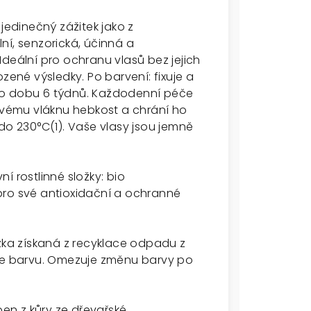
jedinečný zážitek jako z
ní, senzorická, účinná a
deální pro ochranu vlasů bez jejich
zené výsledky. Po barvení: fixuje a
u po dobu 6 týdnů. Každodenní péče
sovému vláknu hebkost a chrání ho
 230°C(1). Vaše vlasy jsou jemně
í rostlinné složky: bio
pro své antioxidační a ochranné
ožka získaná z recyklace odpadu z
uje barvu. Omezuje změnu barvy po
ben z kůry ze dřevařské