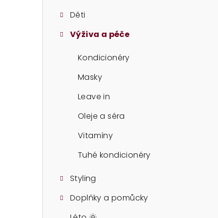
t
Děti
r
Výživa a péče
a
n
Kondicionéry
n
Masky
í
Leave in
p
Oleje a séra
a
Vitamíny
n
Tuhé kondicionéry
e
Styling
l
Doplňky a pomůcky
Léto 🌞