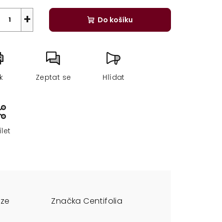
+
Do košíku
sk
Zeptat se
Hlídat
ílet
uze
Značka
Centifolia