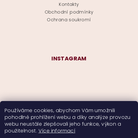
Kontakty
Obchodní podmínky
Ochrana soukromí
INSTAGRAM
Používáme cookies, abychom Vám umožnili
pohodlné prohlížení webu a díky analýze provozu
Sledovat na Instagramu
webu neustále zlepšovali jeho funkce, výkon a
použitelnost.
Více informací