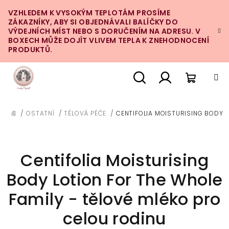
Přejít
VZHLEDEM K VYSOKÝM TEPLOTÁM PROSÍME
na
ZÁKAZNÍKY, ABY SI OBJEDNÁVALI BALÍČKY DO
obsah
VÝDEJNÍCH MÍST NEBO S DORUČENÍM NA ADRESU. V
BOXECH MŮŽE DOJÍT VLIVEM TEPLA K ZNEHODNOCENÍ
PRODUKTŮ.
Nákupn
Hledat
Přihlášení
/
OSTATNÍ
/
TĚLOVÁ PÉČE
/
CENTIFOLIA MOISTURISING BODY L
DOMŮ
košík
Centifolia Moisturising
Body Lotion For The Whole
Family - tělové mléko pro
celou rodinu