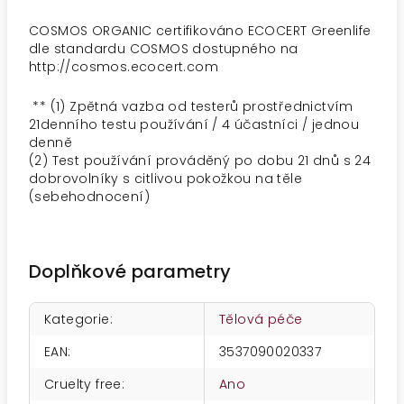
COSMOS ORGANIC certifikováno ECOCERT Greenlife
dle standardu COSMOS dostupného na
http://cosmos.ecocert.com
** (1) Zpětná vazba od testerů prostřednictvím
21denního testu používání / 4 účastníci / jednou
denně
(2) Test používání prováděný po dobu 21 dnů s 24
dobrovolníky s citlivou pokožkou na těle
(sebehodnocení)
Doplňkové parametry
Kategorie
:
Tělová péče
EAN
:
3537090020337
Cruelty free
:
Ano