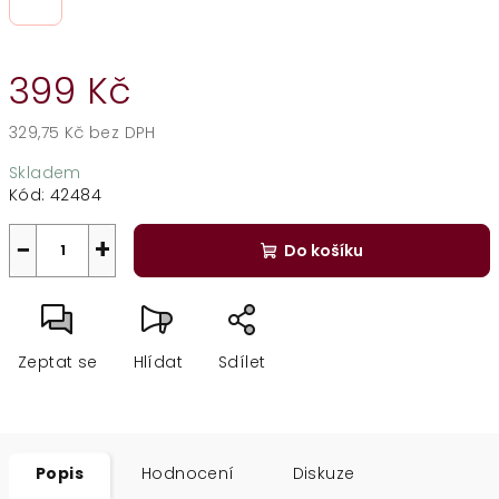
399 Kč
329,75 Kč bez DPH
Měrná
Skladem
cena:
Kód:
42484
−
+
Do košíku
Zeptat se
Hlídat
Sdílet
Popis
Hodnocení
Diskuze