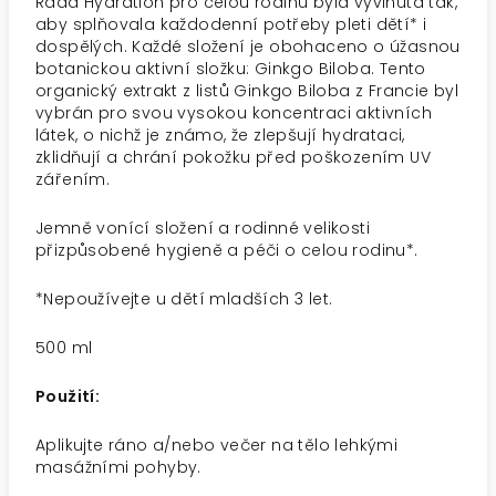
Řada Hydration pro celou rodinu byla vyvinuta tak,
aby splňovala každodenní potřeby pleti dětí* i
dospělých. Každé složení je obohaceno o úžasnou
botanickou aktivní složku: Ginkgo Biloba. Tento
organický extrakt z listů Ginkgo Biloba z Francie byl
vybrán pro svou vysokou koncentraci aktivních
látek, o nichž je známo, že zlepšují hydrataci,
zklidňují a chrání pokožku před poškozením UV
zářením.
Jemně vonící složení a rodinné velikosti
přizpůsobené hygieně a péči o celou rodinu*.
*Nepoužívejte u dětí mladších 3 let.
500 ml
Použití:
Aplikujte ráno a/nebo večer na tělo lehkými
masážními pohyby.