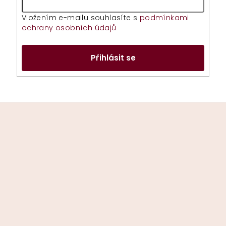
Vložením e-mailu souhlasíte s
podmínkami
ochrany osobních údajů
Přihlásit se
Z
á
p
a
t
í