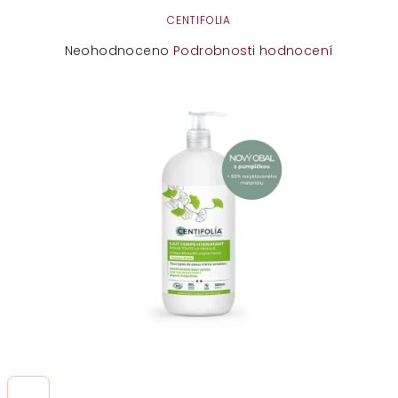
CENTIFOLIA
Průměrné
Neohodnoceno
Podrobnosti hodnocení
hodnocení
produktu
je
0,0
z
5
hvězdiček.