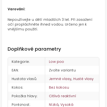
Varování:
Nepoužívejte u dětí mladších 3 let. Při zasažení
očí propláchněte ihned vodou. Určeno jen k
vnějšímu použití.
Doplňkové parametry
Kategorie
:
Low poo
EAN
:
Zvolte variantu
Hustota vlasů
:
Jemné vlasy
,
Husté vlasy
Kokos
:
Bez kokosu
Pokožka hlavy
:
Citlivá reaktivní
Poréznost
:
Nízká
,
Vysoká