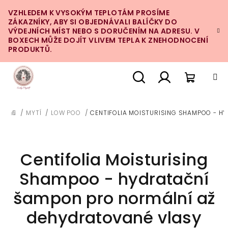
Přejít
VZHLEDEM K VYSOKÝM TEPLOTÁM PROSÍME
na
ZÁKAZNÍKY, ABY SI OBJEDNÁVALI BALÍČKY DO
obsah
VÝDEJNÍCH MÍST NEBO S DORUČENÍM NA ADRESU. V
BOXECH MŮŽE DOJÍT VLIVEM TEPLA K ZNEHODNOCENÍ
PRODUKTŮ.
Nákupn
Hledat
Přihlášení
/
MYTÍ
/
LOW POO
/
CENTIFOLIA MOISTURISING SHAMPOO - H
DOMŮ
košík
Centifolia Moisturising
Shampoo - hydratační
šampon pro normální až
dehydratované vlasy