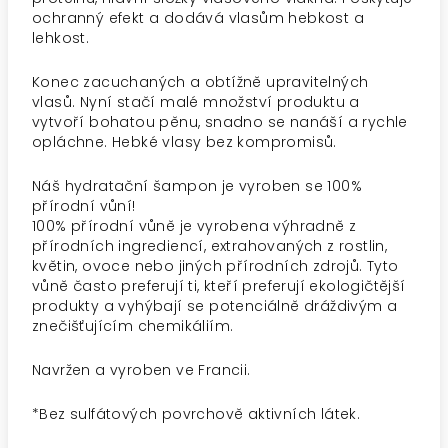
ochranný efekt a dodává vlasům hebkost a
lehkost.
Konec zacuchaných a obtížně upravitelných
vlasů. Nyní stačí malé množství produktu a
vytvoří bohatou pěnu, snadno se nanáší a rychle
opláchne. Hebké vlasy bez kompromisů.
Náš hydratační šampon je vyroben se 100%
přírodní vůní!
100% přírodní vůně je vyrobena výhradně z
přírodních ingrediencí, extrahovaných z rostlin,
květin, ovoce nebo jiných přírodních zdrojů. Tyto
vůně často preferují ti, kteří preferují ekologičtější
produkty a vyhýbají se potenciálně dráždivým a
znečišťujícím chemikáliím.
Navržen a vyroben ve Francii.
*Bez sulfátových povrchově aktivních látek.