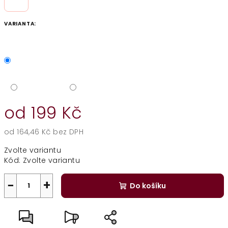
VARIANTA:
od
199 Kč
od
164,46 Kč
bez DPH
Měrná
Zvolte variantu
cena:
Kód:
Zvolte variantu
−
+
Do košíku