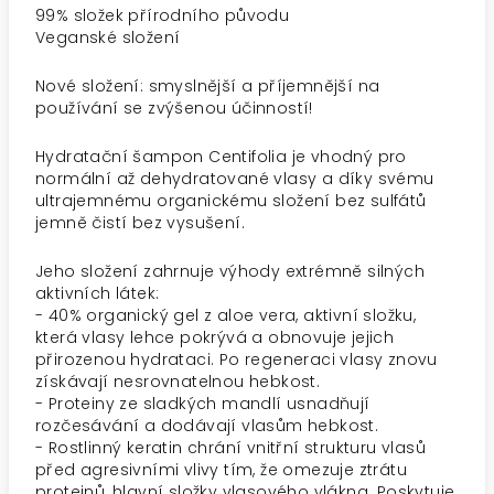
99% složek přírodního původu
Veganské složení
Nové složení: smyslnější a příjemnější na
používání se zvýšenou účinností!
Hydratační šampon Centifolia je vhodný pro
normální až dehydratované vlasy a díky svému
ultrajemnému organickému složení bez sulfátů
jemně čistí bez vysušení.
Jeho složení zahrnuje výhody extrémně silných
aktivních látek:
- 40% organický gel z aloe vera, aktivní složku,
která vlasy lehce pokrývá a obnovuje jejich
přirozenou hydrataci. Po regeneraci vlasy znovu
získávají nesrovnatelnou hebkost.
- Proteiny ze sladkých mandlí usnadňují
rozčesávání a dodávají vlasům hebkost.
- Rostlinný keratin chrání vnitřní strukturu vlasů
před agresivními vlivy tím, že omezuje ztrátu
proteinů, hlavní složky vlasového vlákna. Poskytuje