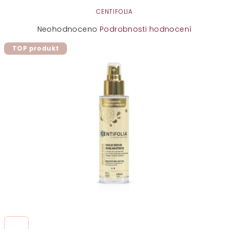
CENTIFOLIA
Průměrné
Neohodnoceno
Podrobnosti hodnocení
hodnocení
TOP produkt
produktu
je
0,0
z
5
hvězdiček.