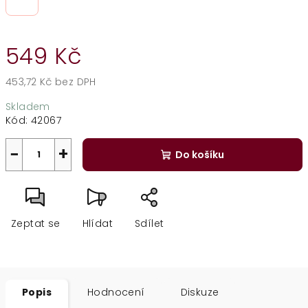
549 Kč
453,72 Kč bez DPH
Měrná
Skladem
cena:
Kód:
42067
−
+
Do košíku
Zeptat se
Hlídat
Sdílet
Popis
Hodnocení
Diskuze