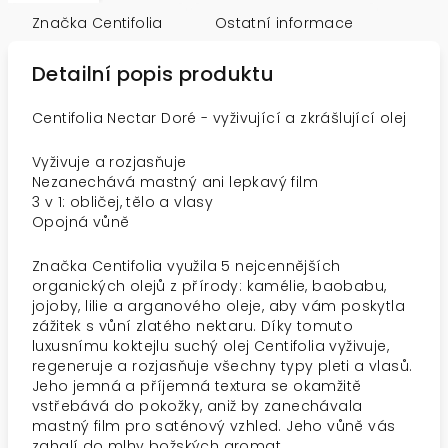
Značka
Centifolia
Ostatní informace
Detailní popis produktu
Centifolia Nectar Doré - vyživující a zkrášlující olej
Vyživuje a rozjasňuje
Nezanechává mastný ani lepkavý film
3 v 1: obličej, tělo a vlasy
Opojná vůně
Značka Centifolia využila 5 nejcennějších
organických olejů z přírody: kamélie, baobabu,
jojoby, lilie a arganového oleje, aby vám poskytla
zážitek s vůní zlatého nektaru. Díky tomuto
luxusnímu koktejlu suchý olej Centifolia vyživuje,
regeneruje a rozjasňuje všechny typy pleti a vlasů.
Jeho jemná a příjemná textura se okamžitě
vstřebává do pokožky, aniž by zanechávala
mastný film pro saténový vzhled. Jeho vůně vás
zahalí do mlhy božských aromat.