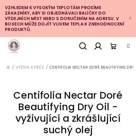
Přejít
VZHLEDEM K VYSOKÝM TEPLOTÁM PROSÍME
na
ZÁKAZNÍKY, ABY SI OBJEDNÁVALI BALÍČKY DO
obsah
VÝDEJNÍCH MÍST NEBO S DORUČENÍM NA ADRESU. V
BOXECH MŮŽE DOJÍT VLIVEM TEPLA K ZNEHODNOCENÍ
PRODUKTŮ.
Nákupn
Hledat
Přihlášení
/
VÝŽIVA A PÉČE
/
CENTIFOLIA NECTAR DORÉ BEAUTIFYING DRY O
DOMŮ
košík
Centifolia Nectar Doré
Beautifying Dry Oil -
vyživující a zkrášlující
suchý olej