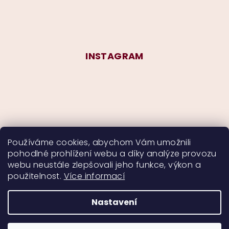
INSTAGRAM
Používáme cookies, abychom Vám umožnili
pohodlné prohlížení webu a díky analýze provozu
Sledovat na Instagramu
webu neustále zlepšovali jeho funkce, výkon a
použitelnost.
Více informací
Nastavení
Copyright 2026
CurlyMyself
. Všechna práva
vyhrazena.