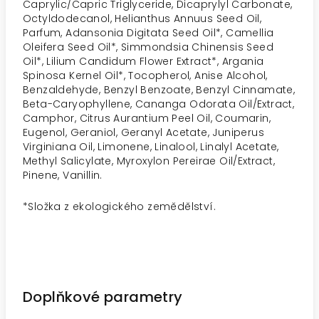
Caprylic/Capric Triglyceride, Dicaprylyl Carbonate,
Octyldodecanol, Helianthus Annuus Seed Oil,
Parfum, Adansonia Digitata Seed Oil*, Camellia
Oleifera Seed Oil*, Simmondsia Chinensis Seed
Oil*, Lilium Candidum Flower Extract*, Argania
Spinosa Kernel Oil*, Tocopherol, Anise Alcohol,
Benzaldehyde, Benzyl Benzoate, Benzyl Cinnamate,
Beta-Caryophyllene, Cananga Odorata Oil/Extract,
Camphor, Citrus Aurantium Peel Oil, Coumarin,
Eugenol, Geraniol, Geranyl Acetate, Juniperus
Virginiana Oil, Limonene, Linalool, Linalyl Acetate,
Methyl Salicylate, Myroxylon Pereirae Oil/Extract,
Pinene, Vanillin.
*Složka z ekologického zemědělství.
Doplňkové parametry