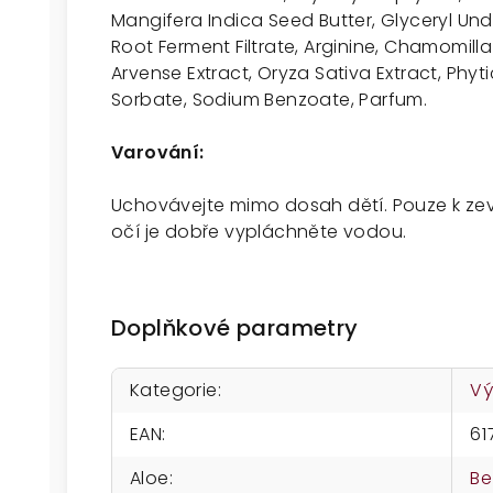
Mangifera Indica Seed Butter, Glyceryl U
Root Ferment Filtrate, Arginine, Chamomilla
Arvense Extract, Oryza Sativa Extract, Phyt
Sorbate, Sodium Benzoate, Parfum.
Varování:
Uchovávejte mimo dosah dětí. Pouze k zev
očí je dobře vypláchněte vodou.
Doplňkové parametry
Kategorie
:
Vý
EAN
:
61
Aloe
:
Be