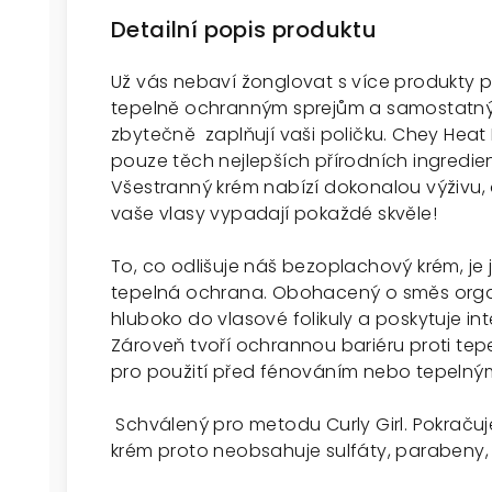
Detailní popis produktu
Už vás nebaví žonglovat s více produkty 
tepelně ochranným sprejům a samostatn
zbytečně zaplňují vaši poličku. Chey Heat
pouze těch nejlepších přírodních ingredie
Všestranný krém nabízí dokonalou výživu, 
vaše vlasy vypadají pokaždé skvěle!
To, co odlišuje náš bezoplachový krém, je 
tepelná ochrana. Obohacený o směs organi
hluboko do vlasové folikuly a poskytuje in
Zároveň tvoří ochrannou bariéru proti tep
pro použití před fénováním nebo tepelným
Schválený pro metodu Curly Girl. Pokračuj
krém proto neobsahuje sulfáty, parabeny, si