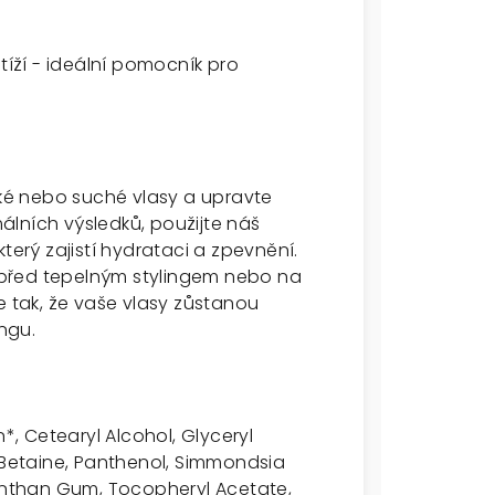
tíží - ideální pomocník pro
hké nebo suché vlasy a upravte
lních výsledků, použijte náš
terý zajistí hydrataci a zpevnění.
sy před tepelným stylingem nebo na
e tak, že vaše vlasy zůstanou
ngu.
n*, Cetearyl Alcohol, Glyceryl
, Betaine, Panthenol, Simmondsia
Xanthan Gum, Tocopheryl Acetate,