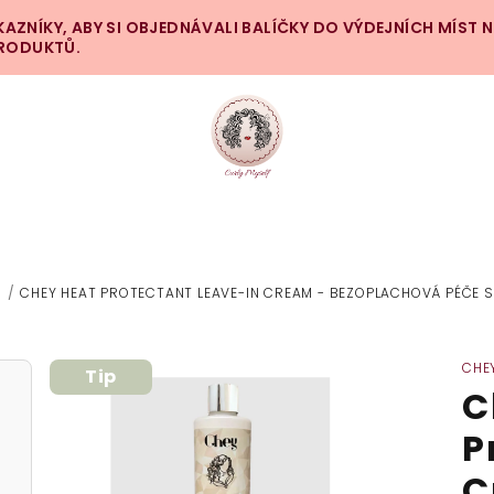
ZNÍKY, ABY SI OBJEDNÁVALI BALÍČKY DO VÝDEJNÍCH MÍST 
PRODUKTŮ.
/
CHEY HEAT PROTECTANT LEAVE-IN CREAM - BEZOPLACHOVÁ PÉČE
CHE
Tip
C
P
C