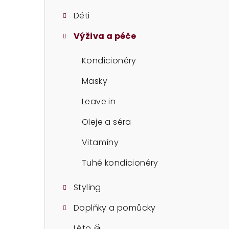
t
Děti
r
Výživa a péče
a
n
Kondicionéry
n
Masky
í
Leave in
p
Oleje a séra
a
Vitamíny
n
Tuhé kondicionéry
e
Styling
l
Doplňky a pomůcky
Léto 🌞