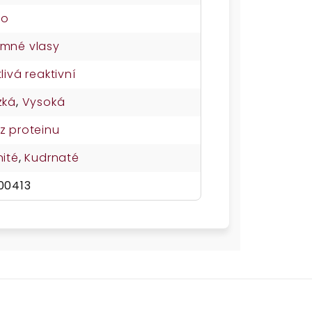
no
mné vlasy
tlivá reaktivní
zká
,
Vysoká
z proteinu
nité
,
Kudrnaté
00413