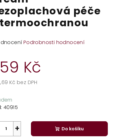
ezoplachová péče
 termoochranou
měrné
odnocení
Podrobnosti hodnocení
dnocení
duktu
59 Kč
,69 Kč bez DPH
rná
zdiček.
a:
ladem
:
40915
+
Do košíku