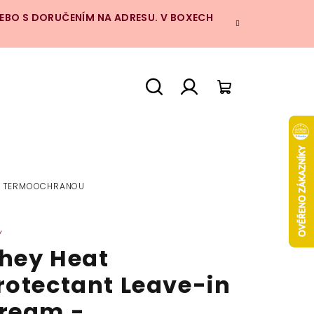
NEBO S DORUČENÍM NA ADRESU. V BOXECH
Hledat
Přihlášení
Nákupní
košík
 S TERMOOCHRANOU
Y
hey Heat
rotectant Leave-in
ream -