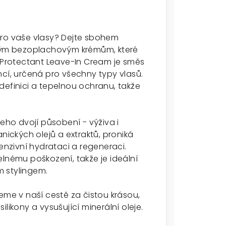
pro vaše vlasy? Dejte sbohem
ým bezoplachovým krémům, které
 Protectant Leave-In Cream je směs
ncí, určená pro všechny typy vlasů.
definici a tepelnou ochranu, takže
jeho dvojí působení - výživa i
ckých olejů a extraktů, proniká
tenzivní hydrataci a regeneraci.
elnému poškození, takže je ideální
 stylingem.
eme v naší cestě za čistou krásou,
likony a vysušující minerální oleje.