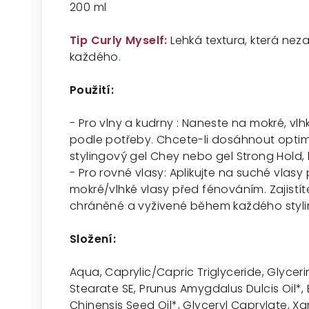
200 ml
Tip Curly Myself:
Lehká textura, která neza
každého.
Použití:
- Pro vlny a kudrny : Naneste na mokré, vl
podle potřeby. Chcete-li dosáhnout optimá
stylingový gel Chey nebo gel Strong Hold, k
- Pro rovné vlasy: Aplikujte na suché vla
mokré/vlhké vlasy před fénováním. Zajistít
chráněné a vyživené během každého styli
Složení:
Aqua, Caprylic/Capric Triglyceride, Glyceri
Stearate SE, Prunus Amygdalus Dulcis Oil*
Chinensis Seed Oil*, Glyceryl Caprylate, 