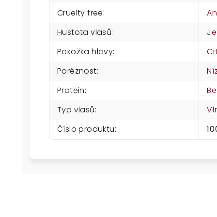
Cruelty free
:
A
Hustota vlasů
:
Je
Pokožka hlavy
:
Ci
Poréznost
:
Ní
Protein
:
Be
Typ vlasů
:
Vl
Číslo produktu:
:
10