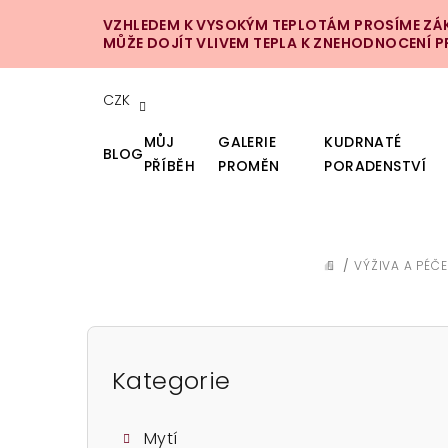
Přejít
VZHLEDEM K VYSOKÝM TEPLOTÁM PROSÍME ZÁKA
na
MŮŽE DOJÍT VLIVEM TEPLA K ZNEHODNOCENÍ 
obsah
CZK
MŮJ
GALERIE
KUDRNATÉ
BLOG
PŘÍBĚH
PROMĚN
PORADENSTVÍ
/
VÝŽIVA A PÉČE
DOMŮ
P
o
Kategorie
Přeskočit
kategorie
s
Mytí