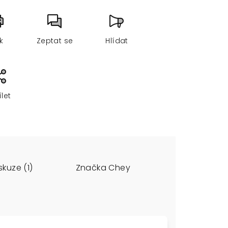
sk
Zeptat se
Hlídat
ílet
skuze (1)
Značka
Chey