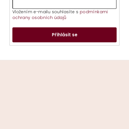
Vložením e-mailu souhlasíte s
podmínkami
ochrany osobních údajů
Přihlásit se
Z
á
p
a
t
í