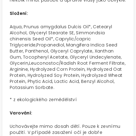
několik minut působit a upravte vlasy jako obvykle.
Složení:
Aqua, Prunus amygdalus Dulcis Oil*, Cetearyl
Alcohol, Glyceryl Stearate SE, Simmondsia
chinensis Seed Oil*, Caprylic/capric
Triglyceride,Propanediol, Mangifera Indica Seed
Butter, Panthenol, Glyceryl Caprylate, Xanthan
Gum, Tocopheryl Acetate, Glyceryl Undecylenate,
Glycerin,Leuconostoc/Radish Root Ferment Filtrate,
Arginine, Hydrolyzed Corn Protein, Hydrolyzed Oat
Protein, Hydrolyzed Soy Protein, Hydrolyzed Wheat
Protein, Phytic Acid, Lactic Acid, Benzyl Alcohol,
Potassium Sorbate.
*
z ekologického zemědělství
Varování:
Uchovávejte mimo dosah dětí. Pouze k zevnímu
použití. V případě zasažení očí je dobře