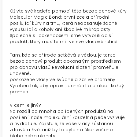
Oživte své kadeře pomocí této bezoplachové kúry
Molecular Magic Bond: první zcela přírodní
posilující kúry na trhu, která neobsahuje žádné
vysušující alkoholy ani škodlivé mikroplasty.
Společně s Lockenboxem jsme vytvořili další
produkt, který musíte mít ve své vlasové rutině!
Tam, kde se příroda setkává s vědou, je tento
bezoplachový produkt dokonalým prostředkem
pro obnovu vlasů Revoluční složení proměňuje
unavené,
poškozené vlasy ve svůdné a zářivé prameny.
Vyroben tak, aby opravil, ochránil a omladil každý
pramen.
V čem je jiný?
Na rozdíl od mnoha oblíbených produktů na
posílení, naše molekulární kouzelná péče vyživuje
a hydratuje. Zajišťuje, že vaše vlasy zůstanou
zdravé a živé, aniž by to bylo na úkor vašeho
blaha nebo planety.