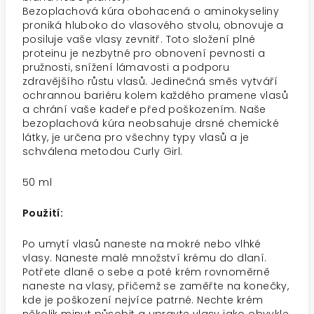
Bezoplachová kúra obohacená o aminokyseliny
proniká hluboko do vlasového stvolu, obnovuje a
posiluje vaše vlasy zevnitř. Toto složení plné
proteinu je nezbytné pro obnovení pevnosti a
pružnosti, snížení lámavosti a podporu
zdravějšího růstu vlasů. Jedinečná směs vytváří
ochrannou bariéru kolem každého pramene vlasů
a chrání vaše kadeře před poškozením. Naše
bezoplachová kúra neobsahuje drsné chemické
látky, je určena pro všechny typy vlasů a je
schválena metodou Curly Girl.
50 ml
Použití:
Po umytí vlasů naneste na mokré nebo vlhké
vlasy. Naneste malé množství krému do dlaní.
Potřete dlaně o sebe a poté krém rovnoměrně
naneste na vlasy, přičemž se zaměřte na konečky,
kde je poškození nejvíce patrné. Nechte krém