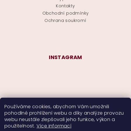
Kontakty
Obchodní podmínky
Ochrana soukromí
INSTAGRAM
Používáme cookies, abychom Vám umožnili
pohodlné prohlížení webu a díky analýze provozu
Sledovat na Instagramu
webu neustále zlepšovali jeho funkce, výkon a
použitelnost.
Více informací