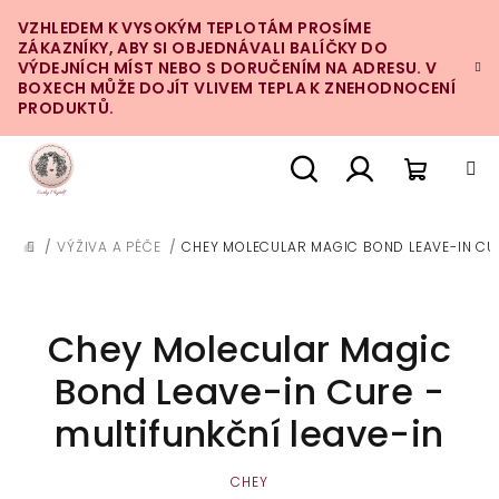
Přejít
VZHLEDEM K VYSOKÝM TEPLOTÁM PROSÍME
na
ZÁKAZNÍKY, ABY SI OBJEDNÁVALI BALÍČKY DO
obsah
VÝDEJNÍCH MÍST NEBO S DORUČENÍM NA ADRESU. V
BOXECH MŮŽE DOJÍT VLIVEM TEPLA K ZNEHODNOCENÍ
PRODUKTŮ.
Nákupn
Hledat
Přihlášení
/
VÝŽIVA A PÉČE
/
CHEY MOLECULAR MAGIC BOND LEAVE-IN CUR
DOMŮ
košík
Chey Molecular Magic
Bond Leave-in Cure -
multifunkční leave-in
CHEY