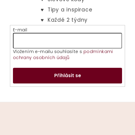
E-mail
Vložením e-mailu souhlasíte s
podmínkami
ochrany osobních údajů
Přihlásit se
Z
á
p