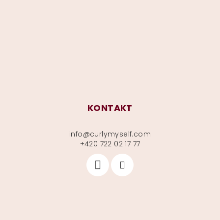
a
t
í
KONTAKT
info
@
curlymyself.com
+420 722 02 17 77