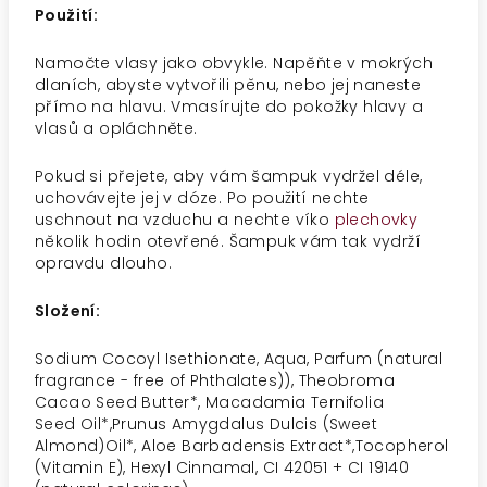
Použití:
Namočte vlasy jako obvykle. Napěňte v mokrých
dlaních, abyste vytvořili pěnu, nebo jej naneste
přímo na hlavu. Vmasírujte do pokožky hlavy a
vlasů a opláchněte.
Pokud si přejete, aby vám šampuk vydržel déle,
uchovávejte jej v dóze. Po použití nechte
uschnout na vzduchu a nechte víko
plechovky
několik hodin otevřené. Šampuk vám tak vydrží
opravdu dlouho.
Složení:
Sodium Cocoyl Isethionate, Aqua, Parfum (natural
fragrance - free of Phthalates)), Theobroma
Cacao Seed Butter*, Macadamia Ternifolia
Seed Oil*,Prunus Amygdalus Dulcis (Sweet
Almond)Oil*, Aloe Barbadensis Extract*,Tocopherol
(Vitamin E), Hexyl Cinnamal, CI 42051 + CI 19140