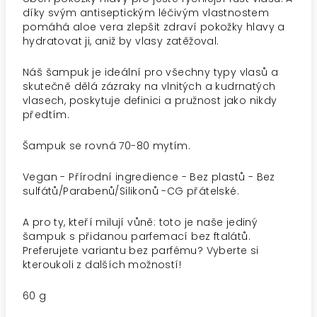
díky svým antiseptickým léčivým vlastnostem
pomáhá aloe vera zlepšit zdraví pokožky hlavy a
hydratovat ji, aniž by vlasy zatěžoval.
Náš šampuk je ideální pro všechny typy vlasů a
skutečně dělá zázraky na vlnitých a kudrnatých
vlasech, poskytuje definici a pružnost jako nikdy
předtím.
Šampuk se rovná 70-80 mytím.
Vegan - Přírodní ingredience - Bez plastů - Bez
sulfátů/Parabenů/Silikonů -CG přátelské.
A pro ty, kteří milují vůně: toto je naše jediný
šampuk s přidanou parfemací bez ftalátů.
Preferujete variantu bez parfému? Vyberte si
kteroukoli z dalších možností!
60 g