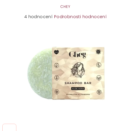
CHEY
Průměrné
4 hodnocení
Podrobnosti hodnocení
hodnocení
produktu
je
5,0
z
5
hvězdiček.