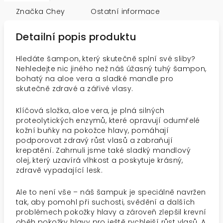
Značka
Chey
Ostatní informace
Detailní popis produktu
Hledáte šampon, který skutečně splní své sliby?
Nehledejte nic jiného než náš úžasný tuhý šampon,
bohatý na aloe vera a sladké mandle pro
skutečně zdravé a zářivé vlasy.
Klíčová složka, aloe vera, je plná silných
proteolytických enzymů, které opravují odumřelé
kožní buňky na pokožce hlavy, pomáhají
podporovat zdravý růst vlasů a zabraňují
krepatění. Zahrnuli jsme také sladký mandlový
olej, který uzavírá vlhkost a poskytuje krásný,
zdravě vypadající lesk.
Ale to není vše – náš šampuk je speciálně navržen
tak, aby pomohl při suchosti, svědění a dalších
problémech pokožky hlavy a zároveň zlepšil krevní
oběh pokožky hlavy pro ještě rychlejší růst vlasů. A