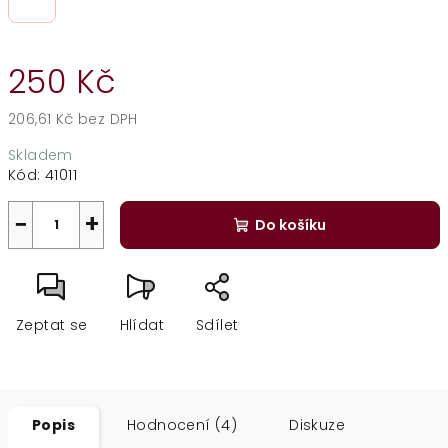
250 Kč
206,61 Kč bez DPH
Měrná
Skladem
cena:
Kód:
41011
−
+
Do košíku
Zeptat se
Hlídat
Sdílet
Popis
Hodnocení (4)
Diskuze