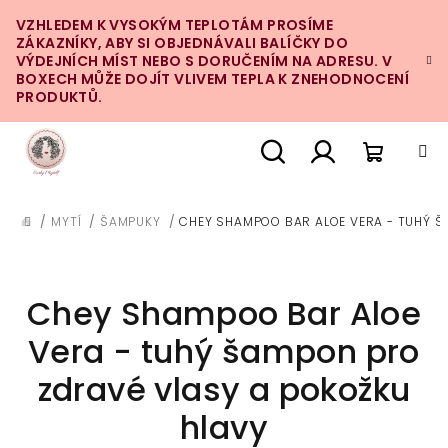
Přejít
VZHLEDEM K VYSOKÝM TEPLOTÁM PROSÍME
na
ZÁKAZNÍKY, ABY SI OBJEDNÁVALI BALÍČKY DO
obsah
VÝDEJNÍCH MÍST NEBO S DORUČENÍM NA ADRESU. V
BOXECH MŮŽE DOJÍT VLIVEM TEPLA K ZNEHODNOCENÍ
PRODUKTŮ.
Nákupn
Hledat
Přihlášení
/
MYTÍ
/
ŠAMPUKY
/
CHEY SHAMPOO BAR ALOE VERA - TUHÝ Š
DOMŮ
košík
Chey Shampoo Bar Aloe
Vera - tuhý šampon pro
zdravé vlasy a pokožku
hlavy