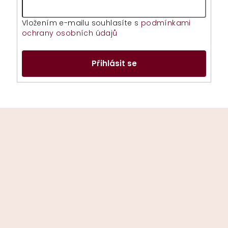
Vložením e-mailu souhlasíte s
podmínkami
ochrany osobních údajů
Přihlásit se
Z
á
p
a
t
í