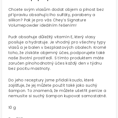
Chcete svým vlasům dodat objem a plnost bez
přípravku obsahujícího sulfáty, parabeny a
silikon? Pak je pro vás Chey’s Signature
Volumepowder ideálním řešením!
Pudr obsahuje důležitý vitamín E, který vlasy
posiluje a hydratuje. Je vhodný pro všechny typy
vlasů a je balen v bezplastových obalech. Kromě
toho, že získáte objemný účes, podporujete také
naše životní prostředí. S tímto produktem máte
zaručen plnohodnotný účes každý den v týdnu
bez pocitu mastnoty.
Do jeho receptury jsme přidali kouzlo, které
zajišťuje, že jej můžete použít také jako suchý
šampon. To znamená, že můžete ušetřit peníze a
nemusíte si suchý šampon kupovat samostatně.
10 g