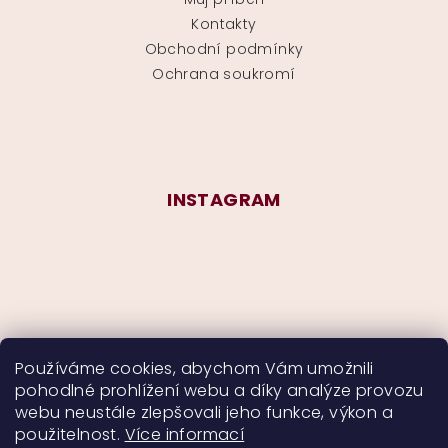
Kontakty
Obchodní podmínky
Ochrana soukromí
INSTAGRAM
Používáme cookies, abychom Vám umožnili
pohodlné prohlížení webu a díky analýze provozu
Sledovat na Instagramu
webu neustále zlepšovali jeho funkce, výkon a
použitelnost.
Více informací