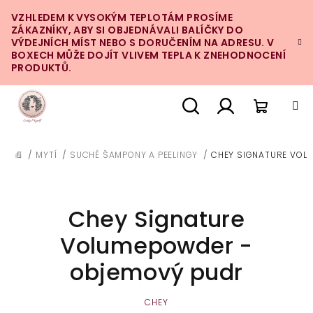
Přejít
VZHLEDEM K VYSOKÝM TEPLOTÁM PROSÍME
na
ZÁKAZNÍKY, ABY SI OBJEDNÁVALI BALÍČKY DO
obsah
VÝDEJNÍCH MÍST NEBO S DORUČENÍM NA ADRESU. V
BOXECH MŮŽE DOJÍT VLIVEM TEPLA K ZNEHODNOCENÍ
PRODUKTŮ.
Nákupn
Hledat
Přihlášení
/
MYTÍ
/
SUCHÉ ŠAMPONY A PEELINGY
/
CHEY SIGNATURE VOL
DOMŮ
košík
Chey Signature
Volumepowder -
objemový pudr
CHEY